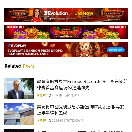
Related
Posts
晨麗度假村東主Enrique Razon Jr 登上福布斯菲
律賓首富寶座 身家遙遙領先
本思齊
2026年08月07日 09:57
美高梅中國兌現派息承諾 宣佈中期股息相等於
上半年純利五成
本思齊
2026年08月07日 09:47