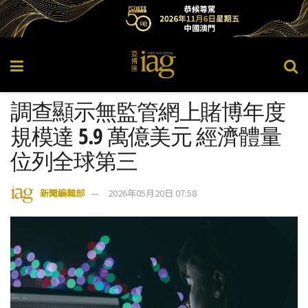
調查顯示無監管網上賭博年度
規模達 5.9 萬億美元 經濟體量
位列全球第三
新聞編輯部
2026年05月20日 07:58