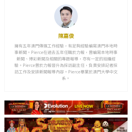
陳嘉俊
擁有五年澳門傳媒工作經驗，有足夠經驗編寫澳門本地時
事新聞。Pierce在過去五年任職於力報，曾編寫本地時事
新聞、博彩新聞及相關的專題報導，亦有一定的拍攝經
驗。Pierce曾於力報晉升為採訪副主任，負責安排記者採
訪工作及安排新聞報導內容。Pierce畢業於澳門大學中文
系。