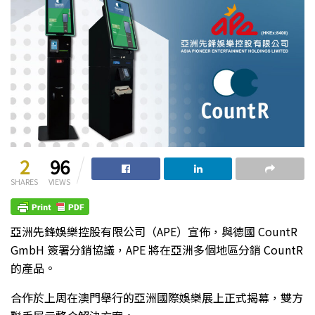
2
96
SHARES
VIEWS
亞洲先鋒娛樂控股有限公司（APE）宣佈，與德國 CountR
GmbH 簽署分銷協議，APE 將在亞洲多個地區分銷 CountR
的產品。
合作於上周在澳門舉行的亞洲國際娛樂展上正式揭幕，雙方