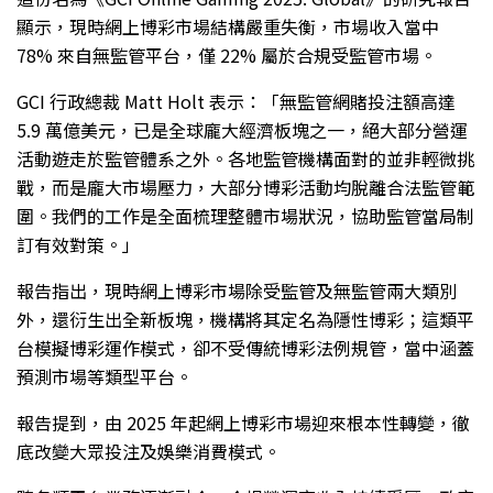
顯示，現時網上博彩市場結構嚴重失衡，市場收入當中
78% 來自無監管平台，僅 22% 屬於合規受監管市場。
GCI 行政總裁 Matt Holt 表示：「無監管網賭投注額高達
5.9 萬億美元，已是全球龐大經濟板塊之一，絕大部分營運
活動遊走於監管體系之外。各地監管機構面對的並非輕微挑
戰，而是龐大市場壓力，大部分博彩活動均脫離合法監管範
圍。我們的工作是全面梳理整體市場狀況，協助監管當局制
訂有效對策。」
報告指出，現時網上博彩市場除受監管及無監管兩大類別
外，還衍生出全新板塊，機構將其定名為隱性博彩；這類平
台模擬博彩運作模式，卻不受傳統博彩法例規管，當中涵蓋
預測市場等類型平台。
報告提到，由 2025 年起網上博彩市場迎來根本性轉變，徹
底改變大眾投注及娛樂消費模式。