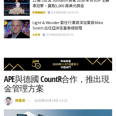
22 歲 Lucas Jumalon 勇奪 2026 年 WSOP 主賽
事冠軍，贏取1,000 萬美元獎金
新聞編輯部
2026年08月07日 09:30
Light & Wonder 委任行業資深從業員Mike
Smith 出任亞洲區董事總經理
本思齊
2026年08月06日 09:46
APE與德國 CountR合作，推出現
金管理方案
陳嘉俊
2026年05月19日 14:23