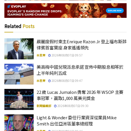
Related
Posts
晨麗度假村東主Enrique Razon Jr 登上福布斯菲
律賓首富寶座 身家遙遙領先
本思齊
2026年08月07日 09:57
美高梅中國兌現派息承諾 宣佈中期股息相等於
上半年純利五成
本思齊
2026年08月07日 09:47
22 歲 Lucas Jumalon 勇奪 2026 年 WSOP 主賽
事冠軍，贏取1,000 萬美元獎金
新聞編輯部
2026年08月07日 09:30
Light & Wonder 委任行業資深從業員Mike
Smith 出任亞洲區董事總經理