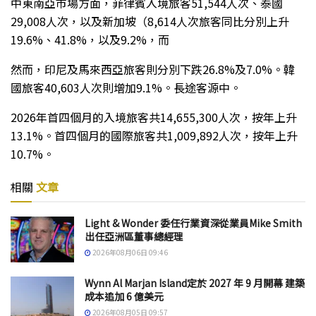
中東南亞市場方面，菲律賓入境旅客
51,544
人次、泰國
29,008
人次，以及新加坡（
8,614
人次旅客同比分別上升
19.6%
、
41.8%
，以及
9.2%
，而
然而，印尼及馬來西亞旅客則分別下跌
26.8%
及
7.0%
。韓
國旅客
40,603
人次則增加
9.1%
。長途客源中。
2026
年首四個月的入境旅客共
14,655,300
人次，按年上升
13.1%
。首四個月的國際旅客共
1,009,892
人次，按年上升
10.7%
。
相關
文章
Light & Wonder 委任行業資深從業員Mike Smith
出任亞洲區董事總經理
2026年08月06日 09:46
Wynn Al Marjan Island定於 2027 年 9 月開幕 建築
成本追加 6 億美元
2026年08月05日 09:57