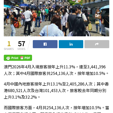
1
57
SHARES
VIEWS
澳門
2026
年
4
月入境旅客按年上升
11.3%
，達至
3,441,396
人次；其中
4
月國際旅客共
254,136
人次，按年增加
10.5%
。
4
月中國內地旅客按年上升
13.1%
至
2,405,286
人次；其中香
港
680,521
人次及台灣
101,453
人次，旅客較去年同期分別
上升
3.1%
及
32.2%
。
而國際旅客方面，
4
月共
254,136
人次，按年增加
10.5%
。當