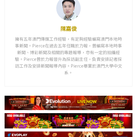
陳嘉俊
擁有五年澳門傳媒工作經驗，有足夠經驗編寫澳門本地時
事新聞。Pierce在過去五年任職於力報，曾編寫本地時事
新聞、博彩新聞及相關的專題報導，亦有一定的拍攝經
驗。Pierce曾於力報晉升為採訪副主任，負責安排記者採
訪工作及安排新聞報導內容。Pierce畢業於澳門大學中文
系。