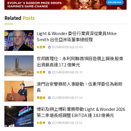
Related
Posts
Light & Wonder 委任行業資深從業員Mike
Smith 出任亞洲區董事總經理
本思齊
2026年08月06日 09:46
世邦魏理仕：永利阿聯酋項目造價上調後 股東
出資最高達 17.1 億美元
本思齊
2026年08月06日 09:35
澳門治安警察局人事變動，伍素萍委任為新局
長
陳嘉俊
2026年08月06日 07:43
博彩及網上博彩業務帶動 Light & Wonder 2026
第二季增長經調整 EBITDA 達 3.83 億美元
本思齊
2026年08月05日 10:01