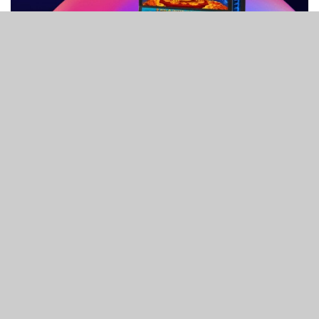
2
84
SHARES
VIEWS
博彩設備商Light & Wonder今日公佈，旗下Cosmic Dual遊
戲機櫃正式進駐澳洲，現已陸續安裝於新南威爾士州及昆士
蘭州各大場館。該機櫃 5 月率先於新南威爾士州Ballina
RSL 會所啟用。
此款機型隸屬 Cosmic 硬件系列，採模組化設計，可适配全
球各地市場。配備兩塊 27 英寸超窄邊高清屏幕，畫面銜接