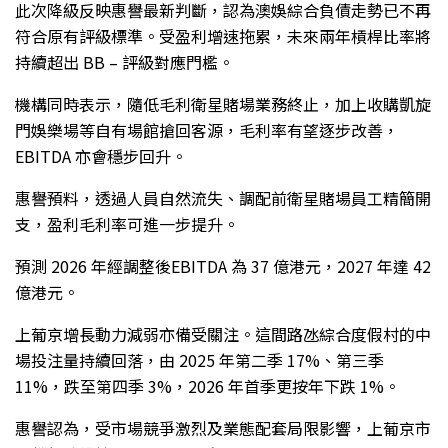
此次降級反映惠譽最新判斷，認為澳娛綜合負債走勢已不再
符合原有評級標準。受盈利增速拖累，未來兩年槓桿比率將
持續超出 BB – 評級對應門檻。
機構同時表示，隨低毛利衛星賭場業務終止，加上收購凱旋
門娛樂場等自有場館搶回客源，毛利率有望逐步改善，
EBITDA 亦會穩步回升。
惠譽預料，透過人員自然流失、調配前衛星賭場員工精簡開
支，盈利毛利率可進一步提升。
預測 2026 年經調整後EBITDA 為 37 億港元，2027 年達 42
億港元。
上葡京增長動力減弱亦備受關注。這間路氹綜合度假村的中
場投注量持續回落，由 2025 年第二季 17%、第三季
11%，跌至第四季 3%，2026 年首季更按年下跌 1%。
惠譽認為，受市場競爭激烈及業態配套局限影響，上葡京市