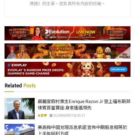
博匯》的主筆，並負責所有內容的校編。
Related
Posts
晨麗度假村東主Enrique Razon Jr 登上福布斯菲
律賓首富寶座 身家遙遙領先
本思齊
2026年08月07日 09:57
美高梅中國兌現派息承諾 宣佈中期股息相等於
上半年純利五成