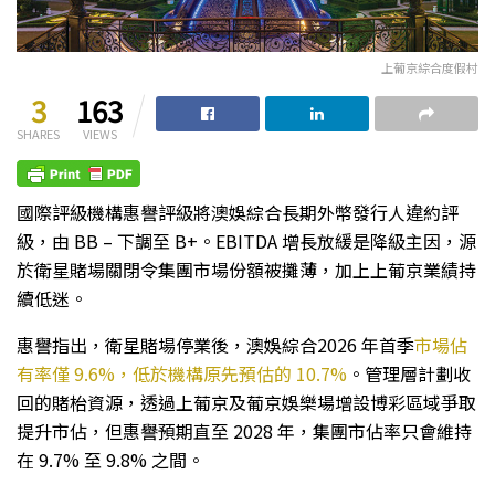
上葡京綜合度假村
3
163
SHARES
VIEWS
國際評級機構惠譽評級將澳娛綜合長期外幣發行人違約評
級，由 BB – 下調至 B+。EBITDA 增長放緩是降級主因，源
於衛星賭場關閉令集團市場份額被攤薄，加上上葡京業績持
續低迷。
惠譽指出，衛星賭場停業後，澳娛綜合2026 年首季
市場佔
有率僅 9.6%，低於機構原先預估的 10.7%
。管理層計劃收
回的賭枱資源，透過上葡京及葡京娛樂場增設博彩區域爭取
提升市佔，但惠譽預期直至 2028 年，集團市佔率只會維持
在 9.7% 至 9.8% 之間。