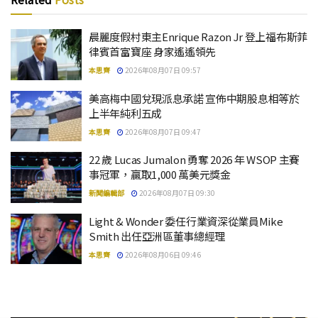
晨麗度假村東主Enrique Razon Jr 登上福布斯菲
律賓首富寶座 身家遙遙領先
本思齊
2026年08月07日 09:57
美高梅中國兌現派息承諾 宣佈中期股息相等於
上半年純利五成
本思齊
2026年08月07日 09:47
22 歲 Lucas Jumalon 勇奪 2026 年 WSOP 主賽
事冠軍，贏取1,000 萬美元獎金
新聞編輯部
2026年08月07日 09:30
Light & Wonder 委任行業資深從業員Mike
Smith 出任亞洲區董事總經理
本思齊
2026年08月06日 09:46