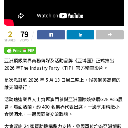
2
79
SHARES
VIEWS
亞洲頂級業界商務傳媒及活動品牌《亞博匯》正式推出
2026 年The Industry Party（TIP）官方精華影片。
是次派對於 2026 年 5 月 13 日周三晚上，假美獅美高梅的
維天閣舉行。
活動適逢業界人士齊聚澳門參與亞洲國際娛樂展G2E Asia展
會，場面熱鬧，約 400 名業界代表出席，一邊享用精緻小
食與酒水，一邊與同業交流聯誼。
大會感謝 24 家贊助機構鼎力支持，參與單位均為亞洲博彩