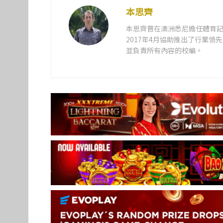
本思齊
本思齊曾在澳洲悉尼擔任體育記
2017年4月協助推出了行業
並負責所有內容的校編。