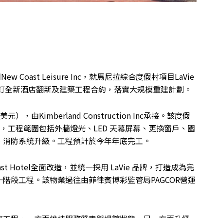
Coast Leisure Inc，就馬尼拉綜合度假村項目LaVie
 Hotel，簽訂全新酒店翻新及建築工程合約，落實大規模重建計劃。
），由Kimberland Construction Inc承接。該度假
程，工程範圍包括外牆燈光、LED 天幕屏幕、更換窗戶、園
、消防系統升級。工程預計於今年年底完工。
st Hotel全面改造，並統一採用 LaVie 品牌，打造成為完
階段工程。該物業過往由菲律賓博彩監管局PAGCOR營運