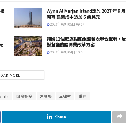
息相
Wynn Al Marjan Island定於 2027 年 9 月
開幕 建築成本追加 6 億美元
2026年08月05日 09:57
年
韓國12個旅遊相關組織發表聯合聲明，反
元
對擬議的賭博業改革方案
2026年08月04日 10:00
LOAD MORE
anila
國際娛樂
娛樂場
菲律賓
重建
Share