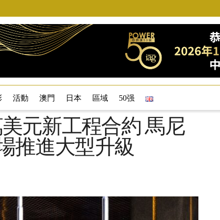
彩
活動
澳門
日本
區域
50强
 萬美元新工程合約 馬尼
及賭場推進大型升級