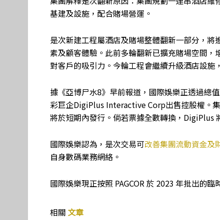
集團解釋是次翻新原因：集團規劃一連串酒店維
基建及設施，配合賭場營運。
是次新建工程屬酒店及賭場整體翻新一部分，將
素及顧客體驗。此前多輪翻新已擴充賭場空間，
對客戶的吸引力。今輪工程會繼續升級酒店設施
據《亞博尸水8》早前報道，國際娛樂正透過總值 1
彩巨企DigiPlus Interactive Cor
將於短期內發行。倘若票據全數轉換，DigiPlus 將
國際娛樂認為，是次交易可
改善集團流動資金及
自身數碼業務網絡。
國際娛樂現正按照 PAGCOR 於 2023 年批出
相關
文章