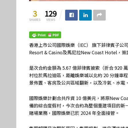
3
129
SHARES
VIEWS
香港上市公司國際娛樂（IEC） 旗下菲律賓子公司New 
Resort & Casino及馬尼拉New Coast
是次合約金額為 5.67 億菲律賓披索（折合 920 萬美元
村位於馬拉迪區，距離娛樂城以北約 20 分鐘車
景佈置、客房及公共區域翻新，以及冷氣、水電
國際娛樂計劃合共斥資 10 億美元，將原New Coa
備的綜合度假村，今次合約為整個重建項目的新一
賭場業務，國際娛樂已於 2024 年全面接管。