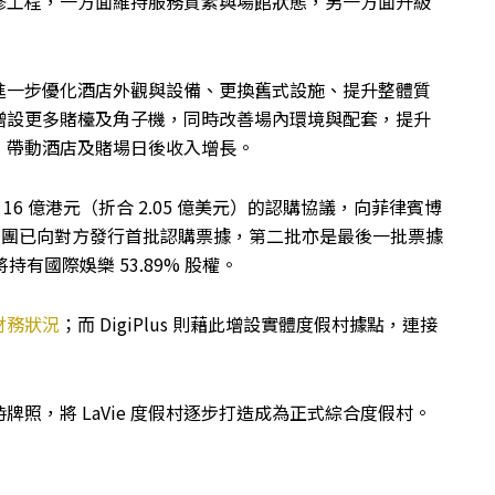
修工程，一方面維持服務質素與場館狀態，另一方面升級
進一步優化酒店外觀與設備、更換舊式設施、提升整體質
增設更多賭檯及角子機，同時改善場內環境與配套，提升
，帶動酒店及賭場日後收入增長。
6 億港元（折合 2.05 億美元）的認購協議，向菲律賓博
p出售控股權。集團已向對方發行首批認購票據，第二批亦是最後一批票據
持有國際娛樂 53.89% 股權。
財務狀況
；而 DigiPlus 則藉此增設實體度假村據點，連接
的臨時牌照，將 LaVie 度假村逐步打造成為正式綜合度假村。