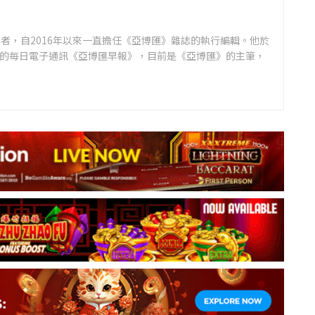
者，自2016年以來一直擔任《亞博匯》雜誌的執行編輯。他於
領先的每日電子通訊《亞博匯早報》，目前是《亞博匯》的主筆，