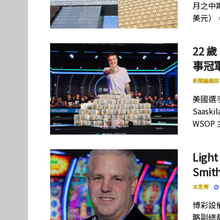
月之中期
美元）
22 歲
事冠軍
新聞編輯部
美國選手
Saas
WSOP
Lig
Smi
本思齊
博彩設備
略副總裁