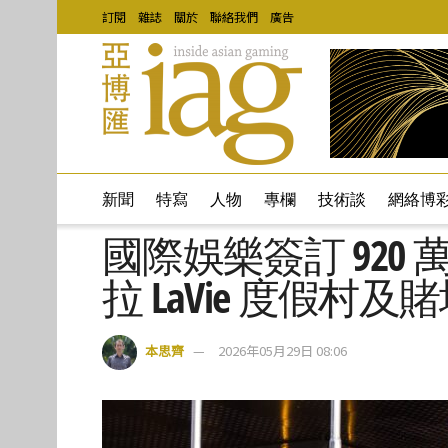
訂閱
雜誌
關於
聯絡我們
廣告
新聞
特寫
人物
專欄
技術談
網絡博
國際娛樂簽訂 920
拉 LaVie 度假村
本思齊
2026年05月29日 08:06