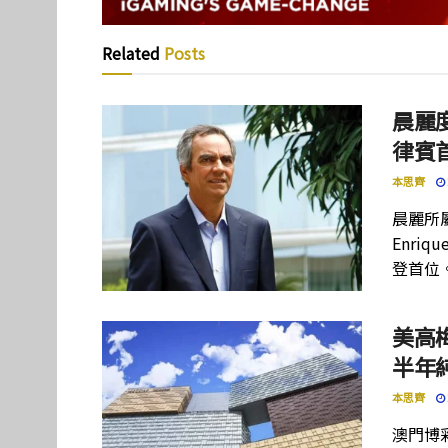
Related
Posts
晨麗度
律賓
本思齊
晨麗所屬母
Enriq
登首位
美高
半年
本思齊
澳門博彩