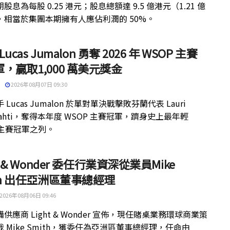
股息為每股 0.25 港元；股息總額達 9.5 億港元（1.21 億
，相當於集團本期擁有人應佔利潤的 50%。
 Lucas Jumalon 勇奪 2026 年 WSOP 主賽
，贏取1,000 萬美元獎金
2026年08月07日 09:30
 Lucas Jumalon 於單對單決戰擊敗芬蘭代表 Lauri
kilahti，奪得本年度 WSOP 主賽冠軍，躋身史上最年輕
 主賽冠軍之列。
ht & Wonder 委任行業資深從業員Mike
th 出任亞洲區董事總經理
2026年08月06日 09:46
供應商 Light & Wonder 宣佈，現任賭桌業務環球商業策
 Mike Smith，獲委任為亞洲區董事總經理，任命由