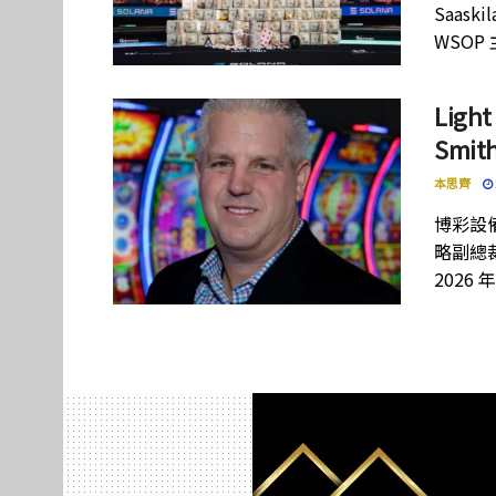
Saas
WSOP
Lig
Smi
本思齊
博彩設備
略副總裁
2026 