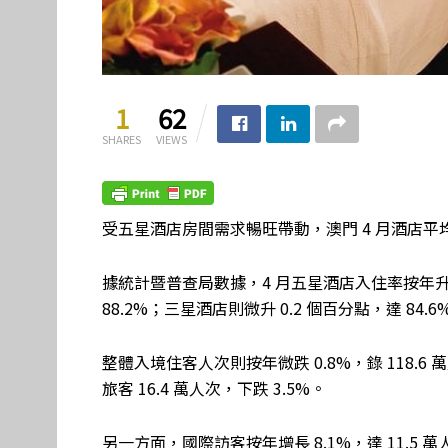
1
62
SHARES
VIEWS
受五星酒店房間需求暢旺帶動，澳門 4 月酒店平均入
據統計暨普查局數據，4 月五星酒店入住率按年升 2.
88.2%；三星酒店則微升 0.2 個百分點，達 84.6
整體入境住客人次則按年微跌 0.8%，錄 118.6 
旅客 16.4 萬人次，下跌 3.5%。
另一方面，國際訪客按年增長 8.1%，達 11.5 萬