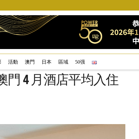
彩
活動
澳門
日本
區域
50强
澳門 4 月酒店平均入住