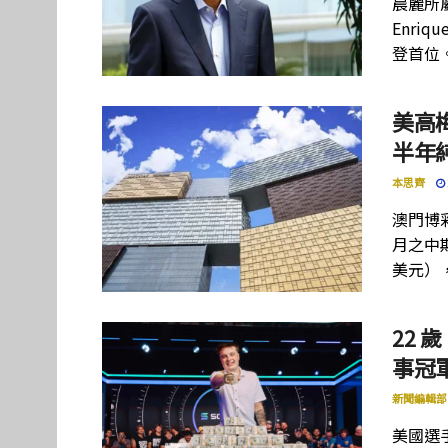
晨麗所屬母
Enriq
登首位
美高
半年
本思齊
澳門博彩
月之中期
美元）
22 歲
事冠軍
新聞編輯部
美國選手