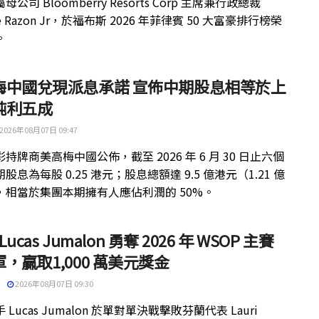
公司 Bloomberry Resorts Corp 主席兼行政總裁
ue Razon Jr，於福布斯 2026 年菲律賓 50 大富豪排行榜榮
。
梅中國兌現派息承諾 宣佈中期股息相等於上
純利五成
2026年08月07日 09:47
持牌商美高梅中國公佈，截至 2026 年 6 月 30 日止六個
股息為每股 0.25 港元；股息總額達 9.5 億港元（1.21 億
，相當於集團本期擁有人應佔利潤的 50%。
 Lucas Jumalon 勇奪 2026 年 WSOP 主賽
，贏取1,000 萬美元獎金
2026年08月07日 09:30
 Lucas Jumalon 於單對單決戰擊敗芬蘭代表 Lauri