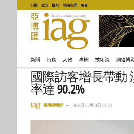
訂閱
雜誌
關於
聯絡我們
廣告
新聞
特寫
人物
專欄
技術談
網絡博
國際訪客增長帶動 
率達 90.2%
新聞編輯部
2026年06月01日 07:02