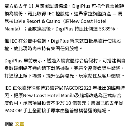
雙方於去年 11 月簽署認購協議，DigiPlus 可把全數票據轉
換為股份，藉此取得 IEC 控股權，連帶掌控旗艦資產 — 馬
尼拉LaVie Resort & Casino（原New Coast Hotel
Manila）；全數換股後，DigiPlus 持股比例達 53.89%。
惟 IEC 在公告中強調，DigiPlus 暫未就首批票據行使換股
權，故此現時尚未持有集團任何股權。
DigiPlus 早前表示，透過入股實體綜合度假村，可搭建與自
身數碼網絡互通的線下戰略據點，完善全產業娛樂生態鏈，
打通線上線下場景，提升品牌曝光、玩家黏性及客戶體驗。
IEC 正依據菲律賓博彩監管局PAGCOR2023 年批出的臨時牌
照，把原New Coast Hotel Manila及賭場改造為正式綜合
度假村，承諾項目投資不少於 10 億美元；集團已於去年從
PAGCOR 手上全面接手原本由監管機構營運的賭場。
相關
文章