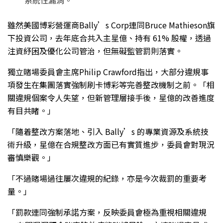
雖然美國博彩營運商Bally’s Corp連同Bruce Mathieson旗
下投資公司，去年底合共入主星億、持有 61% 股權，透過
注資紓困及優化公司管治，但無礙監管罰則落實。
獨立賭場委員會主席Philip Crawford指出，大部分違規事
項發生在集團落實強制刷卡博彩等完善整改機制之前。「相
關違規個案令人失望，但新管理層接手後，星億的改善進度
有目共睹。」
「隨着整改方案落地、引入 Bally’s 的專業資源及系統技
術升級，星億在合規整改方面已有實質進步，委員會對現況
審慎樂觀。」
「不過賭場過往屢次違規的紀錄，亦是今次裁罰的重要考
量。」
「罰款連同強制承諾方案，反映委員會極為重視相關違規