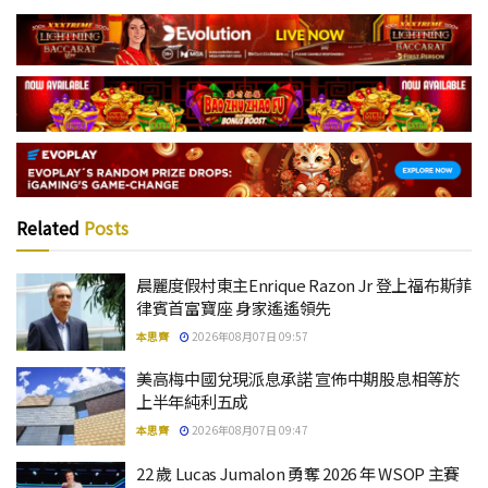
Related
Posts
晨麗度假村東主Enrique Razon Jr 登上福布斯菲
律賓首富寶座 身家遙遙領先
本思齊
2026年08月07日 09:57
美高梅中國兌現派息承諾 宣佈中期股息相等於
上半年純利五成
本思齊
2026年08月07日 09:47
22 歲 Lucas Jumalon 勇奪 2026 年 WSOP 主賽