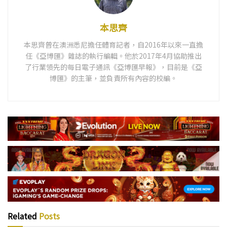
本思齊
本思齊曾在澳洲悉尼擔任體育記者，自2016年以來一直擔
任《亞博匯》雜誌的執行編輯。他於2017年4月協助推出
了行業領先的每日電子通訊《亞博匯早報》，目前是《亞
博匯》的主筆，並負責所有內容的校編。
Related
Posts