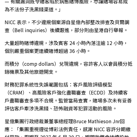
— 有關漏洞既令賭客陷於病態賭博風險，亦讓賭場容易成
為不法份子洗黑錢渠道。」
NICC 表示，不少違規個案源自星億內部整改排查及貝爾調
查（Bell inquiries）後續跟進，部分則由星港自行舉報。
大量超時賭博違規，涉及賓客 24 小時內落注逾 12 小時，
個別嚴重個案更連續賭博超過 36 小時。
而積分（comp dollars）兌現違規，容許客人以會員積分抵
銷機票及其他旅遊開支。
財務犯罪系統性失誤範圍包括：客戶風險評級模型
（CRAM）、高風險客戶強化盡職審查（ECDD）及持續客
戶盡職審查多項不合規。監管當局查實，賭場多次未有妥善
評估客戶牽涉洗黑錢、恐怖融資等犯罪活動的風險。
星億集團行政總裁兼董事總經理Bruce Mathieson Jnr回
應：「集團重視遵從博彩法例責任，感謝 NICC 容許分期繳
付罰款，限期至 2027 年 6 月 30 日，期間我們會持續投放