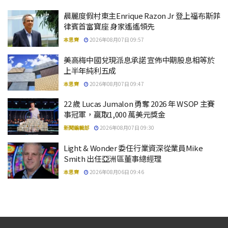
晨麗度假村東主Enrique Razon Jr 登上福布斯菲
律賓首富寶座 身家遙遙領先
本思齊
2026年08月07日 09:57
美高梅中國兌現派息承諾 宣佈中期股息相等於
上半年純利五成
本思齊
2026年08月07日 09:47
22 歲 Lucas Jumalon 勇奪 2026 年 WSOP 主賽
事冠軍，贏取1,000 萬美元獎金
新聞編輯部
2026年08月07日 09:30
Light & Wonder 委任行業資深從業員Mike
Smith 出任亞洲區董事總經理
本思齊
2026年08月06日 09:46