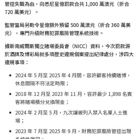
管控失職為由，向悉尼星億罰款合共 1,000 萬澳元（折合
720 萬美元）。
監管當局另勒令星億額外預留 500 萬澳元（折合 360 萬美
元），專門升級財務犯罪風險管理系統技術。
據新南威爾斯獨立賭場委員會（NICC）資料，今次罰款源
於酒牌及博彩局就多項歷史違規個案提出紀律處分，涉四大
違規事項：
2024 年 5 月至 2025 年 4 月間，容許顧客持續賭博，
休息間隔不符法定時限；
2018 年 12 月至 2023 年 11 月，容許最少 1,898 名賓
客將賭場積分兌換現金；
2024 年 2 月至 5 月，九次讓被列入禁入名單人士進
場；
2023 年 7 月至 2025 年 9 月，財務犯罪風險管控出現
系統性漏洞。