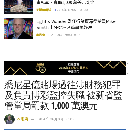
事冠軍，贏取1,000 萬美元獎金
新聞編輯部
2026年08月07日 09:30
Light & Wonder 委任行業資深從業員Mike
Smith 出任亞洲區董事總經理
本思齊
2026年08月06日 09:46
悉尼星億賭場過往涉財務犯罪
及負責博彩監控失職 被新省監
管當局罰款 1,000 萬澳元
本思齊
2026年06月02日 09:56