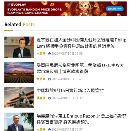
Related
Posts
温宇豪在加入金沙中國僅九個月之後離職 Philip
Lam 將接手負責客戶忠誠計劃的營銷崗位
本思齊
2026年08月10日 09:59
受岡田馬尼拉拖累集團第二季業績 UEC 主攻大
眾市場及網上博彩謀求復蘇
本思齊
2026年08月10日 09:49
中國將於9月15日實行新出入境管控
陳嘉俊
2026年08月08日 07:38
晨麗度假村東主Enrique Razon Jr 登上福布斯菲
律賓首富寶座 身家遙遙領先
本思齊
2026年08月07日 09:57