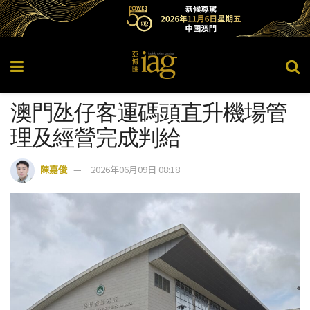
澳門氹仔客運碼頭直升機場管
理及經營完成判給
陳嘉俊
2026年06月09日 08:18