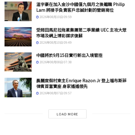
温宇豪在加入金沙中國僅九個月之後離職 Philip
Lam 將接手負責客戶忠誠計劃的營銷崗位
2026年08月10日 09:59
受岡田馬尼拉拖累集團第二季業績 UEC 主攻大眾
市場及網上博彩謀求復蘇
2026年08月10日 09:49
中國將於9月15日實行新出入境管控
2026年08月08日 07:38
晨麗度假村東主Enrique Razon Jr 登上福布斯菲
律賓首富寶座 身家遙遙領先
2026年08月07日 09:57
LOAD MORE