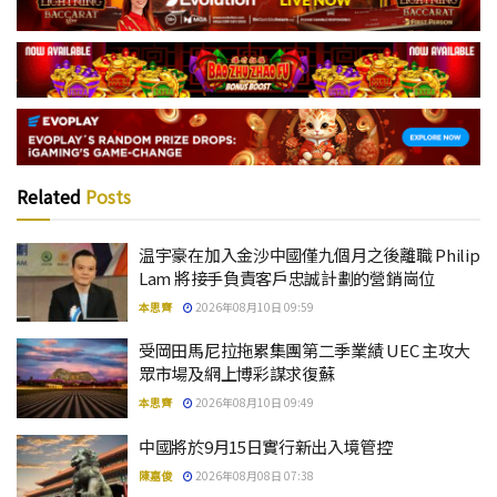
Related
Posts
温宇豪在加入金沙中國僅九個月之後離職 Philip
Lam 將接手負責客戶忠誠計劃的營銷崗位
本思齊
2026年08月10日 09:59
受岡田馬尼拉拖累集團第二季業績 UEC 主攻大
眾市場及網上博彩謀求復蘇
本思齊
2026年08月10日 09:49
中國將於9月15日實行新出入境管控
陳嘉俊
2026年08月08日 07:38