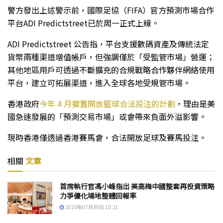
警方發出上述警示前，國際足協（FIFA）官方預測市場合作
平台ADI Predictstreet已於周一正式上線。
ADI Predictstreet 公告指，平台支援數碼資產及傳統法定
貨幣兩種渠道增值帳戶，但強調僅於「受監管市場」營運；
其他地區用戶可透過不斷擴充的合規戰略合作夥伴網絡使用
平台，建立可拓展渠道，進入全球各地受規管市場。
香港政府
今年 4 月擱置開放籃球合法投注的計劃
，理由是美
國急速發展的「預測交易市場」或會帶來負面外溢影響。
現時香港僅透過香港賽馬會，合法開放足球及賽馬投注。
相關
文章
首席執行官馮小峰指出 美高梅中國整套再投資策略
力爭優化場地整體回報率
2026年07月30日 10:31