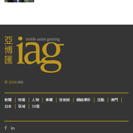
© 2026
IAG
新聞
特寫
人物
專欄
技術談
網絡博彩
活動
澳門
日本
區域
50强