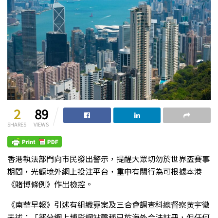
2
89
SHARES
VIEWS
香港執法部門向市民發出警示，提醒大眾切勿於世界盃賽事
期間，光顧境外網上投注平台，重申有關行為可根據本港
《賭博條例》作出檢控。
《南華早報》引述有組織罪案及三合會調查科總督察黃宇徽
表述：「部分網上博彩網站聲稱已於海外合法註冊，但任何