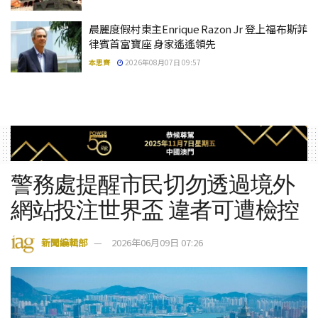
晨麗度假村東主Enrique Razon Jr 登上福布斯菲
律賓首富寶座 身家遙遙領先
本思齊
2026年08月07日 09:57
警務處提醒市民切勿透過境外
網站投注世界盃 違者可遭檢控
新聞編輯部
2026年06月09日 07:26