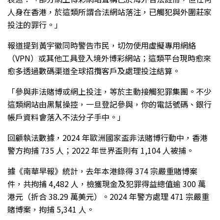
人身在香港，於這類所謂合法網站落注，已觸犯與外圍莊家
投注的罪行。」
報道提到黃宇徽同時警告市民，切勿使用虛擬專用網絡
（VPN）或其他工具登入境外博彩網站；這類平台現時愈來
愈多透過數碼渠道全球招攬客戶及處理投注結算。
「參與非法賭博或網上投注，等於主動接觸犯罪集團。不少
這類網站由黑幫操控，一旦登記參與，你的電話號碼、銀行
帳戶資料會落入不法分子手中。」
回顧執法數據，2024 年歐洲國家盃非法賭博行動中，香港
警方拘捕 735 人；2022 年世界盃則有 1,104 人被捕。
據《南華早報》統計，去年本港錄得 374 宗嚴重賭博案
件，共拘捕 4,482 人，檢獲現金及犯罪得益總值逾 300 萬
港元（折合 38.29 萬美元）。2024 年警方處理 471 宗嚴重
賭博案，拘捕 5,341 人。