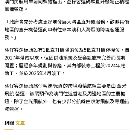
澳門民航局早前向媒體指出，氹仔客運碼頭直升機場正積極
籌備營運。
「政府會充分考慮更好地發展大灣區直升機服務，歡迎其他
地區的直升機營運商申辦往來本澳和大灣區的跨境客運服
務。」
氹仔客運碼頭
設有
1
個直升機降落位及
5
個直升機停機位
，
自
2017年落成以來，但因供油系統及配套設施未完善而長期
閒置；歷經多年規劃與修繕，其內部裝修工程於2024年底
動工，並於2025年4月竣
工
。
氹仔客運碼頭
氹仔客運碼頭
的跨境渡輪航線主要是由
金光
飛航
營運。該碼頭作為澳門往返香港及周邊地區的主要樞
紐，除了金光飛航外，也有少部分航線由噴射飛航及粵通船
務營運。
相關
文章