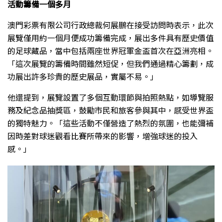
活動籌備一個多月
澳門彩票有限公司行政總裁何展鵬在接受訪問時表示，此次
展覽僅用約一個月便成功籌備完成，展出多件具有歷史價值
的足球藏品，當中包括兩座世界冠軍金盃首次在亞洲亮相。
「這次展覽的籌備時間雖然短促，但我們通過精心籌劃，成
功展出許多珍貴的歷史展品，實屬不易。」
他還提到，展覽設置了多個互動環節與拍照熱點，如導覽服
務及紀念品抽獎區，鼓勵市民和旅客參與其中，感受世界盃
的獨特魅力。「這些活動不僅營造了熱烈的氛圍，也能彌補
因時差對球迷觀看比賽所帶來的影響，增強球迷的投入
感。」