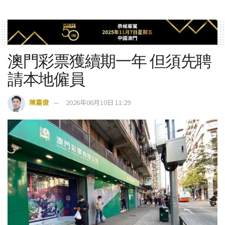
澳門彩票獲續期一年 但須先聘
請本地僱員
陳嘉俊
2026年06月10日 11:29