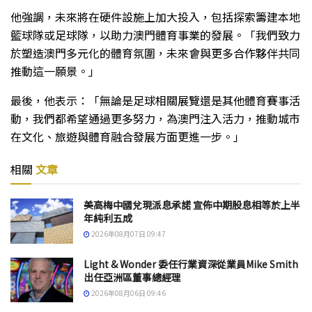
他強調，未來將在硬件設施上加大投入，包括探索籌建本地
籃球隊或足球隊，以助力澳門體育事業的發展。「我們致力
於塑造澳門多元化的體育氛圍，未來會與更多合作夥伴共同
推動這一願景。」
最後，他表示：「無論是足球相關展覽還是其他體育賽事活
動，我們都希望通過更多努力，為澳門注入活力，推動城市
在文化、旅遊與體育融合發展方面更進一步。」
相關
文章
美高梅中國兌現派息承諾 宣佈中期股息相等於上半
年純利五成
2026年08月07日 09:47
Light & Wonder 委任行業資深從業員Mike Smith
出任亞洲區董事總經理
2026年08月06日 09:46