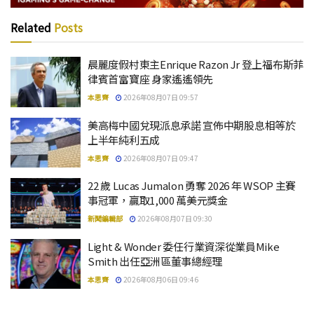
Related
Posts
晨麗度假村東主Enrique Razon Jr 登上福布斯菲
律賓首富寶座 身家遙遙領先
本思齊
2026年08月07日 09:57
美高梅中國兌現派息承諾 宣佈中期股息相等於
上半年純利五成
本思齊
2026年08月07日 09:47
22 歲 Lucas Jumalon 勇奪 2026 年 WSOP 主賽
事冠軍，贏取1,000 萬美元獎金
新聞編輯部
2026年08月07日 09:30
Light & Wonder 委任行業資深從業員Mike
Smith 出任亞洲區董事總經理
本思齊
2026年08月06日 09:46