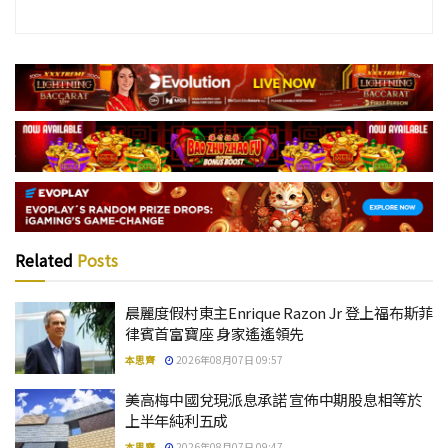
Related
Posts
晨麗度假村東主Enrique Razon Jr 登上福布斯菲
律賓首富寶座 身家遙遙領先
本思齊
2026年08月07日 09:57
美高梅中國兌現派息承諾 宣佈中期股息相等於
上半年純利五成
本思齊
2026年08月07日 09:47