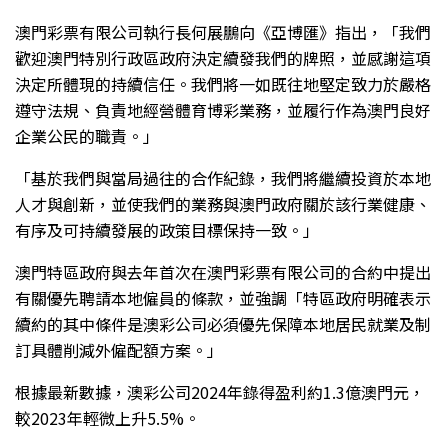
澳門彩票有限公司執行長何展鵬向《亞博匯》指出，「我們
歡迎澳門特別行政區政府決定續發我們的牌照，並感謝這項
決定所體現的持續信任。我們將一如既往地堅定致力於嚴格
遵守法規、負責地經營體育博彩業務，並履行作為澳門良好
企業公民的職責。」
「基於我們與當局過往的合作紀錄，我們將繼續投資於本地
人才與創新，並使我們的業務與澳門政府關於該行業健康、
有序及可持續發展的政策目標保持一致。」
澳門特區政府與去年首次在澳門彩票有限公司的合約中提出
有關優先聘請本地僱員的條款，並強調「特區政府明確表示
續約的其中條件是澳彩公司必須優先保障本地居民就業及制
訂具體削減外僱配額方案。」
根據最新數據，澳彩公司2024年錄得盈利約1.3億澳門元，
較2023年輕微上升5.5%。