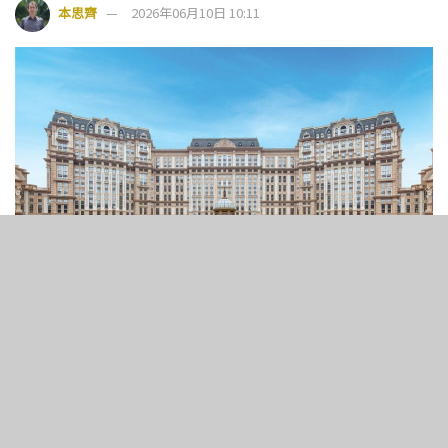
本思齊
2026年06月10日 10:11
澳門上葡京綜合度假村
4
196
SHARES
VIEWS
《亞博匯》欣然宣佈，新一屆行業社交系列活動「澳門入夜