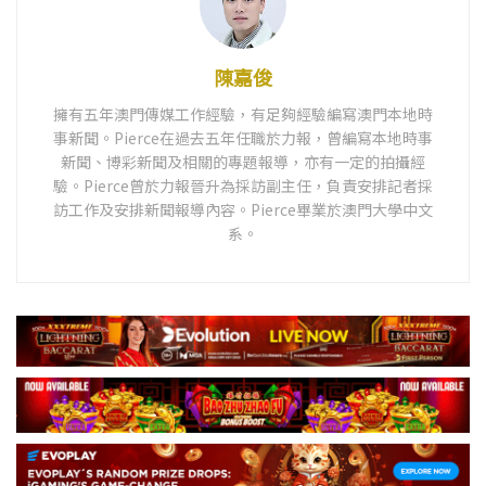
陳嘉俊
擁有五年澳門傳媒工作經驗，有足夠經驗編寫澳門本地時
事新聞。Pierce在過去五年任職於力報，曾編寫本地時事
新聞、博彩新聞及相關的專題報導，亦有一定的拍攝經
驗。Pierce曾於力報晉升為採訪副主任，負責安排記者採
訪工作及安排新聞報導內容。Pierce畢業於澳門大學中文
系。