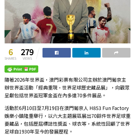
6
279
SHARES
VIEWS
隨著2026年世界盃，澳門彩票有限公司主辦於澳門葡京主
辦世界盃活動「經典重現·世界足球歷史藏品展」，向觀眾
呈獻包括世界盃冠軍金盃在內多達70多件展品。
活動於6月10日至7月19日在澳門葡京人 H853 Fun Factory
娛樂小鎮隆重舉行，以六大主題展區展出70餘件世界足球重
要藏品，包括歷屆標誌性獎盃、球衣等，系統性回顧了世界
足球自1930年至今的發展歷程。