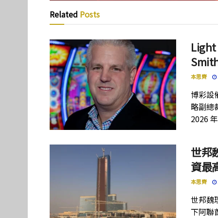
Related
Posts
Lig
Smi
本思齊
博彩設備
略副總裁
2026 
世邦
資最高
本思齊
世邦魏
下阿聯酋項