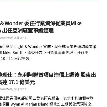
ht & Wonder 委任行業資深從業員Mike
th 出任亞洲區董事總經理
2026年08月06日 09:46
供應商 Light & Wonder 宣佈，現任賭桌業務環球商業策
 Mike Smith，獲委任為亞洲區董事總經理，任命由
年 10 月 1 日起生效。
魏理仕：永利阿聯酋項目造價上調後 股東出
達 17.1 億美元
2026年08月06日 09:35
理仕證券研究部於周三發表研究報告，表示永利渡假村旗
目 Wynn Al Marjan Island 經修訂工期與建築預算之