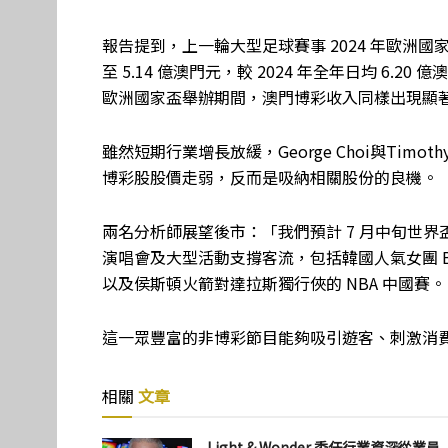
報告提到，上一輪大型足球賽事 2024 年歐洲
至 5.14 億澳門元，較 2024 年全年日均 6.20
歐洲國家盃舉辦期間，澳門博彩收入同樣出現顯
雖然短期行業增長放緩，George Choi與Tim
博彩股股價走弱，反而是吸納相關股份的良機。
兩名分析師展望後市：「我們預計 7 月中旬世
演唱會及大型活動支撐客流，包括韓國人氣女團 Baby
以及侯斯頓火箭對達拉斯獨行俠的 NBA 中國賽。
這一眾豐富的非博彩節目能夠吸引遊客、刺激消
相關
文章
Light & Wonder 委任行業資深從業員