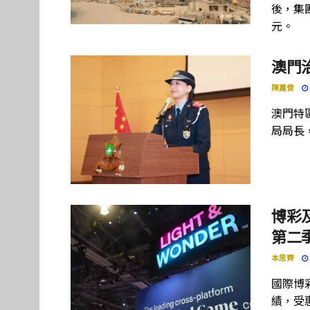
後，集團
元。
澳門
陳嘉俊
澳門特
局局長
博彩及
第二季
本思齊
國際博彩設
績，受惠