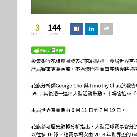
3
144
SHARES
VIEWS
投資銀行花旗集團發表研究觀點指，今屆世界盃
歷屆賽事更為顯著，不過澳門在賽事完結後將迎
花旗分析師George Choi與Timothy Cha
5%；其後憑一連串大型活動帶動，市場會迎來「
本屆世界盃賽期由 6 月 11 日至 7 月 19 日。
花旗參考歷史數據分析指出，大型足球賽事會分
以往多 16 隊，總賽事場次由 2018 年世界盃的