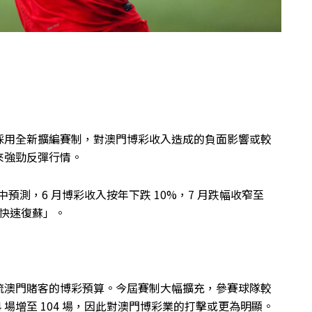
採用全新擴編賽制，對澳門博彩收入造成的負面影響或較
來強勁反彈行情。
u於報告中預測，6 月博彩收入按年下跌 10%，7 月跌幅收窄至
快速復蘇」。
流澳門賭客的博彩預算。今屆賽制大幅擴充，參賽球隊較
 64 場增至 104 場，因此對澳門博彩業的打擊或更為明顯。