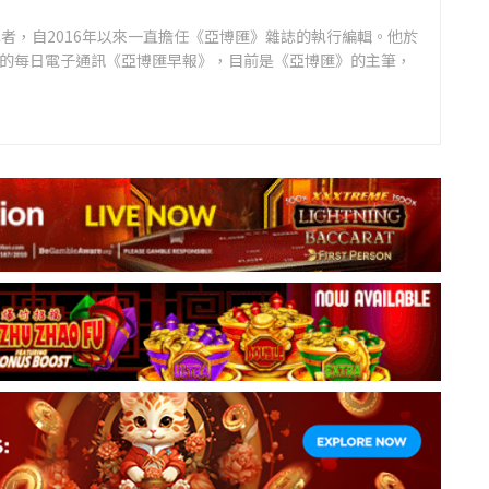
者，自2016年以來一直擔任《亞博匯》雜誌的執行編輯。他於
領先的每日電子通訊《亞博匯早報》，目前是《亞博匯》的主筆，