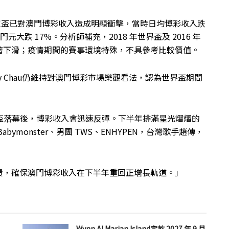
國家盃已對澳門博彩收入造成明顯衝擊，當時日均博彩收入跌
 億澳門元大跌 17%。分析師補充，2018 年世界盃及 2016 年
著下滑；疫情期間的賽事環境特殊，不具參考比較價值。
othy Chau仍維持對澳門博彩市場樂觀看法，認為世界盃期間
界盃落幕後，博彩收入會迅速反彈。下半年排滿星光熠熠的
monster、男團 TWS、ENHYPEN，台灣歌手趙傳，
費，確保澳門博彩收入在下半年重回正增長軌道。」
Wynn Al Marjan Island定於 2027 年 9 月