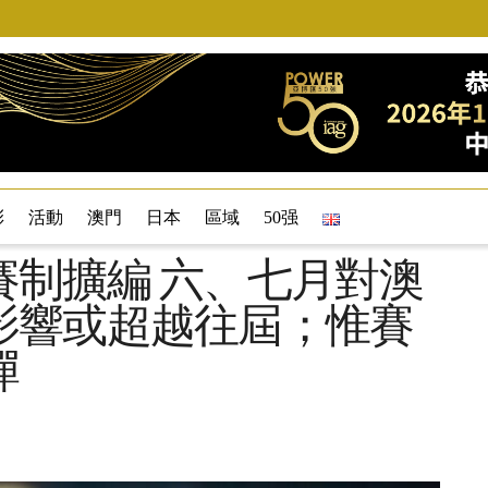
彩
活動
澳門
日本
區域
50强
賽制擴編 六、七月對澳
影響或超越往屆；惟賽
彈