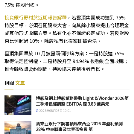
75% 控股門檻。
投資銀行野村於近期報告解釋
，若雲頂集團成功達到 75%
持股目標，必須召開股東大會，向其餘小股東提出合理現金
或其他形式收購方案。私有化亦不保證必定成功，若反對股
東比例超過 10%，除牌私有化提案即被否決。
雲頂集團早於 10 月披露兩個除牌方案：一是持股達 75%
取得法定控制權，二是持股升至 94.94% 後強制全面收購；
惟今輪收購要約期間，持股遠未達到後者門檻。
相關
文章
博彩及網上博彩業務帶動 Light & Wonder 2026第
二季增長經調整 EBITDA 達 3.83 億美元
2026年08月05日 10:01
馬來亞銀行下調雲頂馬來西亞 2026 年盈利預測
28% 中東戰事及世界盃拖累 第