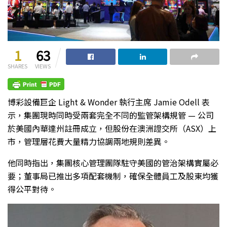
1
63
SHARES
VIEWS
博彩設備巨企 Light & Wonder 執行主席 Jamie Odell 表
示，集團現時同時受兩套完全不同的監管架構規管 — 公司
於美國內華達州註冊成立，但股份在澳洲證交所（ASX）上
市，管理層花費大量精力協調兩地規則差異。
他同時指出，集團核心管理團隊駐守美國的管治架構實屬必
要；董事局已推出多項配套機制，確保全體員工及股東均獲
得公平對待。