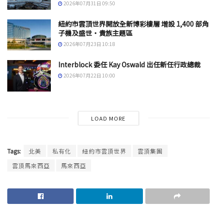
2026年07月31日 09:50
紐約市雲頂世界開放全新博彩樓層 增設 1,400 部角
子機及盛世・貴族主題區
2026年07月23日 10:18
Interblock 委任 Kay Oswald 出任新任行政總裁
2026年07月22日 10:00
LOAD MORE
Tags:
北美
私有化
紐約市雲頂世界
雲頂集團
雲頂馬來西亞
馬來西亞