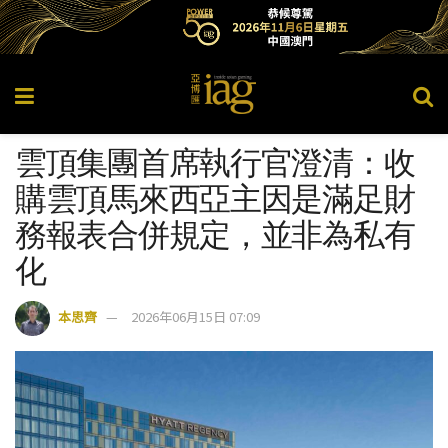
雲頂集團首席執行官澄清：收
購雲頂馬來西亞主因是滿足財
務報表合併規定，並非為私有
化
本思齊
2026年06月15日 07:09