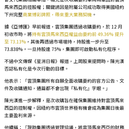
馬來西亞的控股權；關鍵誘因是附屬公司成功取得美國紐約
下州完整
商業博彩牌照，帶來重大業務契機
。
據《亞博匯》早前報道，雲頂集團透過收購要約，於 12 月
初收市時，將
持有雲頂馬來西亞權益由要約前 49.36% 提升
至 73.13%
，其後再透過市場增持，持股進一步升至
73.838%。一旦持股達 75%，集團即可啟動私有化程序。
不過中文傳媒《星洲日報》報道，上周股東提問時，陳光漢
否認私有化是今次行動的目標。
他表示：「雲頂集團所有自願全面收購要約的官方公告、文
件及收購通知，通篇都不會出現『私有化』字眼。」
陳光漢進一步解釋，是次收購旨在確保集團維持對雲頂馬來
西亞的控制權，因紐約市雲頂世界極有機會成為集團日後最
主要盈利來源。
他續稱：「現時集團透過管理協議，將雲頂馬來西亞的財務