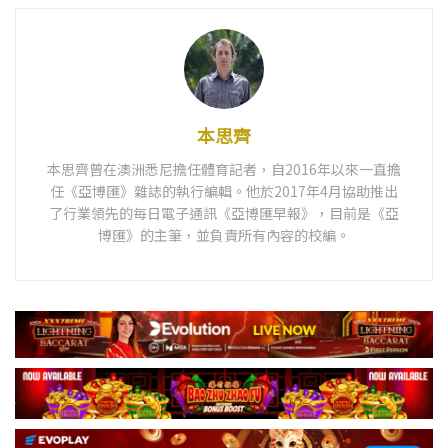
本思齊
本思齊曾在澳洲悉尼擔任體育記者，自2016年以來一直擔
任《亞博匯》雜誌的執行編輯。他於2017年4月協助推出
了行業領先的每日電子通訊《亞博匯早報》，目前是《亞
博匯》的主筆，並負責所有內容的校編。