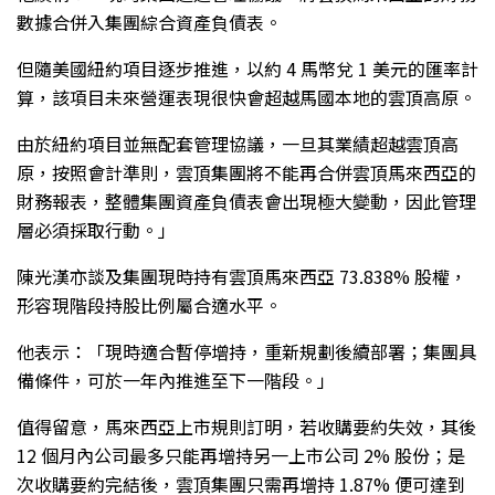
數據合併入集團綜合資產負債表。
但隨美國紐約項目逐步推進，以約 4 馬幣兌 1 美元的匯率計
算，該項目未來營運表現很快會超越馬國本地的雲頂高原。
由於紐約項目並無配套管理協議，一旦其業績超越雲頂高
原，按照會計準則，雲頂集團將不能再合併雲頂馬來西亞的
財務報表，整體集團資產負債表會出現極大變動，因此管理
層必須採取行動。」
陳光漢亦談及集團現時持有雲頂馬來西亞 73.838% 股權，
形容現階段持股比例屬合適水平。
他表示：「現時適合暫停增持，重新規劃後續部署；集團具
備條件，可於一年內推進至下一階段。」
值得留意，馬來西亞上市規則訂明，若收購要約失效，其後
12 個月內公司最多只能再增持另一上市公司 2% 股份；是
次收購要約完結後，雲頂集團只需再增持 1.87% 便可達到