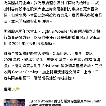
為美國註冊企業，我們毋須遵守澳洲『兩罷免機制』— 該
機制容許股東在股東大會上對高層薪酬方案擁有更大否決
權，但董事局不會因此忽視投資者意見。我們重視各股東看
法，並承諾持續與市場溝通。」
周四股東周年大會上，Light & Wonder 股東通過獨立非執
行董事薪酬方案，以及向兼任行政總裁的董事 Matt Wilson
批出 2026 年度長期股權獎勵。
雖然企業架構經歷重大變動，Odell 表示，集團「踏入
2026 年後，架構更簡潔、戰略更聚焦、財務實力亦有所增
強」。近期與競爭對手 Aristocrat 解決知識產權訴訟、完成
收購 Grover Gaming，加上轉至澳洲證交所單一上市，三
者共同為集團下一階段增長鋪設清晰基礎。
相關
文章
Light & Wonder 委任行業資深從業員Mike Smith
出任亞洲區董事總經理