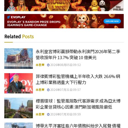
Related
Posts
永利皇宮博彩贏額帶動永利澳門2026年第二季
營收按年升 13.7% 突破 10 億美元
本思齊
2026年08月05日 09:52
菲律賓博彩監管機構上半年收入大跌 26.6% 網
上博彩業務遇重大下行壓力
本思齊
2026年07月31日 09:57
標普環球：監管風險取代客源需求 成為亞太博
彩企業信貸核心因素 澳門新加坡風險最低
本思齊
2026年07月30日 09:59
博華太平洋塞班島六年債務糾紛步入尾聲 債權