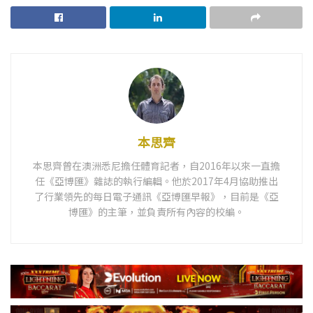
本思齊
本思齊曾在澳洲悉尼擔任體育記者，自2016年以來一直擔
任《亞博匯》雜誌的執行編輯。他於2017年4月協助推出
了行業領先的每日電子通訊《亞博匯早報》，目前是《亞
博匯》的主筆，並負責所有內容的校編。