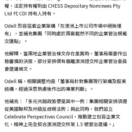
權，法定持有權則由 CHESS Depositary Nominees Pty
Ltd 代 CDI 持有人持有。
Odell 形容這套企業架構「在澳洲上市公司市場中絕無僅
有」，並補充集團「同時處於兩套截然不同的企業管治規範
交匯點」。
他解釋，當兩地企業管治條文存在差異時，董事局需要作出
極審慎的決策，部分安排偶有偏離澳洲證交所企業管治委員
會建議條文。
Odell 稱，相關調整均是「董事局針對集團現行架構及股東
結構，經過深思熟慮後作出的專業判斷」。
他補充：「多元共融政策便是其中一例：集團相關安排須遵
從美國聯邦及州級反歧視法例；與此同時，我們設立
Celebrate Perspectives Council，推動建立包容企業文
化，精神上完全契合澳洲證交所第 1.5 號管治建議。」