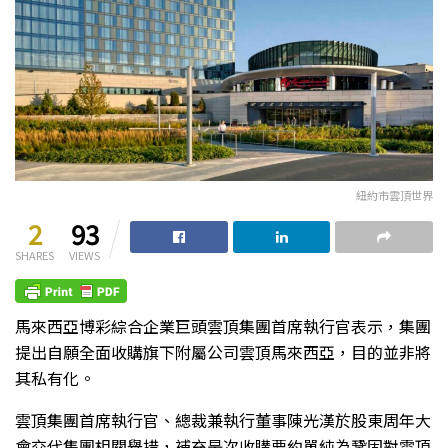
紐約市雲頂世界
2
93
SHARES
VIEWS
馬來西亞博彩綜合企業巨頭雲頂集團首席執行官表示，集團
提出自願全面收購旗下附屬公司雲頂馬來西亞，目的並非將
其私有化。
雲頂集團首席執行官、總裁兼執行董事陳光漢於股東周年大
會交代集團相關舉措，補充是次收購要約單純為鞏固對雲頂