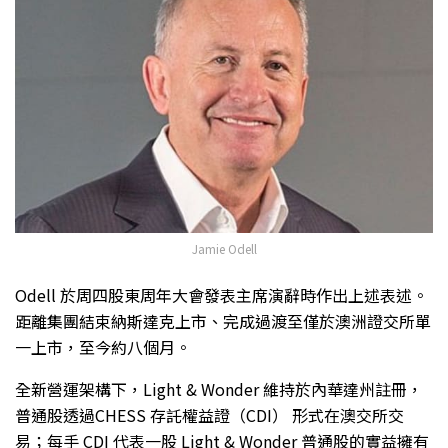
Jamie Odell
Odell 於周四股東周年大會發表主席演辭時作出上述表述。
距離集團結束納斯達克上市、完成過渡至僅於澳洲證交所單
一上市，至今約八個月。
全新營運架構下，Light & Wonder 維持於內華達州註冊，
普通股透過CHESS 存託權益證（CDI） 形式在澳交所交
易；每手 CDI 代表一股 Light & Wonder 普通股的實益擁有