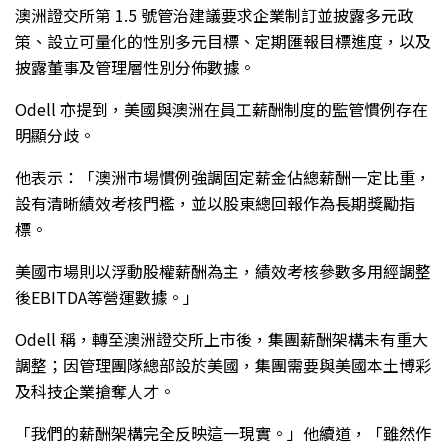
澳洲證交所第 1.5 號管治建議要求企業制訂並披露多元政
策、設立可量化的性別多元目標、定期匯報目標進度，以及
披露董事及管理層性別分佈數據。
Odell 亦提到，美國與澳洲在員工薪酬制度的監管慣例存在
明顯分歧。
他表示：「澳洲市場慣例強調固定薪金佔總薪酬一定比重，
設有清晰績效考核門檻，並以股東總回報作為長期獎勵指
標。
美國市場則以浮動股權薪酬為主，績效考核參數多用經調整
後EBITDA等營運數據。」
Odell 稱，轉至澳洲證交所上市後，集團薪酬架構未有重大
調整；因管理團隊總部設於美國，集團需要與美國本土博彩
及科技企業搶奪人才。
「我們的薪酬架構完全反映這一現實。」他續道，「雖然作