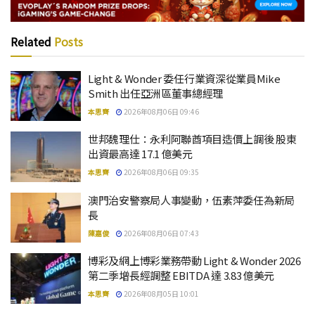
Related
Posts
Light & Wonder 委任行業資深從業員Mike
Smith 出任亞洲區董事總經理
本思齊
2026年08月06日 09:46
世邦魏理仕：永利阿聯酋項目造價上調後 股東
出資最高達 17.1 億美元
本思齊
2026年08月06日 09:35
澳門治安警察局人事變動，伍素萍委任為新局
長
陳嘉俊
2026年08月06日 07:43
博彩及網上博彩業務帶動 Light & Wonder 2026
第二季增長經調整 EBITDA 達 3.83 億美元
本思齊
2026年08月05日 10:01