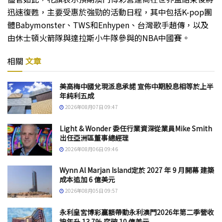
迅速復甦，主要受惠於強勁的活動日程，其中包括K-pop團
體Babymonster、TWS和Enhypen、台灣歌手趙傳，以及
由休士頓火箭隊與達拉斯小牛隊參與的NBA中國賽。
相關
文章
美高梅中國兌現派息承諾 宣佈中期股息相等於上半
年純利五成
2026年08月07日 09:47
Light & Wonder 委任行業資深從業員Mike Smith
出任亞洲區董事總經理
2026年08月06日 09:46
Wynn Al Marjan Island定於 2027 年 9 月開幕 建築
成本追加 6 億美元
2026年08月05日 09:57
永利皇宮博彩贏額帶動永利澳門2026年第二季營收
按年升 13.7% 突破 10 億美元