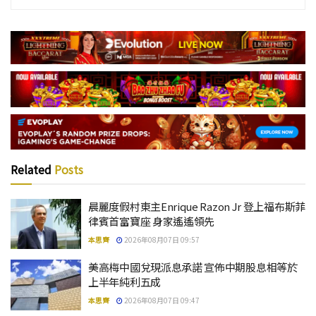
Related
Posts
晨麗度假村東主Enrique Razon Jr 登上福布斯菲
律賓首富寶座 身家遙遙領先
本思齊
2026年08月07日 09:57
美高梅中國兌現派息承諾 宣佈中期股息相等於
上半年純利五成
本思齊
2026年08月07日 09:47