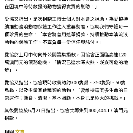
在困境中等待救援的動物獲得實質的幫助。」
愛協又指出，是次捐贈王博士個人對本會之捐助，為愛協持
續推動流浪動物保護工作注入重要動能，協助我們守護每一
個珍貴的生命。「本會將善用這筆捐款，持續推動本澳流浪
動物的保護工作，不辜負每一份信任與託付。」
愛協於上月中旬向外公開籌集捐款，因協會正面臨高達120
萬澳門元的債務危機，「情況已達水深火熱、岌岌可危的地
步」。
愛協又指出，協會現時收養約約300隻貓、350隻狗、50隻
烏龜，以及少量其他種類的動物。「要維持這麼多生命的日
常運作；餵食、清潔、基本照顧，本身已是極大的挑戰。」
其後愛協於6月21日指出，協會共籌集到400,404.17 澳門元
捐款。
相關
文章