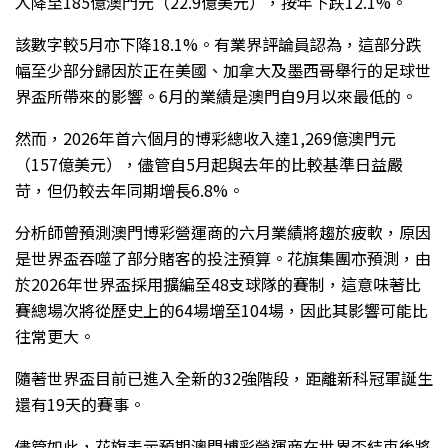
入降至185億澳門元（22.9億美元），按年下跌12.1%。
該數字較5月亦下降18.1%。有業界評論員認為，這部分跌
幅至少部分歸因於正在美國、加拿大及墨西哥舉行的足球世
界盃所帶來的影響。6月的業績是澳門自9月以來最低的。
然而，2026年首六個月的博彩總收入達1,269億澳門元
（157億美元），儘管自5月起與去年的比較基準日益嚴
苛，但仍較去年同期增長6.8%。
分析師曾預測澳門博彩營運商的六月業績將趨於疲軟，原因
是世界盃吞噬了部分賭客的投注預算。花旗集團亦預測，由
於2026年世界盃採用擴編至48支球隊的賽制，這意味著比
賽總場次將從歷史上的64場增至104場，因此其影響可能比
往常更大。
隨著世界盃目前已進入全新的32強階段，距離新科冠軍誕生
還有19天的賽事。
儘管如此，花旗表示預期澳門博彩營運商在世界盃結束後將