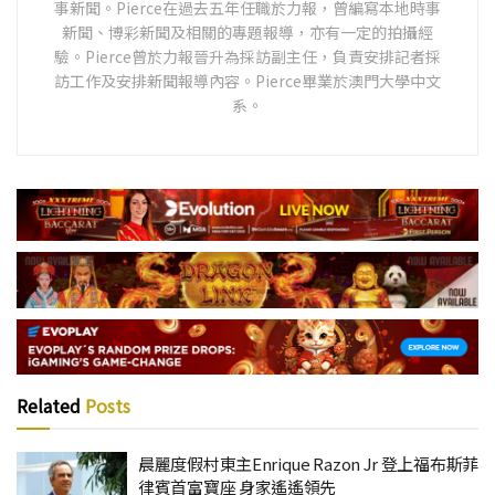
事新聞。Pierce在過去五年任職於力報，曾編寫本地時事
新聞、博彩新聞及相關的專題報導，亦有一定的拍攝經
驗。Pierce曾於力報晉升為採訪副主任，負責安排記者採
訪工作及安排新聞報導內容。Pierce畢業於澳門大學中文
系。
Related
Posts
晨麗度假村東主Enrique Razon Jr 登上福布斯菲
律賓首富寶座 身家遙遙領先