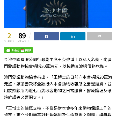
2
89
SHARES
VIEWS
金沙中國有限公司行政副主席王英偉博士以私人名義，向澳
門愛護動物協會捐贈20萬港元，以協助其渡過債務危機。
澳門愛議動物協會指出，「王博士於日前向本會捐贈20萬港
元整，該筆善款將全數撥入本會動物收容所之營運經費，並
用於照顧所內逾七百隻收容動物之日常膳食、醫療護理及環
境維護等必要開支。」
「王博士的慷慨支持，不僅是對本會多年來動物保護工作的
肯定，更充分彰顯其對動物福利及生命尊嚴之關懷，讓無數