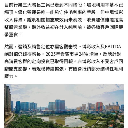
目前行業三大增長工具已走到不同階段：場地利用率基本已
觸頂。優化營運是唯一能夠守住毛利率的手段，但中場博彩
收入停滯，證明相關措施成效尚未奏效。收費加價雖能拉高
整體營業額，額外收益卻在計入純利前，被各種客戶回贈競
爭蠶食。
然而，營銷及銷售定位亦需客觀審視。博彩收入及EBITDA
絕對值仍錄得增長，2025年貴賓市場24% 增幅，反映針對
高消費客群的定向投資已取得回報。非博彩收入不受客戶回
贈開支影響，若規模持續擴張，有機會抵銷部分結構性毛利
壓力。