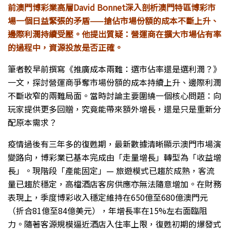
前澳門博彩業高層David Bonnet深入剖析澳門特區博彩市
場一個日益緊張的矛盾——搶佔市場份額的成本不斷上升、
邊際利潤持續受壓。他提出質疑：營運商在擴大市場佔有率
的過程中，資源投放是否正確。
筆者較早前撰寫《推廣成本兩難：選市佔率還是選利潤？》
一文，探討營運商爭奪市場份額的成本持續上升、邊際利潤
不斷收窄的兩難局面。當時討論主要圍繞一個核心問題：向
玩家提供更多回贈，究竟能帶來額外增長，還是只是重新分
配原本需求？
疫情過後有三年多的復甦期，最新數據清晰顯示澳門市場演
變路向，博彩業已基本完成由「走量增長」轉型為「收益增
長」。現階段「產能固定」— 旅遊模式已趨於成熟，客流
量已趨於穩定，高檔酒店客房供應亦無法隨意增加。在財務
表現上，季度博彩收入穩定維持在650億至680億澳門元
（折合81億至84億美元），年增長率在15%左右面臨阻
力。隨著客源規模逼近酒店入住率上限，復甦初期的爆發式