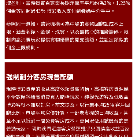
塊盈利。當時貴賓百家樂長期淨贏率平均約為3%，1.25%
佣金等同超過43% 博彩收入支付到疊碼中介手中。
參照同一邏輯，監管機構可為中場的實物回贈設成本上
限，涵蓋名錶、金條、珠寶，以及最核心的推廣籌碼，限
制向高消費玩家提供實物優惠的開支總額，並設定類似的
佣金上限規則。
強制劃分客房
現售配額
現時博彩資產的收益高度依賴貴賓賭枱，高檔客房資源幾
乎全數傾斜給高消費真人賭枱玩家，純觀光遊客及低收益
博彩客根本難以訂房。前文提及，以行業平均25% 客戶回
贈比例、市場平均房價計算，一部老虎機的日均收益，甚
至不足以抵消一間免費客房成本，更何況使用該機台的是
普通玩家。 現時澳門酒店客房營運幾乎只圍繞高收益百家
樂賭枱客群；若監管要求綜合度假村預留一定比例客房只