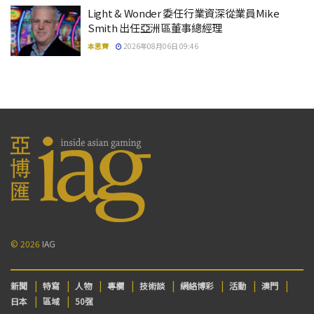
Light & Wonder 委任行業資深從業員Mike
Smith 出任亞洲區董事總經理
本思齊
2026年08月06日 09:46
© 2026
IAG
新聞
特寫
人物
專欄
技術談
網絡博彩
活動
澳門
日本
區域
50强