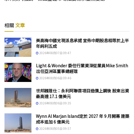
相關
文章
美高梅中國兌現派息承諾 宣佈中期股息相等於上半
年純利五成
2026年08月07日 09:47
Light & Wonder 委任行業資深從業員Mike Smith
出任亞洲區董事總經理
2026年08月06日 09:46
世邦魏理仕：永利阿聯酋項目造價上調後 股東出資
最高達 17.1 億美元
2026年08月06日 09:35
Wynn Al Marjan Island定於 2027 年 9 月開幕 建築
成本追加 6 億美元
2026年08月05日 09:57