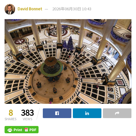
David Bonnet
2026年06月30日 10:43
8
383
SHARES
VIEWS