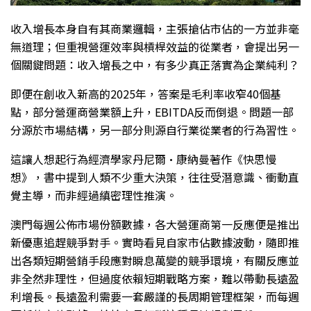
收入增長本身自有其商業邏輯，主張搶佔市佔的一方並非毫
無道理；但重視營運效率與槓桿效益的從業者，會提出另一
個關鍵問題：收入增長之中，有多少真正落實為企業純利？
即便在創收入新高的2025年，答案是毛利率收窄40個基
點，部分營運商營業額上升，EBITDA反而倒退。問題一部
分源於市場結構，另一部分則源自行業從業者的行為習性。
這讓人想起行為經濟學家丹尼爾·康納曼著作《快思慢
想》，書中提到人類不少重大決策，往往受潛意識、衝動直
覺主導，而非經過縝密理性推演。
澳門每週公佈市場份額數據，各大營運商第一反應便是推出
新優惠追趕競爭對手。實時看見自家市佔數據波動，隨即推
出各類短期營銷手段應對瞬息萬變的競爭環境，有關反應並
非全然非理性，但過度依賴短期戰略方案，難以帶動長遠盈
利增長。長遠盈利需要一套嚴謹的長周期管理框架，而每週