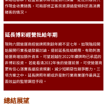
作現金收費銷售，可局部修正客房資源過度傾斜於高消費
賭客的情況。
延長博彩經營
批給年期
現時六間營運商經營牌照剩餘年期不足七年，如現階段開
始展開行業長遠發展討論，提前延長批給期限，有助刺激
營運商增加額外資本，可望超越在2022年續牌時已承諾的
非博彩投資。 若能看清2032年後的營運前景，可使營運商
更有信心落實長遠投資規劃，減少短期惡性競爭壓力。三
項方案之中，延長牌照年期或許是對行業商業運作最具正
面效益的監管調控手段。
總結展望