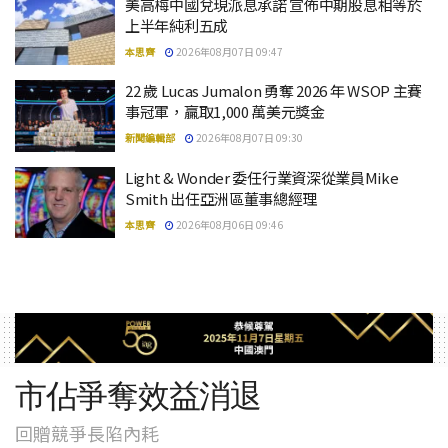
美高梅中國兌現派息承諾 宣佈中期股息相等於
上半年純利五成
本思齊
2026年08月07日 09:47
22 歲 Lucas Jumalon 勇奪 2026 年 WSOP 主賽
事冠軍，贏取1,000 萬美元獎金
新聞編輯部
2026年08月07日 09:30
Light & Wonder 委任行業資深從業員Mike
Smith 出任亞洲區董事總經理
本思齊
2026年08月06日 09:46
市佔爭奪效益消退
回贈競爭長陷內耗