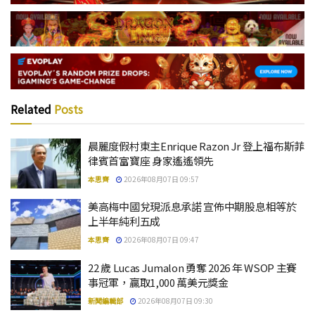
Related
Posts
晨麗度假村東主Enrique Razon Jr 登上福布斯菲
律賓首富寶座 身家遙遙領先
本思齊
2026年08月07日 09:57
美高梅中國兌現派息承諾 宣佈中期股息相等於
上半年純利五成
本思齊
2026年08月07日 09:47
22 歲 Lucas Jumalon 勇奪 2026 年 WSOP 主賽
事冠軍，贏取1,000 萬美元獎金
新聞編輯部
2026年08月07日 09:30