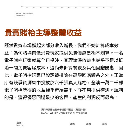
貴賓賭枱主導整體收益
既然貴賓市場撐起大部分收入增長，我們不妨計算成本效
益：為何賭場向低消費玩家提供免費優惠是極不划算。一名
電子賭枱玩家就算全日投注，其理論淨收益也幾乎不足以抵
消一間免費客房成本，還尚未計算餐飲及其他回贈優惠。因
此，電子賭枱玩家已設定被排除在高額回贈體系之外。正當
所有競爭資源集中投放於六千張真人賭枱，全澳一萬二千部
電子賭枱所得的收益幾乎毋須競爭、亦不用提供禮遇。諷刺
的是，獲得優惠回贈最少的客群，產生的利潤反而最高。