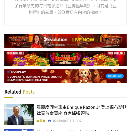
了行業領先的每日電子通訊《亞博匯早報》，目前是《亞
博匯》的主筆，並負責所有內容的校編。
Related
Posts
晨麗度假村東主Enrique Razon Jr 登上福布斯菲
律賓首富寶座 身家遙遙領先
本思齊
2026年08月07日 09:57