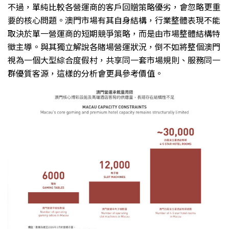
不過，單純比較各營運商的客戶回贈策略優劣，會忽略更重
要的核心問題。澳門市場有其自身結構，行業整體表現不能
取決於單一營運商的短期競爭策略，而是由市場整體結構特
徵主導。與其獨立解說各賭場營運狀況，倒不如將整個澳門
視為一個大型綜合度假村，共享同一套市場規則、服務同一
群優質客源，這樣的分析會更具參考價值。