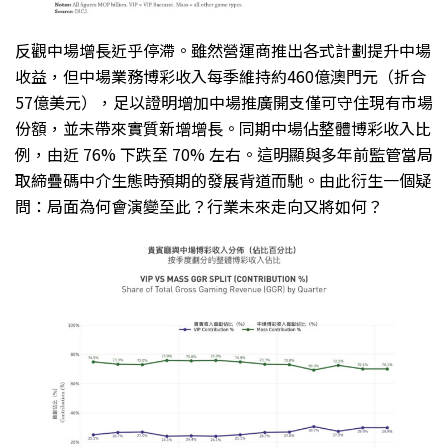
反觀中場增長近乎停滯。雖然營運商推出各式計劃提升中場
收益，但中場業務博彩收入每季維持約460億澳門元（折合
57億美元），足以證明增加中場推廣開支僅可守住現有市場
份額，並未帶來實質新增增長。同期中場佔整體博彩收入比
例，由近 76% 下跌至 70% 左右。這明顯與多年前監管當局
取締疊碼中介生態時預期的發展背道而馳。由此衍生一個疑
問：局面為何會演變至此？行業未來走向又將如何？