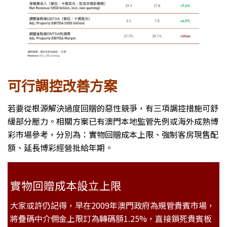
可行調控改善方案
若要從根源解決過度回贈的惡性競爭，有三項調控措施可舒
緩部分壓力。相關方案已有澳門本地監管先例或海外成熟博
彩市場參考，分別為：實物回贈成本上限、強制客房現售配
額、延長博彩經營批給年期。
實物回贈成本設立上限
大家或許仍記得，早在2009年澳門政府為規管貴賓市場，
將疊碼中介佣金上限訂為轉碼額1.25%，直接鎖死貴賓板