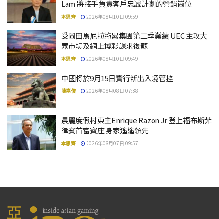
Lam 將接手負責客戶忠誠計劃的營銷崗位
本思齊
2026年08月10日 09:59
受岡田馬尼拉拖累集團第二季業績 UEC 主攻大
眾市場及網上博彩謀求復蘇
本思齊
2026年08月10日 09:49
中國將於9月15日實行新出入境管控
陳嘉俊
2026年08月08日 07:38
晨麗度假村東主Enrique Razon Jr 登上福布斯菲
律賓首富寶座 身家遙遙領先
本思齊
2026年08月07日 09:57