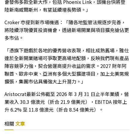
會發佈多款全新大作，包括 Phoenix Link，該機台快將登
陸新南威爾斯州，有望延續增長勢頭。」
Croker 亦提到新市場機遇：「隨各地監管法規逐步完善，
將陸續浮現優質投資機會，透過新場開業與項目擴充搶佔更
多市佔。
「憑旗下遊戲於各地的優秀營收表現，相比成熟舊場，雅仕
達於全新開業賭場可爭取更高場地配額，反映我們現有產品
陣容競爭力強，契合營運商提升收益的需求。2027 財年阿
聯酋、歐非中東、亞洲有多個大型擴建項目，加上北美常規
擴張，集團市佔具備強大上升潛力。」
Aristocrat最新公佈截至 2026 年 3 月 31 日止半年業績，營
業收入 30.3 億澳元（折合 21.9 億美元），EBITDA 按年上
升 6.2% 至 11.8 億澳元（折合 8.54 億美元）。
相關
文章