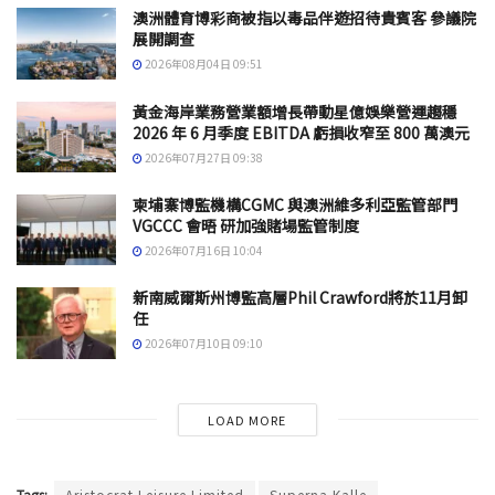
澳洲體育博彩商被指以毒品伴遊招待貴賓客 參議院
展開調查
2026年08月04日 09:51
黃金海岸業務營業額增長帶動星億娛樂營運趨穩
2026 年 6 月季度 EBITDA 虧損收窄至 800 萬澳元
2026年07月27日 09:38
柬埔寨博監機構CGMC 與澳洲維多利亞監管部門
VGCCC 會晤 研加強賭場監管制度
2026年07月16日 10:04
新南威爾斯州博監高層Phil Crawford將於11月卸
任
2026年07月10日 09:10
LOAD MORE
Tags:
Aristocrat Leisure Limited
Superna Kalle