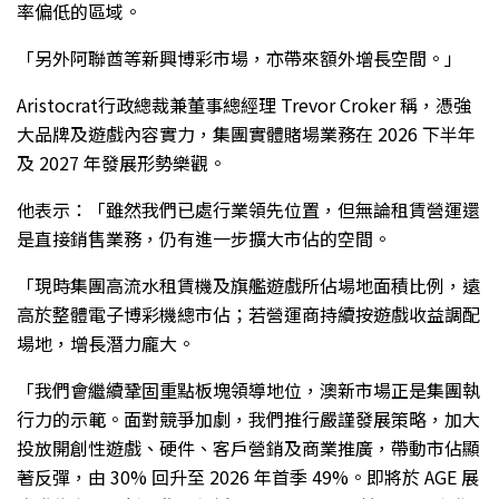
率偏低的區域。
「另外阿聯酋等新興博彩市場，亦帶來額外增長空間。」
Aristocrat行政總裁兼董事總經理 Trevor Croker 稱，憑強
大品牌及遊戲內容實力，集團實體賭場業務在 2026 下半年
及 2027 年發展形勢樂觀。
他表示：「雖然我們已處行業領先位置，但無論租賃營運還
是直接銷售業務，仍有進一步擴大市佔的空間。
「現時集團高流水租賃機及旗艦遊戲所佔場地面積比例，遠
高於整體電子博彩機總市佔；若營運商持續按遊戲收益調配
場地，增長潛力龐大。
「我們會繼續鞏固重點板塊領導地位，澳新市場正是集團執
行力的示範。面對競爭加劇，我們推行嚴謹發展策略，加大
投放開創性遊戲、硬件、客戶營銷及商業推廣，帶動市佔顯
著反彈，由 30% 回升至 2026 年首季 49%。即將於 AGE 展