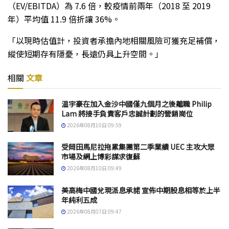
（EV/EBITDA）為 7.6 倍，較疫情前兩年（2018 至 2019
年）平均值 11.9 倍折讓 36%。
「以現時估值計，投資者承擔內地相關風險可獲充足補償，
縱使短期存有隱憂，長遠仍具上升空間。」
相關
文章
温宇豪在加入金沙中國僅九個月之後離職 Philip
Lam 將接手負責客戶忠誠計劃的營銷崗位
2026年08月10日 09:59
受岡田馬尼拉拖累集團第二季業績 UEC 主攻大眾
市場及網上博彩謀求復蘇
2026年08月10日 09:49
美高梅中國兌現派息承諾 宣佈中期股息相等於上半
年純利五成
2026年08月07日 09:47