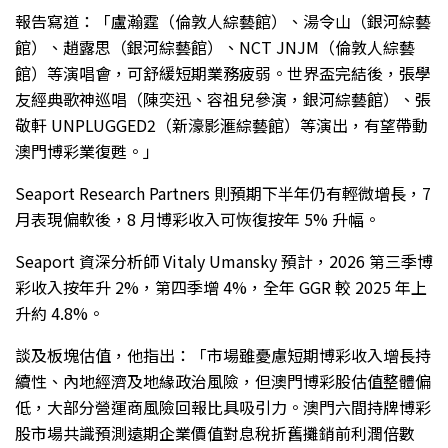
報告寫道：「盧瀚霆（倫敦人綜藝館）、湯令山（銀河綜藝
館）、趙露思（銀河綜藝館）、NCT JNJM（倫敦人綜藝
館）等演唱會，可舒緩短期業務疲弱。世界盃完結後，張學
友經典歌神巡唱（陳奕迅、容祖兒參演，銀河綜藝館）、張
敬軒 UNPLUGGED2（新濠影滙綜藝館）等演出，有望帶動
澳門博彩業復甦。」
Seaport Research Partners 則預期下半年仍有輕微增長，7
月表現偏軟後，8 月博彩收入可恢復按年 5% 升幅。
Seaport 資深分析師 Vitaly Umansky 預計，2026 第三季博
彩收入按年升 2%，第四季增 4%，全年 GGR 較 2025 年上
升約 4.8%。
談及板塊估值，他指出：「市場雖憂慮短期博彩收入增長持
續性、內地經濟及地緣政治風險，但澳門博彩股估值整體偏
低，大部分營運商風險回報比具吸引力。澳門六間持牌博彩
股市場共識預測遠期企業價值對息稅折舊攤銷前利潤倍數