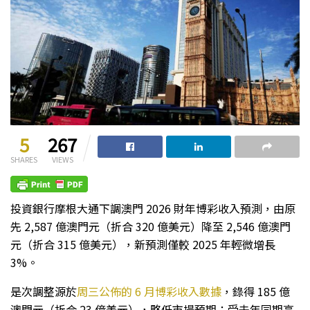
5
267
SHARES
VIEWS
投資銀行摩根大通下調澳門 2026 財年博彩收入預測，由原
先 2,587 億澳門元（折合 320 億美元）降至 2,546 億澳門
元（折合 315 億美元），新預測僅較 2025 年輕微增長
3%。
是次調整源於
周三公佈的 6 月博彩收入數據
，錄得 185 億
澳門元（折合 23 億美元），略低市場預期；受去年同期高