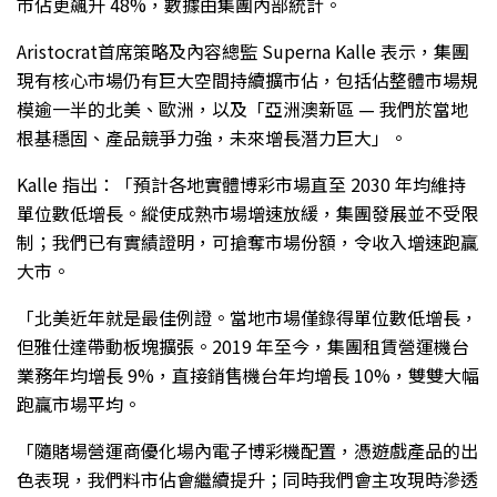
市佔更飆升 48%，數據由集團內部統計。
Aristocrat首席策略及內容總監 Superna Kalle 表示，集團
現有核心市場仍有巨大空間持續擴市佔，包括佔整體市場規
模逾一半的北美、歐洲，以及「亞洲澳新區 — 我們於當地
根基穩固、產品競爭力強，未來增長潛力巨大」。
Kalle 指出：「預計各地實體博彩市場直至 2030 年均維持
單位數低增長。縱使成熟市場增速放緩，集團發展並不受限
制；我們已有實績證明，可搶奪市場份額，令收入增速跑贏
大市。
「北美近年就是最佳例證。當地市場僅錄得單位數低增長，
但雅仕達帶動板塊擴張。2019 年至今，集團租賃營運機台
業務年均增長 9%，直接銷售機台年均增長 10%，雙雙大幅
跑贏市場平均。
「隨賭場營運商優化場內電子博彩機配置，憑遊戲產品的出
色表現，我們料市佔會繼續提升；同時我們會主攻現時滲透