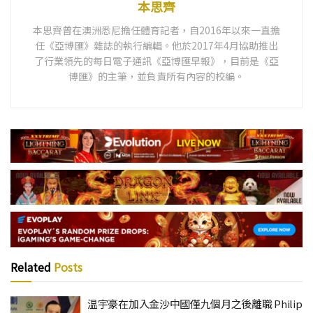
本思齊
本思齊曾在澳洲悉尼擔任體育記者，自2016年以來一直擔
任《亞博匯》雜誌的執行編輯。他於2017年4月協助推出
了行業領先的每日電子通訊《亞博匯早報》，目前是《亞
博匯》的主筆，並負責所有內容的校編。
Related
Posts
温宇豪在加入金沙中國僅九個月之後離職 Philip