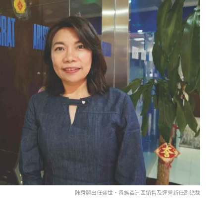
陳秀麗出任盛世・貴族亞洲區銷售及運營新任副總裁