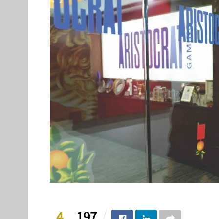
4
197