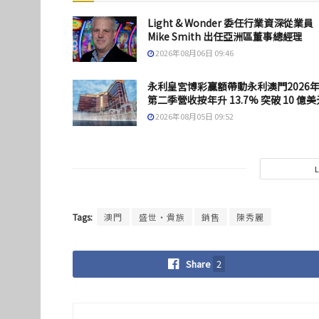
Light & Wonder 委任行業資深從業員
Mike Smith 出任亞洲區董事總經理
2026年08月06日 09:46
永利皇宮博彩贏額帶動永利澳門2026
第二季營收按年升 13.7% 突破 10 億美
2026年08月05日 09:52
Tags:
澳門
盛世・貴族
銷售
陳秀麗
Share
2