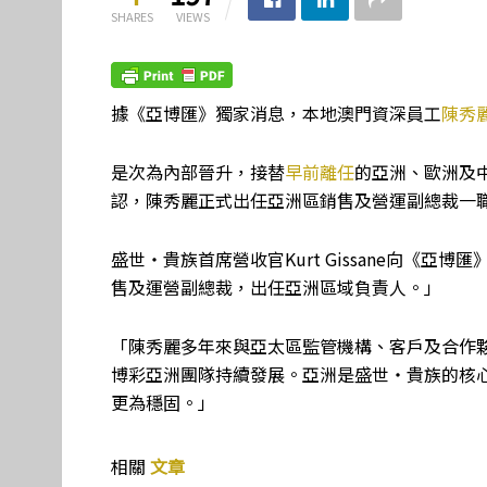
SHARES
VIEWS
據《亞博匯》獨家消息，本地澳門資深員工
陳秀
是次為內部晉升，接替
早前離任
的亞洲、歐洲及中
認，陳秀麗正式出任亞洲區銷售及營運副總裁一職
盛世・貴族首席營收官Kurt Gissane向《
售及運營副總裁，出任亞洲區域負責人。」
「陳秀麗多年來與亞太區監管機構、客戶及合作
博彩亞洲團隊持續發展。亞洲是盛世・貴族的核
更為穩固。」
相關
文章