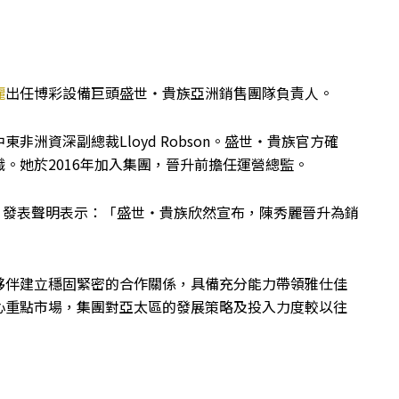
麗
出任博彩設備巨頭盛世・貴族亞洲銷售團隊負責人。
東非洲資深副總裁Lloyd Robson。盛世・貴族官方確
。她於2016年加入集團，晉升前擔任運營總監。
亞博匯》發表聲明表示：「盛世・貴族欣然宣布，陳秀麗晉升為銷
夥伴建立穩固緊密的合作關係，具備充分能力帶領雅仕佳
心重點市場，集團對亞太區的發展策略及投入力度較以往