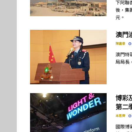
下阿聯酋項
後，集團
元。
澳門
陳嘉俊
澳門特
局局長
博彩及
第二季
本思齊
國際博彩設