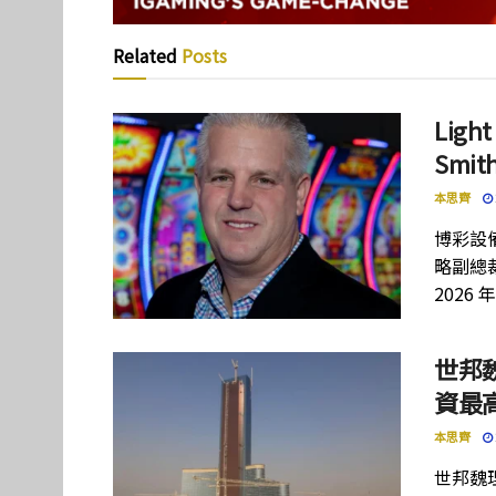
Related
Posts
Lig
Smi
本思齊
博彩設備
略副總裁
2026 
世邦
資最高
本思齊
世邦魏