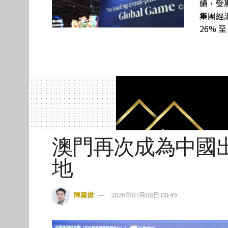
績，受惠
集團經調
26% 至
澳門再次成為中國
地
陳嘉俊
2026年07月08日 08:49