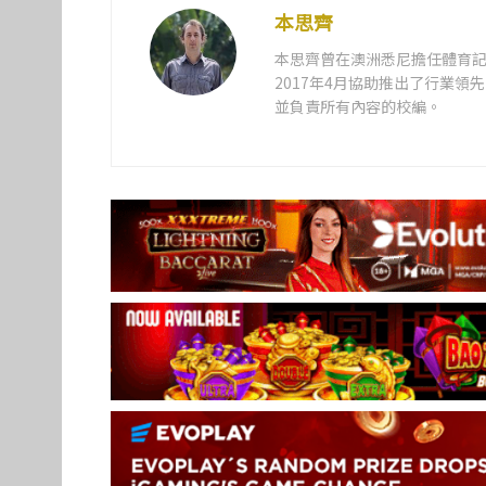
本思齊
本思齊曾在澳洲悉尼擔任體育記
2017年4月協助推出了行業
並負責所有內容的校編。