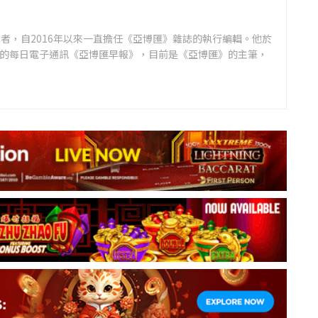
者，自2016年以來一直擔任《亞博匯》雜誌的執行編輯。他於
領先的每日電子通訊《亞博匯早報》，目前是《亞博匯》的主筆，