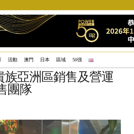
彩
活動
澳門
日本
區域
50强
貴族亞洲區銷售及營運
售團隊