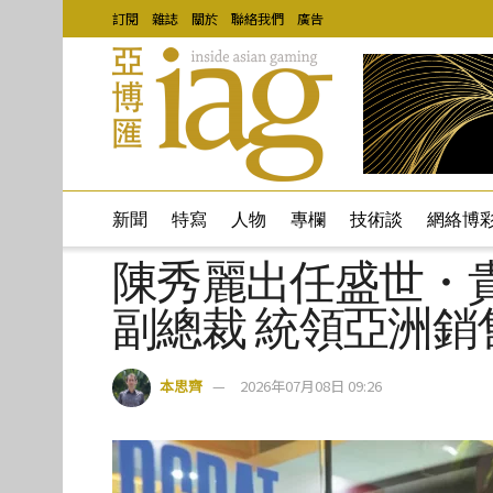
訂閱
雜誌
關於
聯絡我們
廣告
新聞
特寫
人物
專欄
技術談
網絡博
陳秀麗出任盛世・
副總裁 統領亞洲銷
本思齊
2026年07月08日 09:26