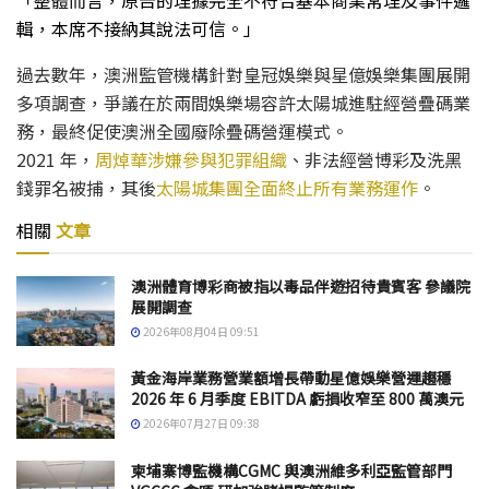
輯，本席不接納其說法可信。」
過去數年，澳洲監管機構針對皇冠娛樂與星億娛樂集團展開
多項調查，爭議在於兩間娛樂場容許太陽城進駐經營疊碼業
務，最終促使澳洲全國廢除疊碼營運模式。
2021 年，
周焯華涉嫌參與犯罪組織
、非法經營博彩及洗黑
錢罪名被捕，其後
太陽城集團全面終止所有業務運作
。
相關
文章
澳洲體育博彩商被指以毒品伴遊招待貴賓客 參議院
展開調查
2026年08月04日 09:51
黃金海岸業務營業額增長帶動星億娛樂營運趨穩
2026 年 6 月季度 EBITDA 虧損收窄至 800 萬澳元
2026年07月27日 09:38
柬埔寨博監機構CGMC 與澳洲維多利亞監管部門