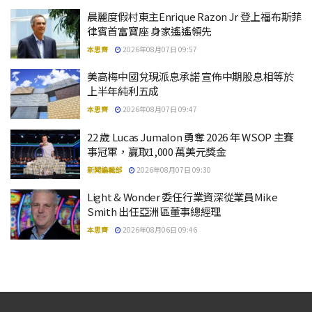
晨麗度假村東主Enrique Razon Jr 登上福布斯菲
律賓首富寶座 身家遙遙領先
本思齊
2026年08月07日 09:57
美高梅中國兌現派息承諾 宣佈中期股息相等於
上半年純利五成
本思齊
2026年08月07日 09:47
22 歲 Lucas Jumalon 勇奪 2026 年 WSOP 主賽
事冠軍，贏取1,000 萬美元獎金
新聞編輯部
2026年08月07日 09:30
Light & Wonder 委任行業資深從業員Mike
Smith 出任亞洲區董事總經理
本思齊
2026年08月06日 09:46