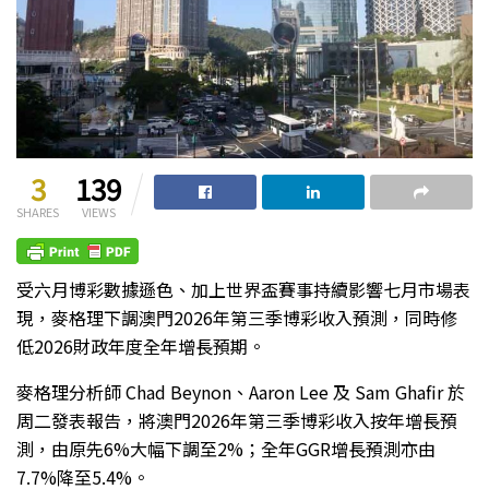
3
139
SHARES
VIEWS
受六月博彩數據遜色、加上世界盃賽事持續影響七月市場表
現，麥格理下調澳門2026年第三季博彩收入預測，同時修
低2026財政年度全年增長預期。
麥格理分析師 Chad Beynon、Aaron Lee 及 Sam Ghafir 於
周二發表報告，將澳門2026年第三季博彩收入按年增長預
測，由原先6%大幅下調至2%；全年GGR增長預測亦由
7.7%降至5.4%。