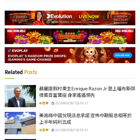
Related
Posts
晨麗度假村東主Enrique Razon Jr 登上福布斯菲
律賓首富寶座 身家遙遙領先
本思齊
2026年08月07日 09:57
美高梅中國兌現派息承諾 宣佈中期股息相等於
上半年純利五成
本思齊
2026年08月07日 09:47