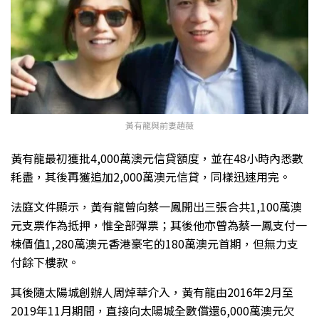
黃有龍與前妻趙薇
黃有龍最初獲批4,000萬澳元信貸額度，並在48小時內悉數
耗盡，其後再獲追加2,000萬澳元信貸，同樣迅速用完。
法庭文件顯示，黃有龍曾向蔡一鳳開出三張合共1,100萬澳
元支票作為抵押，惟全部彈票；其後他亦曾為蔡一鳳支付一
棟價值1,280萬澳元香港豪宅的180萬澳元首期，但無力支
付餘下樓款。
其後隨太陽城創辦人周焯華介入，黃有龍由2016年2月至
2019年11月期間，直接向太陽城全數償還6,000萬澳元欠