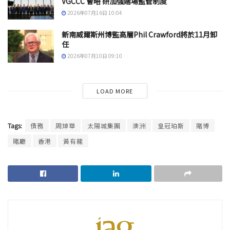
VGCCC 會晤 研加強賭場監管制度
2026年07月16日 10:04
新南威爾斯州博監高層Phil Crawford將於11月卸
任
2026年07月10日 09:10
LOAD MORE
Tags:
債務
周焯華
太陽城集團
澳洲
皇冠珀斯
賭博
賭廳
香港
黃有龍