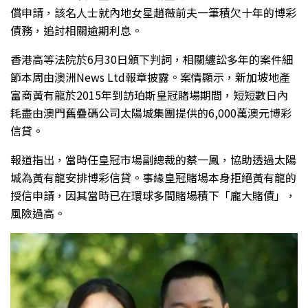
償申請，該名人士就內地女星趙薇前夫一筆積欠十年的博彩
債務，追討相關逾期利息。
香港高等法院於6月30日頒下判詞，相關纏訟多年的案件細
節本周由澳洲News Ltd報章披露。案情顯示，新加坡地產
富商黃有龍於2015年到訪珀斯皇冠賭場期間，短短數日內
耗盡由澳門舊疊碼公司太陽城集團提供的6,000萬澳元博彩
信貸。
報道指出，當時任皇冠市場副總裁的蔡一鳳，協助透過太陽
城為黃有龍安排博彩信貸。事緣皇冠賭場本身拒絕黃有龍的
授信申請，因其當時已在環球多間賭場積下「龐大賭債」，
風險過高。