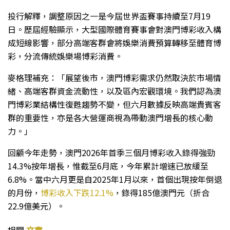
投行解釋，調整原因之一是今屆世界盃賽事持續至7月19
日。歷屆經驗顯示，大型國際體育賽事會對澳門博彩收入構
成短線影響，部分高端客群會將娛樂消費預算轉移至體育博
彩，分流傳統娛樂場博彩消費。
麥格理補充：「展望後市，澳門博彩需求仍然取決於市場情
緒、高端客群資金流動性，以及區內宏觀環境。我們認為澳
門博彩業結構性復甦趨勢不變，但六月數據反映高端貴賓客
群的重要性，亦是各大營運商視為帶動澳門增長的核心動
力。」
回顧今年走勢，澳門2026年首季三個月博彩收入錄得強勁
14.3%按年增長，惟截至6月底，今年累計增速已放緩至
6.8%。當中六月更是自2025年1月以來，首個出現按年倒退
的月份，
博彩收入下跌12.1%
，錄得185億澳門元（折合
22.9億美元）。