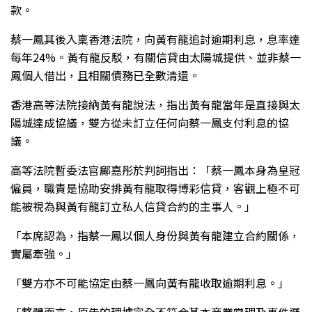
款。
蔡一鳳其後入稟香港法院，向黃有龍追討逾期利息，息率達
每年24%。黃有龍反駁，有關信貸由太陽城提供、並非蔡一
鳳個人借出，且相關債務已全數清還。
香港高等法院接納黃有龍說法，指出黃有龍當年是直接與太
陽城達成協議，雙方從未訂立任何向蔡一鳳支付利息的協
議。
高等法院暫委法官鄺嘉彤於判詞指出：「蔡一鳳本身為皇冠
僱員，職責是協助安排黃有龍取得博彩信貸，客觀上極不可
能被視為與黃有龍訂立私人信貸合約的主事人。」
「本席認為，指蔡一鳳以個人身份與黃有龍建立合約關係，
實屬牽強。」
「雙方亦不可能協定由蔡一鳳向黃有龍收取逾期利息。」
「整體而言，原告的理據完全不符合基本商業常理及事件邏