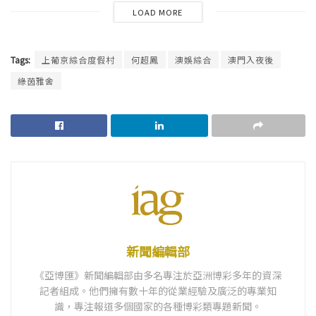
LOAD MORE
Tags:
上葡京綜合度假村
何超鳳
澳娛綜合
澳門入夜後
綠茵雅舍
新聞編輯部
《亞博匯》新聞編輯部由多名專注於亞洲博彩多年的資深
記者組成。他們擁有數十年的從業經驗及廣泛的專業知
識，專注報道多個國家的各種博彩類專題新聞。