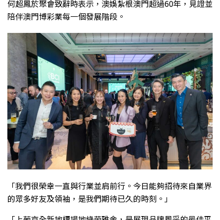
何超鳳於聚會致辭時表示，澳娛紮根澳門超過60年，見證並
陪伴澳門博彩業每一個發展階段。
「我們很榮幸一直與行業並肩前行。今日能夠招待來自業界
的眾多好友及領袖，是我們期待已久的時刻。」
「上葡京全新地標場地綠茵雅舍，是展現品牌風采的最佳平