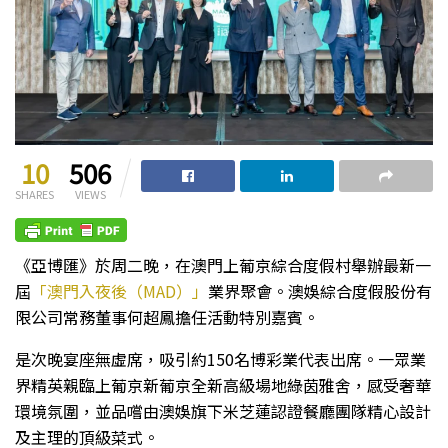
10
506
SHARES
VIEWS
《亞博匯》於周二晚，在澳門上葡京綜合度假村舉辦最新一
屆
「澳門入夜後（MAD）」
業界聚會。澳娛綜合度假股份有
限公司常務董事何超鳳擔任活動特別嘉賓。
是次晚宴座無虛席，吸引約150名博彩業代表出席。一眾業
界精英親臨上葡京新葡京全新高級場地綠茵雅舍，感受奢華
環境氛圍，並品嚐由澳娛旗下米芝蓮認證餐廳團隊精心設計
及主理的頂級菜式。