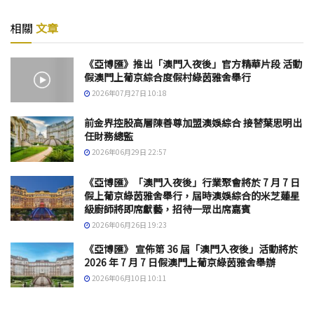
相關
文章
《亞博匯》推出「澳門入夜後」官方精華片段 活動
假澳門上葡京綜合度假村綠茵雅舍舉行
2026年07月27日 10:18
前金界控股高層陳善尊加盟澳娛綜合 接替葉思明出
任財務總監
2026年06月29日 22:57
《亞博匯》「澳門入夜後」行業聚會將於 7 月 7 日
假上葡京綠茵雅舍舉行，屆時澳娛綜合的米芝蓮星
級廚師將即席獻藝，招待一眾出席嘉賓
2026年06月26日 19:23
《亞博匯》 宣佈第 36 屆「澳門入夜後」活動將於
2026 年 7 月 7 日假澳門上葡京綠茵雅舍舉辦
2026年06月10日 10:11