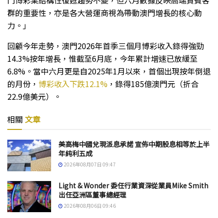
門博彩業結構性復甦趨勢不變，但六月數據反映高端貴賓客
群的重要性，亦是各大營運商視為帶動澳門增長的核心動
力。」
回顧今年走勢，澳門2026年首季三個月博彩收入錄得強勁
14.3%按年增長，惟截至6月底，今年累計增速已放緩至
6.8%。當中六月更是自2025年1月以來，首個出現按年倒退
的月份，
博彩收入下跌12.1%
，錄得185億澳門元（折合
22.9億美元）。
相關
文章
美高梅中國兌現派息承諾 宣佈中期股息相等於上半
年純利五成
2026年08月07日 09:47
Light & Wonder 委任行業資深從業員Mike Smith
出任亞洲區董事總經理
2026年08月06日 09:46