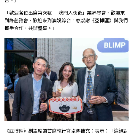
「歡迎各位出席第36屆 「澳門入夜後」業界聚會、歡迎來
到綠茵雅舍、歡迎來到澳娛綜合。亦感謝《亞博匯》與我們
攜手合作，共辦盛事。」
《亞博匯》副主席兼首席執行官卓弈補充：表示：「這絕對