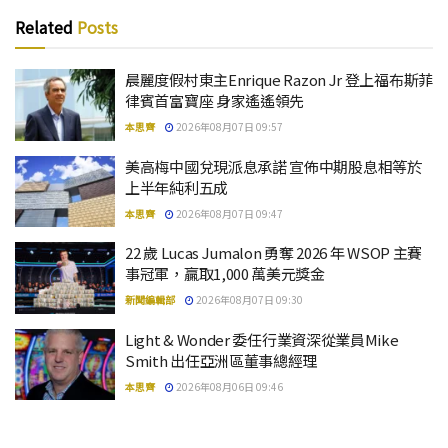
Related
Posts
晨麗度假村東主Enrique Razon Jr 登上福布斯菲
律賓首富寶座 身家遙遙領先
本思齊
2026年08月07日 09:57
美高梅中國兌現派息承諾 宣佈中期股息相等於
上半年純利五成
本思齊
2026年08月07日 09:47
22 歲 Lucas Jumalon 勇奪 2026 年 WSOP 主賽
事冠軍，贏取1,000 萬美元獎金
新聞編輯部
2026年08月07日 09:30
Light & Wonder 委任行業資深從業員Mike
Smith 出任亞洲區董事總經理
本思齊
2026年08月06日 09:46