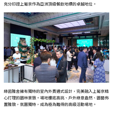
充分印證上葡京作為亞洲頂級餐飲地標的卓越地位。
綠茵雅舍擁有獨特的室內外貫通式設計，完美融入上葡京精
心打理的園林景致。場地樓底高挑、戶外綠意盎然、園藝佈
置雅致，氛圍獨特，成為極為難得的高級活動場地。