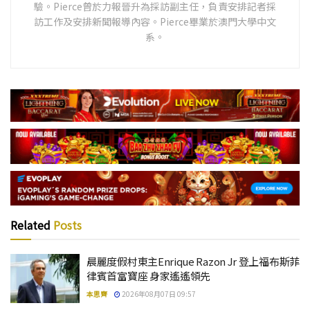
驗。Pierce曾於力報晉升為採訪副主任，負責安排記者採
訪工作及安排新聞報導內容。Pierce畢業於澳門大學中文
系。
Related
Posts
晨麗度假村東主Enrique Razon Jr 登上福布斯菲
律賓首富寶座 身家遙遙領先
本思齊
2026年08月07日 09:57