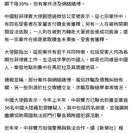
期下降36%，但有案件涉及網絡賭博。
中國駐菲律賓大使館透過微信公眾號表示，這七宗案件中，
有四名受害者在家屬支付贖金後獲釋；另有一人在被拘禁期
間設法逃脫；一人則在被對方轉走大筆資金後成功脫身；還
有一宗案件在綁匪索取贖金未果後，受害者獲釋。
大使館指出，這些案件有若干共同特徵，包括受害人均為長
期在菲律賓工作、生活或求學的中國人，綁匪也同樣是中國
人，案發地點則集中在馬尼拉及其周邊地區。
通報並稱，部分案件與網絡賭博、電信詐騙及債務糾紛有
關，另一些則源於社交媒體交友、求職及聯絡學車等情況。
中國大使館表示，今年上半年，中菲雙方已聯合抓獲並遣返
56名中國大陸籍犯罪嫌疑人，其中包括四名綁匪，並強調將
繼續協助兩國執法部門打擊各類跨國犯罪活動。
近年來，中菲雙方加強警務與執法合作。據《新華社》報