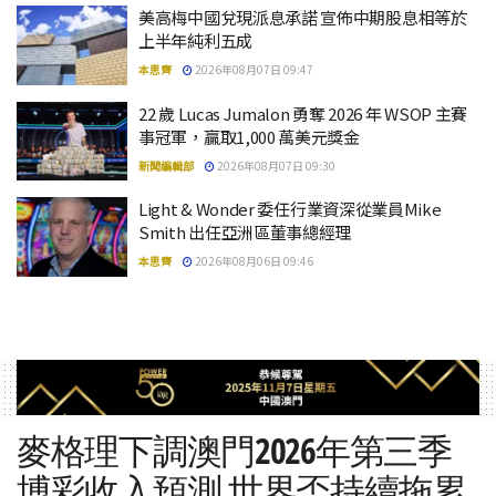
美高梅中國兌現派息承諾 宣佈中期股息相等於
上半年純利五成
本思齊
2026年08月07日 09:47
22 歲 Lucas Jumalon 勇奪 2026 年 WSOP 主賽
事冠軍，贏取1,000 萬美元獎金
新聞編輯部
2026年08月07日 09:30
Light & Wonder 委任行業資深從業員Mike
Smith 出任亞洲區董事總經理
本思齊
2026年08月06日 09:46
麥格理下調澳門2026年第三季
博彩收入預測 世界盃持續拖累