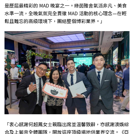
是歷屆最精彩的 MAD 晚宴之一。綠茵雅舍氣派非凡、美食
水準一流，全晚氣氛完全貫徹 MAD 活動的核心理念—在輕
鬆且難忘的高級環境下，團結整個博彩業界。」
「衷心感謝何超鳳女士親臨出席並溫馨致辭，亦感謝澳娛綜
合及上葡京全體團隊，開放這座頂級場地供業界交流。《亞