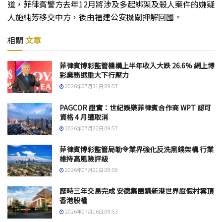
道，菲律賓警方去年12月將涉及多起綁架及殺人案件的嫌疑
人施純芳移交中方，後由福建公安機關押解回國。
相關
文章
菲律賓博彩監管機構上半年收入大跌 26.6% 網上博
彩業務遇重大下行壓力
2026年07月31日 09:57
PAGCOR 證實：世紀娛樂菲律賓合作商 WPT 認可
資格 4 月遭取消
2026年07月22日 09:57
菲律賓博彩監管局勒令業界強化反洗黑錢架構 行業
維持高風險評級
2026年07月21日 09:59
歷時三年交易完成 安德集團購新港世界度假村雲頂
香港股權
2026年07月16日 09:53