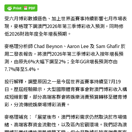
受六月博彩數據遜色、加上世界盃賽事持續影響七月市場表
現，麥格理下調澳門2026年第三季博彩收入預測，同時修
低2026財政年度全年增長預期。
麥格理分析師 Chad Beynon、Aaron Lee 及 Sam Ghafir 於
周二發表報告，將澳門2026年第三季博彩收入按年增長預
測，由原先6%大幅下調至2%；全年GGR增長預測亦由
7.7%降至5.4%。
投行解釋，調整原因之一是今屆世界盃賽事持續至7月19
日。歷屆經驗顯示，大型國際體育賽事會對澳門博彩收入構
成短線影響，部分高端客群會將娛樂消費預算轉移至體育博
彩，分流傳統娛樂場博彩消費。
麥格理補充：「展望後市，澳門博彩需求仍然取決於市場情
緒、高端客群資金流動性，以及區內宏觀環境。我們認為澳