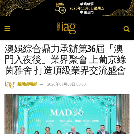
澳娛綜合鼎力承辦第36屆「澳
門入夜後」業界聚會 上葡京綠
茵雅舍 打造頂級業界交流盛會
新聞編輯部
2026年07月09日 09:39