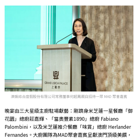
澳娛綜合度假股份有限公司常務董事何超鳳親自招待一眾 MAD 聚會嘉賓
晚宴由三大星級主廚駐場獻藝：剛躋身米芝蓮一星餐廳「御
花園」總廚莊嘉輝、「當奧豐素1890」總廚 Fabiano
Palombini，以及米芝蓮推介餐廳「味賞」總廚 Herlander
Fernandes。大廚團隊為MAD聚會嘉賓呈獻澳門頂級美饌，