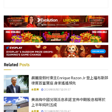
Related
Posts
晨麗度假村東主Enrique Razon Jr 登上福布斯菲
律賓首富寶座 身家遙遙領先
本思齊
2026年08月07日 09:57
美高梅中國兌現派息承諾 宣佈中期股息相等於
上半年純利五成
本思齊
2026年08月07日 09:47