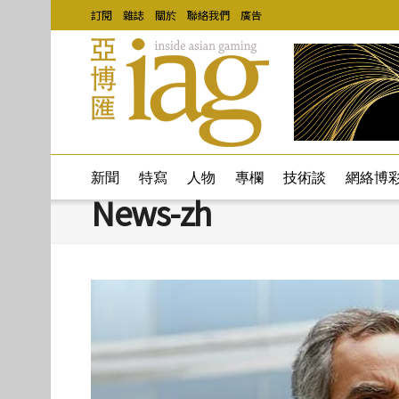
訂閱
雜誌
關於
聯絡我們
廣告
新聞
特寫
人物
專欄
技術談
網絡博
News-zh