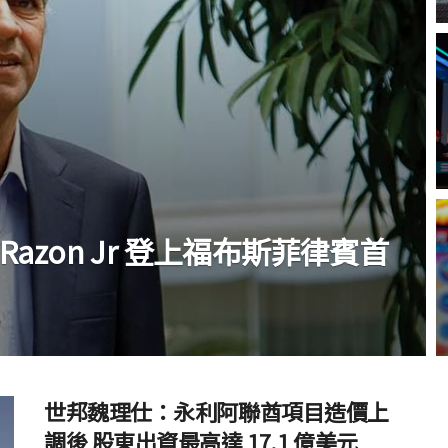
 Razon Jr 登上福布斯菲律賓首
世邦魏理仕：永利阿聯酋項目造價上
調後 股東出資最高達 17.1 億美元