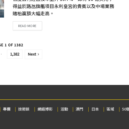
得益於路氹旗艦項目永利皇宮的貴賓以及中場業務
賭枱贏額大幅走高。
DETAILS
READ MORE
E 1 OF 1382
…
1,382
Next
專欄
技術談
網絡博彩
活動
澳門
日本
區域
50