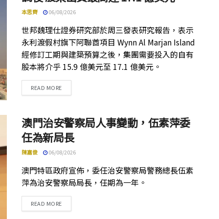
本思齊
06/08/2026
世邦魏理仕證券研究部於周三發表研究報告，表示
永利渡假村旗下阿聯酋項目 Wynn Al Marjan Island
經修訂工期與建築預算之後，集團需要投入的自有
股本將介乎 15.9 億美元至 17.1 億美元。
DETAILS
READ MORE
澳門治安警察局人事變動，伍素萍委
任為新局長
陳嘉俊
06/08/2026
澳門特區政府宣佈，委任治安警察局警務總長伍素
萍為治安警察局局長，任期為一年。
DETAILS
READ MORE