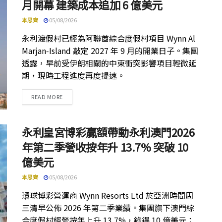
月開幕 建築成本追加 6 億美元
本思齊
05/08/2026
永利渡假村已經為阿聯酋綜合度假村項目 Wynn Al
Marjan‑Island 敲定 2027 年 9 月的開業日子。集團
透露，早前受伊朗相關的中東衝突影響項目輕微延
期，現時工程進度再度提速。
DETAILS
READ MORE
永利皇宮博彩贏額帶動永利澳門2026
年第二季營收按年升 13.7% 突破 10
億美元
本思齊
05/08/2026
環球博彩營運商 Wynn Resorts Ltd 於亞洲時間周
三清早公佈 2026 年第二季業績。集團旗下澳門綜
合度假村經營按年上升 13.7%，錄得 10 億美元；