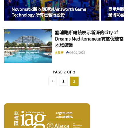
Novomatic將收購澳洲Ainsworth Game
奧地利遊戲
Technology 所有已發行股份
業博彩監
塞浦路斯總統表示新濠的City of
Dreams Mediterranean有望促進當
地旅遊業
本思齊
06/02/2023
PAGE 2 OF 2
1
2