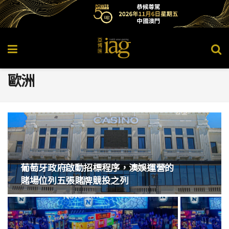
歐洲
葡萄牙政府啟動招標程序，澳娛運營的
賭場位列五張賭牌競投之列