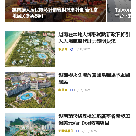
越南擴大居民博彩計劃後 財政部計劃簡化當
Tabco
地居民參與規則
平台，新
越南在本地人博彩試點新政下將引
入入場費取代財力證明要求
本思齊
06/08/2025
越南擬永久開放富國島賭場予本國
居民
本思齊
16/07/2025
越南請求總理批准於廣寧省開發20
億美元Van Don賭場項目
新聞編輯部
02/06/2025