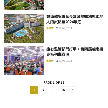
越南確認將延長富國島賭場對本地
人的試點至2024年底
本思齊
27/08/2024
擔心監管部門打擊，第四屆越南撲
克系列賽取消
本思齊
22/05/2024
PAGE 1 OF 16
1
2
…
16