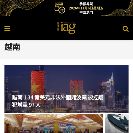
越南
越南 1.34 億美元非法外圍賭波案 被控疑
犯增至 97 人