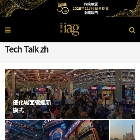
Tech Talk zh
優化場面營運新
模式