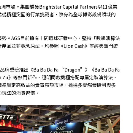
繼獲Brightstar Capital Partners以11億美
式從積極突圍的行業挑戰者，躋身為全球博彩設備領域的
勢。AGS目前擁有十間環球研發中心，堅持「數學演算法
品並非概念原型，均參照《Lion Cash》等經典熱門遊
出《Ba Ba Da Fa “Dragon”》《Ba Ba Da Fa
han Shen Zu》等熱門新作，證明同款機櫃搭配專屬定製演算法，
精準鎖定高收益的貴賓高額市場，透過多變觸發機制與多
動玩法的消費習慣。