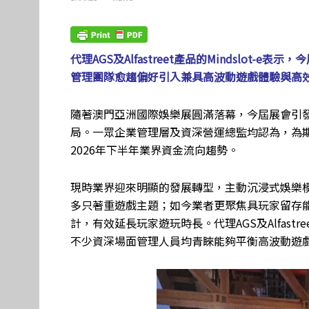
代理AGS及Alfastreet產品的Mindslot
管理團隊愈趨偏好引入兼具高波動遊戲體驗與高
隨著澳門亞洲國際娛樂展圓滿落幕，今屆展會引
局。一眾企業管理層及資深營運總監均認為，為
2026年下半年業界資金流向趨勢。
現時業界迎來明顯的發展轉型，主動沉浸式娛樂
多只著重遊戲主題；如今業者更聚焦具玩家留存
計，有效延長玩家遊玩時長。代理AGS及Alfastre
不少資深場面管理人員均青睞能夠平衡高波動遊