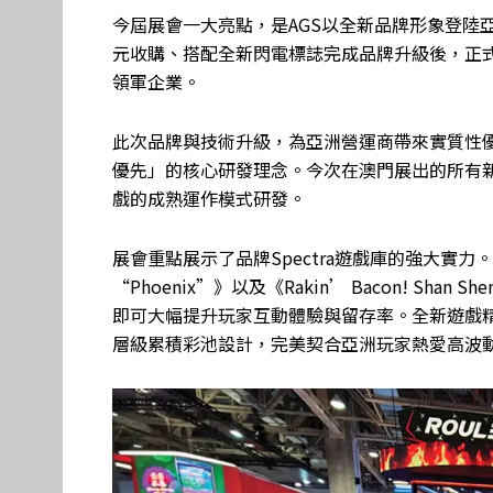
今屆展會一大亮點，是AGS以全新品牌形象登陸亞洲市場。集團
元收購、搭配全新閃電標誌完成品牌升級後，正
領軍企業。
此次品牌與技術升級，為亞洲營運商帶來實質性優
優先」的核心研發理念。今次在澳門展出的所有新產
戲的成熟運作模式研發。
展會重點展示了品牌Spectra遊戲庫的強大實力。品牌重磅推
“Phoenix”》以及《Rakin’ Bacon! S
即可大幅提升玩家互動體驗與留存率。全新遊戲
層級累積彩池設計，完美契合亞洲玩家熱愛高波