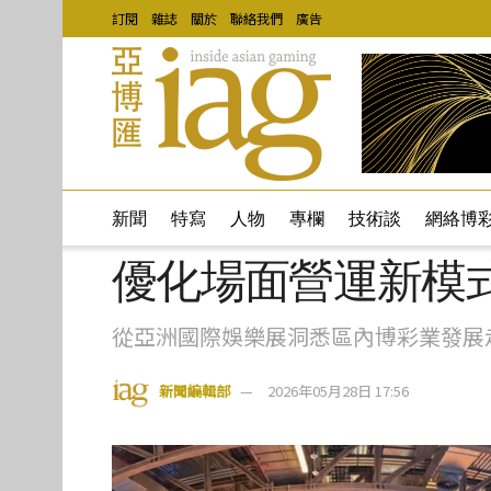
訂閱
雜誌
關於
聯絡我們
廣告
新聞
特寫
人物
專欄
技術談
網絡博
優化場面營運新模
從亞洲國際娛樂展洞悉區內博彩業發展
新聞編輯部
2026年05月28日 17:56