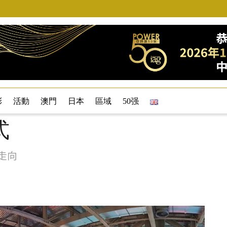
彩
活動
澳門
日本
區域
50强
式
走向