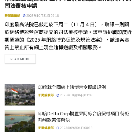
司法覆核申請
新聞編輯部
2025年10月31日 09:18
印度最高法院已敲定於下周二（11 月 4 日），聆訊一則關
於網絡博彩營運商提交的司法覆核申請。該申請挑戰印度近
期通過的《2025 年網絡博彩促進及規管法案》，該法案實
質上禁止所有網上現金賭博遊戲及相關服務。
DETAILS
READ MORE
印度就全國線上賭博禁令擬議規例
新聞編輯部
2025年10月06日 03:09
印度Delta Corp擱置果阿綜合度假村項目 待鉅
額稅款索償解決
新聞編輯部
2025年09月04日 08:19