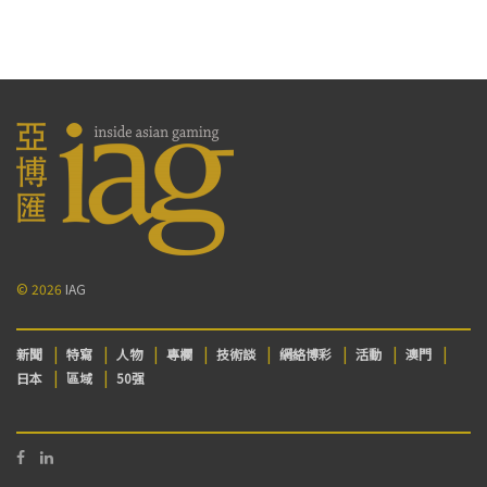
© 2026
IAG
新聞
特寫
人物
專欄
技術談
網絡博彩
活動
澳門
日本
區域
50强