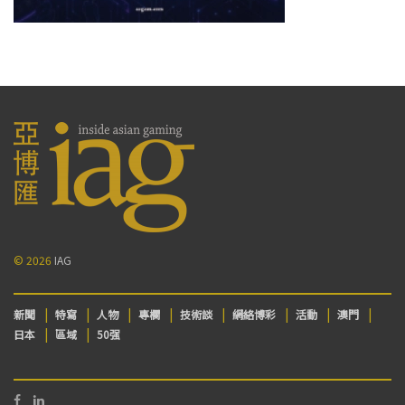
© 2026
IAG
新聞
特寫
人物
專欄
技術談
網絡博彩
活動
澳門
日本
區域
50强