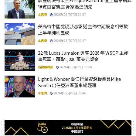
晨麗度假村東主Enrique Razon Jr 登上福布斯菲
律賓首富寶座 身家遙遙領先
本思齊
2026年08月07日 09:57
美高梅中國兌現派息承諾 宣佈中期股息相等於
上半年純利五成
本思齊
2026年08月07日 09:47
22 歲 Lucas Jumalon 勇奪 2026 年 WSOP 主賽
事冠軍，贏取1,000 萬美元獎金
新聞編輯部
2026年08月07日 09:30
Light & Wonder 委任行業資深從業員Mike
Smith 出任亞洲區董事總經理
本思齊
2026年08月06日 09:46