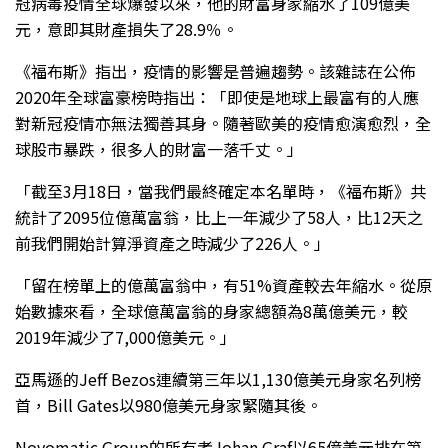
冠病毒疫情全球爆發以來，他的財富身家縮水了109億美
元，意即其財產損失了28.9％。
《福布斯》指出，疫情的影響是普遍趨勢。該雜誌在公佈
2020年全球富豪榜時指出：「即使是地球上最富有的人應
對新冠疫情亦無法獨善其身。隨著歐美的疫情愈演愈烈，全
球股市暴跌，很多人的財富一落千丈。」
「截至3月18日，當我們最終確定本名單時，《福布斯》共
統計了2095位億萬富翁，比上一年減少了58人，比12天之
前我們開始計算淨資產之時減少了226人。」
「留在榜單上的億萬富翁中，有51%資產較去年縮水。從原
始數據來看，全球億萬富翁的身家總額為8萬億美元，較
2019年減少了7,000億美元。」
亞馬遜的Jeff Bezos連續第三年以1,130億美元身家名列榜
首，Bill Gates以980億美元身家緊隨其後。
Novomatic Group的所有者Johan Graf以65億美元排在第