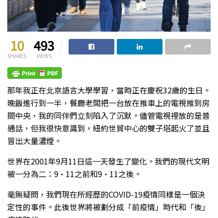
10
493
SHARES
VIEWS
那年我正在北京語言大學學習，當時正在慶祝32歲的生日。
晚飯進行到一半，餐廳老闆把一台放在推車上的電視推到房
間中央，我的同伴們立刻陷入了沉默。儘管電視裡放的是普
通話，但我很快意識到，紐約世貿中心的雙子塔起火了並且
冒出大量濃煙。
世界在2001年9月11日這一天發生了變化。我們的現代文明
被一分為二：9·11之前和9·11之後。
毫無疑問，我們現在所經歷的COVID-19疫情同樣是一個決
定性的事件。此後世界將被劃分成「前疫情」時代和「後」