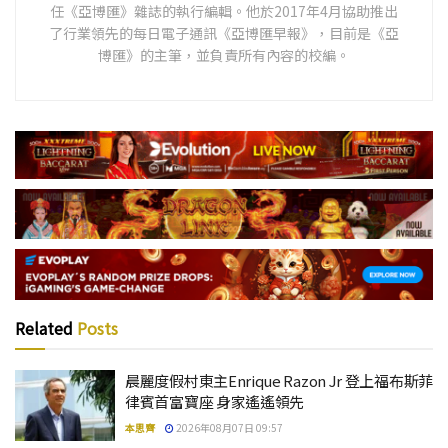
任《亞博匯》雜誌的執行編輯。他於2017年4月協助推出
了行業領先的每日電子通訊《亞博匯早報》，目前是《亞
博匯》的主筆，並負責所有內容的校編。
Related
Posts
晨麗度假村東主Enrique Razon Jr 登上福布斯菲
律賓首富寶座 身家遙遙領先
本思齊
2026年08月07日 09:57