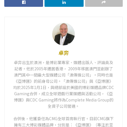
卓弈
卓弈出生於澳洲，是博彩業專家、媒體出版人、評論員及
記者。他於2005年遷居香港， 2009年移居澳門並創辦了
澳門其中一間最大型媒體公司「澳傳媒公司」。同時也是
《亞博匯》的前身母公司。「澳傳媒公司」與《亞博匯》
均於2025年1月1日，與總部設於美國的博彩媒體品牌CDC
Gaming合併，成立全球遊戲行業媒體與活動公司，《亞
博匯》與CDC Gaming將作為Complete Media Group的
全資子公司營運。
合併後，他獲委任為CMG全球首席執行官。目前CMG旗下
擁有三大博彩媒體品牌，分別是：《亞博匯》（專注於亚