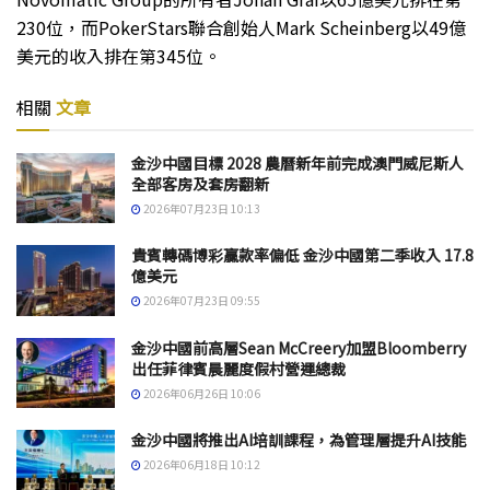
230位，而PokerStars聯合創始人Mark Scheinberg以49億
美元的收入排在第345位。
相關
文章
金沙中國目標 2028 農曆新年前完成澳門威尼斯人
全部客房及套房翻新
2026年07月23日 10:13
貴賓轉碼博彩贏款率偏低 金沙中國第二季收入 17.8
億美元
2026年07月23日 09:55
金沙中國前高層Sean McCreery加盟Bloomberry
出任菲律賓晨麗度假村營運總裁
2026年06月26日 10:06
金沙中國將推出AI培訓課程，為管理層提升AI技能
2026年06月18日 10:12