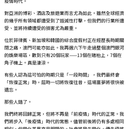
疫情時代。
對亞洲的博彩、酒店及旅遊業而言尤為如此。雖然全球經濟
的幾乎所有領域都遭受到了毀滅性打擊，但我們的行業所遭
受、並將持續遭受的損害尤為嚴重。
位於菲律賓、新加坡和韓國的綜合度假村正在經歷長時期關
閉之痛，澳門可能亦如此。我再週六下午走過整個澳門銀河
的娛樂場區，數到只有20個玩家——13個在賭枱上，7個在
角子機上。真是淒涼。
有些人認為這可怕的時期只是「一段時間」，我們最終會
「恢復正常」時，屆時一切將恢復往昔，這場噩夢將很快被
遺忘。
那些人錯了。
我們終將回歸正常，但將不再是「前疫情」時代的正常。我
們將步入「後疫情」時代的常態。儘管前後將仍有多處相同
相似，但變化差異亦是明顯的。社會將發生變化。優先級將