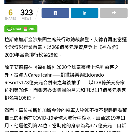
6
323
SHARES
VIEWS
拉斯維加斯金沙集團主席兼行政總裁蕭登·艾德森再度當選
全球博彩行業首富，以268億美元淨資產登上《福布斯》
2020年富豪排行榜第28位。
除了艾德森在《福布斯》2020全球富豪榜上名列前茅之
外，投資人Cares Icahn——凱撒娛樂與Eldorado
Resorts178億美元合併案之幕後推手——以138億美元身家
位列第78名，而銀河娛樂集團的呂志和則以117億美元身家
排名第106位。
然而，這位拉斯維加斯金沙的領軍人物卻不得不眼睜睜看著
自己的財務在COVID-19全球大流行中縮水。直至2019年11
月，他還位列第24位，當時他的身家為為377億美元。自新