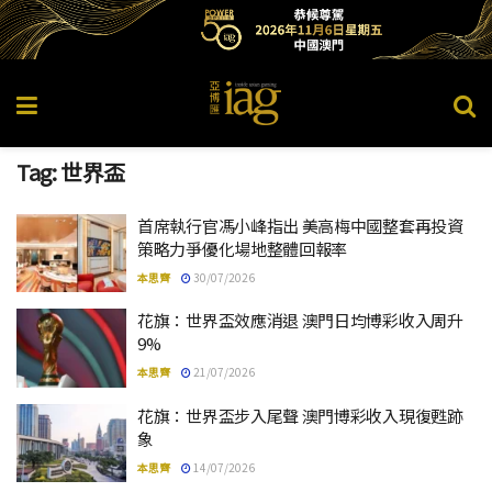
Tag:
世界盃
首席執行官馮小峰指出 美高梅中國整套再投資
策略力爭優化場地整體回報率
本思齊
30/07/2026
花旗：世界盃效應消退 澳門日均博彩收入周升
9%
本思齊
21/07/2026
花旗：世界盃步入尾聲 澳門博彩收入現復甦跡
象
本思齊
14/07/2026