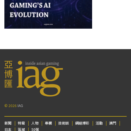
© 2026
IAG
新聞
特寫
人物
專欄
技術談
網絡博彩
活動
澳門
日本
區域
50强