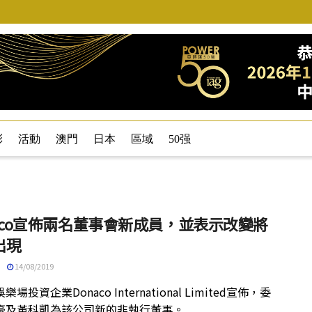
彩
活動
澳門
日本
區域
50强
naco宣佈兩名董事會新成員，並表示改變將
出現
14/08/2019
場投資企業Donaco International Limited宣佈，委
豪及黃科凱為該公司新的非執行董事。