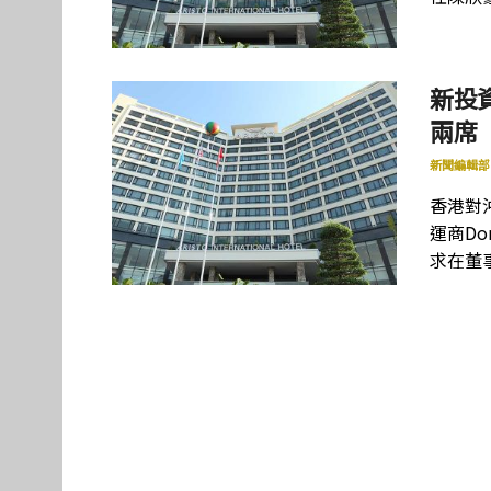
新投
兩席
新聞編輯部
香港對
運商Don
求在董