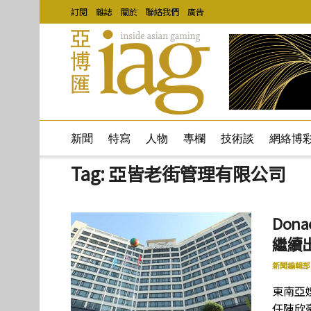
訂閱
雜誌
關於
聯絡我們
廣告
新聞
特寫
人物
專欄
技術談
網絡博
Tag:
亞皆老街管理有限公司
Do
繼續
新聞編輯部
東南亞娛樂
任陳欣