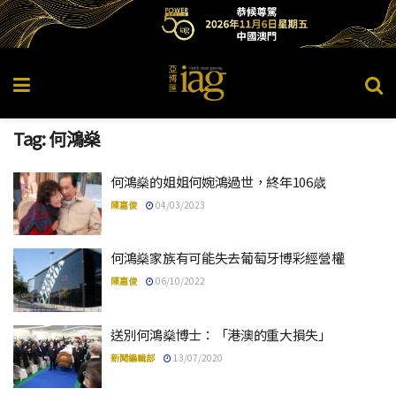
Tag:
何鴻燊
何鴻燊的姐姐何婉鴻過世，終年106歳
陳嘉俊
04/03/2023
何鴻燊家族有可能失去葡萄牙博彩經營權
陳嘉俊
06/10/2022
送別何鴻燊博士：「港澳的重大損失」
新聞編輯部
13/07/2020