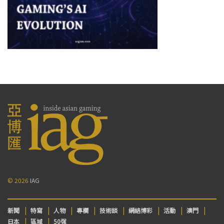
© 2026
IAG
新聞
特寫
人物
專欄
技術談
網絡博彩
活動
澳門
日本
區域
50强