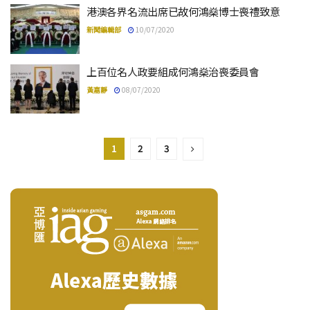
港澳各界名流出席已故何鴻燊博士喪禮致意
新聞編輯部
10/07/2020
上百位名人政要組成何鴻燊治喪委員會
黃嘉靜
08/07/2020
1
2
3