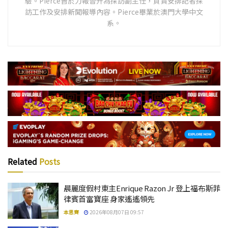
驗。Pierce曾於力報晉升為採訪副主任，負責安排記者採
訪工作及安排新聞報導內容。Pierce畢業於澳門大學中文
系。
Related
Posts
晨麗度假村東主Enrique Razon Jr 登上福布斯菲
律賓首富寶座 身家遙遙領先
本思齊
2026年08月07日 09:57