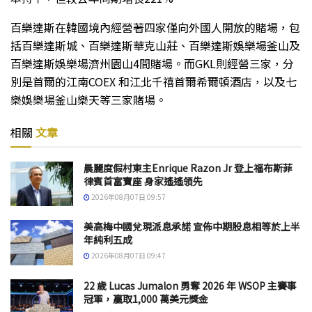
百樂達斯在韓國境內經營著四家僅向外國人開放的賭場，包
括百樂達斯城、百樂達斯華克山莊、百樂達斯娛樂場釜山及
百樂達斯娛樂場濟州園山4間賭場。而GKL則經營三家，分
別是首爾的江南COEX 和江北千禧首爾希爾頓酒店，以及七
樂娛樂場釜山樂天等三家賭場。
相關
文章
晨麗度假村東主Enrique Razon Jr 登上福布斯菲
律賓首富寶座 身家遙遙領先
2026年08月07日 09:57
美高梅中國兌現派息承諾 宣佈中期股息相等於上半
年純利五成
2026年08月07日 09:47
22 歲 Lucas Jumalon 勇奪 2026 年 WSOP 主賽事
冠軍，贏取1,000 萬美元獎金