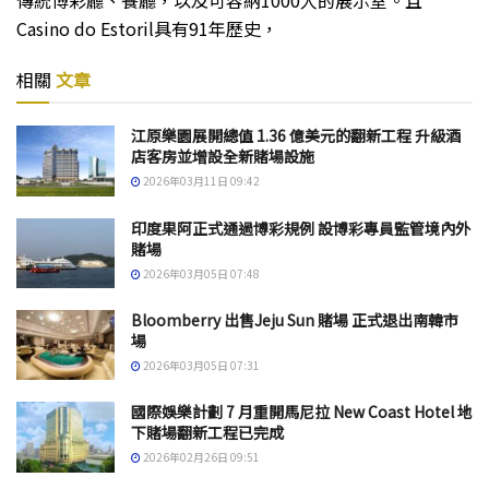
傳統博彩廳、餐廳，以及可容納1000人的展示室。且
Casino do Estoril具有91年歷史，
相關
文章
江原樂園展開總值 1.36 億美元的翻新工程 升級酒
店客房並增設全新賭場設施
2026年03月11日 09:42
印度果阿正式通過博彩規例 設博彩專員監管境內外
賭場
2026年03月05日 07:48
Bloomberry 出售Jeju Sun 賭場 正式退出南韓市
場
2026年03月05日 07:31
國際娛樂計劃 7 月重開馬尼拉 New Coast Hotel 地
下賭場翻新工程已完成
2026年02月26日 09:51