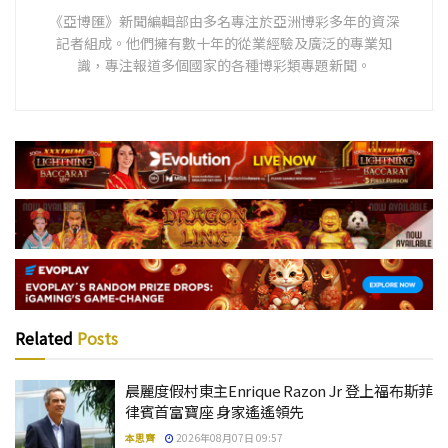
《亞博匯》新聞編輯部由多名專注於亞洲博彩多年的資深
記者組成。他們擁有數十年的從業經驗及廣泛的專業知
識，專注報道多個國家的各種博彩類專題新聞。
Related
Posts
晨麗度假村東主Enrique Razon Jr 登上福布斯菲
律賓首富寶座 身家遙遙領先
本思齊
2026年08月07日 09:57