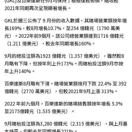
(GKL)及百樂達斯在9月均保持了積極復甦勢頭，賭收較
2021年同期再次呈現顯著增長。
GKL於週三公佈了 9 月份的收入數據，其賭場營業額按年增
長169%，較8月增長10.7%，至254 億韓元（1790 萬美
元）。2022年前9個月，該公司總營業額達到1716 億韓元
（1.211 億美元），較去年同期增長160%。
9月的總投注額為1923 億韓元（1.357 億美元），雖然較8
月略有下降，但按年則上升173%。而賭枱投注額9月亦按
年上升140%。
百樂達斯8月略有下滑。賭場營業額按月下跌 22.4% 至 392
億韓元（2770 萬美元），但較2021年9月上漲 313%。
2022 年前九個月，百樂達斯的賭場銷售額按年增長 5.3%
至2175億韓元（1.535 億美元）。
9月賭枱投注額為3,280 億韓元（2.315 億美元），與上月基
本持平，但較去年同期增長221%。