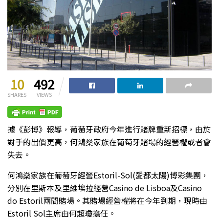
10
492
SHARES
VIEWS
據《彭博》報導，葡萄牙政府今年進行賭牌重新招標，由於
對手的出價更高，何鴻燊家族在葡萄牙賭場的經營權或者會
失去。
何鴻燊家族在葡萄牙經營Estoril-Sol(愛都太陽)博彩集團，
分別在里斯本及里維埃拉經營Casino de Lisboa及Casino
do Estoril兩間賭場。其賭場經營權將在今年到期，現時由
Estoril Sol主席由何超瓊擔任。