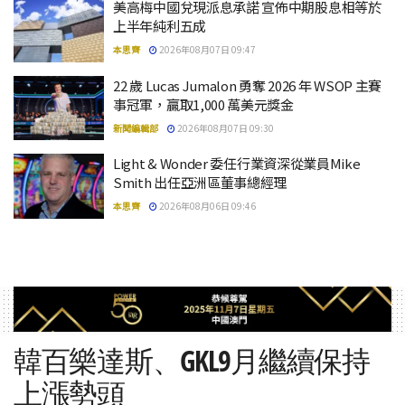
美高梅中國兌現派息承諾 宣佈中期股息相等於
上半年純利五成
本思齊
2026年08月07日 09:47
22 歲 Lucas Jumalon 勇奪 2026 年 WSOP 主賽
事冠軍，贏取1,000 萬美元獎金
新聞編輯部
2026年08月07日 09:30
Light & Wonder 委任行業資深從業員Mike
Smith 出任亞洲區董事總經理
本思齊
2026年08月06日 09:46
韓百樂達斯、GKL9月繼續保持
上漲勢頭