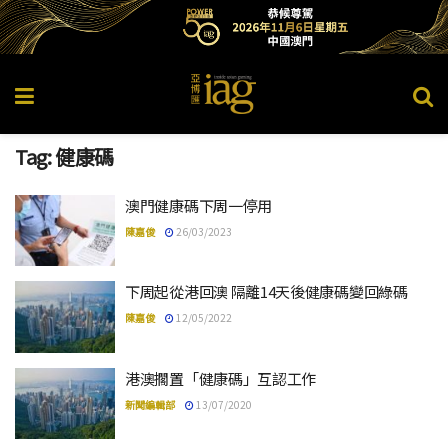
Tag:
健康碼
澳門健康碼下周一停用
陳嘉俊
26/03/2023
下周起從港回澳 隔離14天後健康碼變回綠碼
陳嘉俊
12/05/2022
港澳擱置「健康碼」互認工作
新聞編輯部
13/07/2020