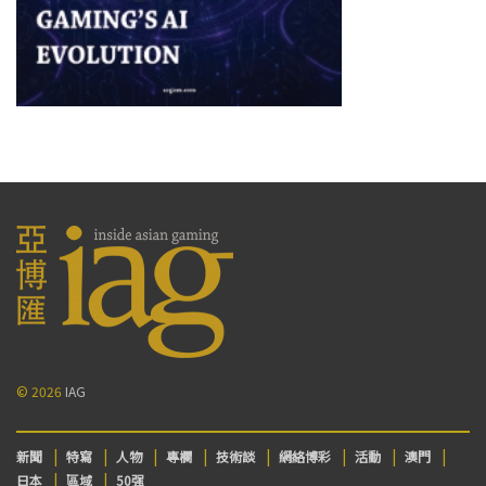
© 2026
IAG
新聞
特寫
人物
專欄
技術談
網絡博彩
活動
澳門
日本
區域
50强