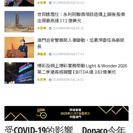
本思齊
2026年08月06日 09:46
世邦魏理仕：永利阿聯酋項目造價上調後 股東
出資最高達 17.1 億美元
本思齊
2026年08月06日 09:35
澳門治安警察局人事變動，伍素萍委任為新局
長
陳嘉俊
2026年08月06日 07:43
博彩及網上博彩業務帶動 Light & Wonder 2026
第二季增長經調整 EBITDA 達 3.83 億美元
本思齊
2026年08月05日 10:01
受COVID-19的影響，Donaco今年