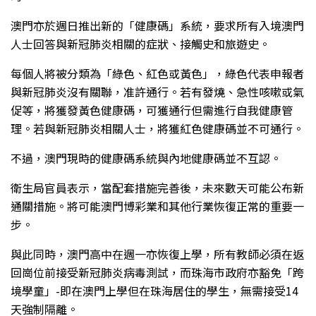
澳門亦於週日推出新的「健康碼」系統，要求所有入境澳門
人士回答與新冠肺炎相關的症狀、接觸史和旅遊史。
每個人將被分類為「綠色、紅色或黃色」，綠色代表申報者
與新冠肺炎沒有關聯，准許通行。若有發燒、急性咳嗽或氣
促等，將獲發黃色健康碼，可獲通行但需進行自我健康管
理。若與新冠肺炎相關人士，將獲紅色健康碼並不可通行。
不過，澳門現時的健康碼系統與內地健康碼並不互認。
衛生局官員表示，當配套措施完善後，未來數天可能公布新
通關措施。將可能澳門博彩業和其他行業恢復正常的重要一
步。
與此同時，澳門高中在週一亦恢復上學，所有教師必須在返
回崗位前接受新冠肺炎病毒測試，而珠海市政府亦豁免「跨
境學童」-即在澳門上學但在珠海居住的學生，無需接受14
天強制隔離。