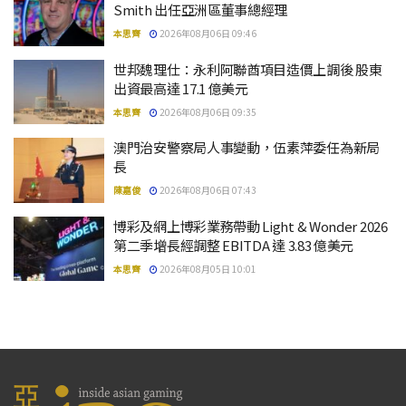
Smith 出任亞洲區董事總經理
本思齊
2026年08月06日 09:46
世邦魏理仕：永利阿聯酋項目造價上調後 股東
出資最高達 17.1 億美元
本思齊
2026年08月06日 09:35
澳門治安警察局人事變動，伍素萍委任為新局
長
陳嘉俊
2026年08月06日 07:43
博彩及網上博彩業務帶動 Light & Wonder 2026
第二季增長經調整 EBITDA 達 3.83 億美元
本思齊
2026年08月05日 10:01