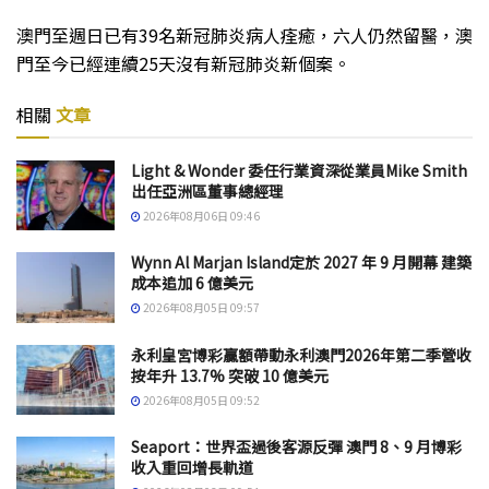
澳門至週日已有39名新冠肺炎病人痊癒，六人仍然留醫，澳
門至今已經連續25天沒有新冠肺炎新個案。
相關
文章
Light & Wonder 委任行業資深從業員Mike Smith
出任亞洲區董事總經理
2026年08月06日 09:46
Wynn Al Marjan Island定於 2027 年 9 月開幕 建築
成本追加 6 億美元
2026年08月05日 09:57
永利皇宮博彩贏額帶動永利澳門2026年第二季營收
按年升 13.7% 突破 10 億美元
2026年08月05日 09:52
Seaport：世界盃過後客源反彈 澳門 8、9 月博彩
收入重回增長軌道