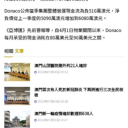
Donaco公佈當季集團整體營運現金流為負510萬澳元，淨
負債從上一季度的5090萬澳元增加到6080萬澳元。
《亞博匯》先前曾報導，自4月1日物業關閉以來，Donaco
每月承受的現金消耗在80萬美元至90萬美元之間。
相關
文章
澳門山頂醫院連外判21人確診
2022年07月04日 19:52
澳門首次有人死於新冠肺炎 下周將進行三次全民核
檢
2022年07月03日 18:28
澳門新一輪疫情確診數達到638人
2022年07月01日 10:47