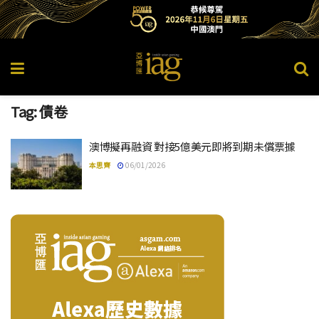
Tag:
債卷
澳博擬再融資 對接5億美元即將到期未償票據
本思齊
06/01/2026