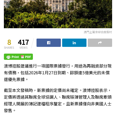
澳門上葡京綜合度假村
8
417
SHARES
VIEWS
澳博控股建議進行一項國際票據發行，用途為再融資部分現
有債務，包括2026年1月27日到期、餘額達5億美元的未償
還優先票據。
截至本文發稿時，新票據的定價尚未確定。澳博控股表示，
定價將透過其聯席全球協調人、聯席賬簿管理人及聯席牽頭
經理人開展的簿記建檔程序釐定，且新票據僅向非美國人士
發售。