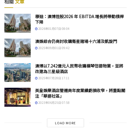
相關
文章
穆迪：澳博控股2026 年 EBITDA 增長將帶動槓桿
下降
2026年01月07日 08:04
澳娛綜合仍商討收購衛星賭場十六浦及凱旋門
2025年09月01日 09:42
澳博以7.242億元人民幣收購橫琴信德物業，並將
改建為三星級酒店
2025年07月28日 17:11
英皇娛樂酒店營運商年度業績虧損收窄，將重點關
注「華語社區」
2023年06月25日 07:58
LOAD MORE