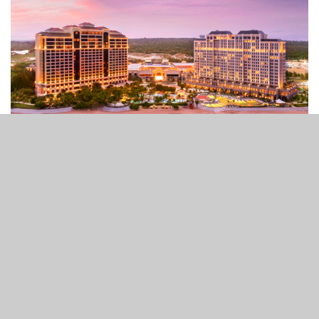
The Grand Ho Tram
4
178
SHARES
VIEWS
越南 The Grand Ho Tram 於本周一正式向本地居民開放娛
樂場區域，並迎來首批本地賭場顧客。
該娛樂場於中午時分開始接待本地客人，距離
Ho Tram獲中