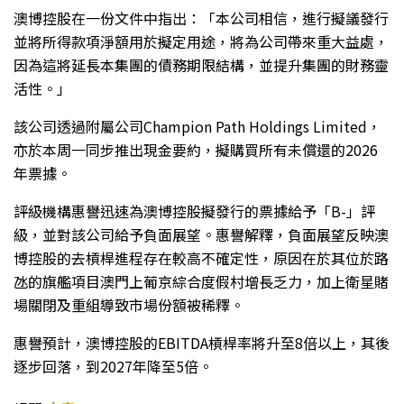
澳博控股在一份文件中指出：「本公司相信，進行擬議發行
並將所得款項淨額用於擬定用途，將為公司帶來重大益處，
因為這將延長本集團的債務期限結構，並提升集團的財務靈
活性。」
該公司透過附屬公司Champion Path Holdings Limited，
亦於本周一同步推出現金要約，擬購買所有未償還的2026
年票據。
評級機構惠譽迅速為澳博控股擬發行的票據給予「B-」評
級，並對該公司給予負面展望。惠譽解釋，負面展望反映澳
博控股的去槓桿進程存在較高不確定性，原因在於其位於路
氹的旗艦項目澳門上葡京綜合度假村增長乏力，加上衛星賭
場關閉及重組導致市場份額被稀釋。
惠譽預計，澳博控股的EBITDA槓桿率將升至8倍以上，其後
逐步回落，到2027年降至5倍。