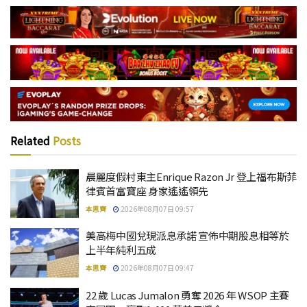
Related
Posts
晨麗度假村東主Enrique Razon Jr 登上福布斯菲
律賓首富寶座 身家遙遙領先
本思齊
2026年08月07日 09:57
美高梅中國兌現派息承諾 宣佈中期股息相等於
上半年純利五成
本思齊
2026年08月07日 09:47
22 歲 Lucas Jumalon 勇奪 2026 年 WSOP 主賽