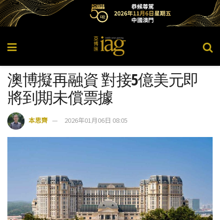
澳博擬再融資 對接5億美元即
將到期未償票據
本思齊
2026年01月06日 08:05