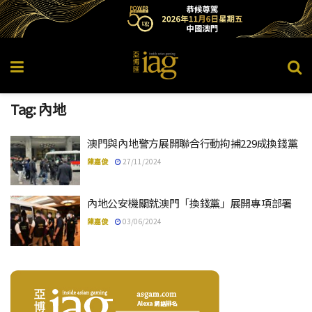
Tag:
內地
澳門與內地警方展開聯合行動拘捕229成換錢黨
陳嘉俊
27/11/2024
內地公安機關就澳門「換錢黨」展開專項部署
陳嘉俊
03/06/2024