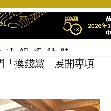
彩
活動
澳門
日本
區域
50强
門「換錢黨」展開專項