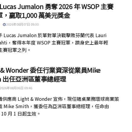
 Lucas Jumalon 勇奪 2026 年 WSOP 主賽
，贏取1,000 萬美元獎金
2026年08月07日 09:30
 Lucas Jumalon 於單對單決戰擊敗芬蘭代表 Lauri
kilahti，奪得本年度 WSOP 主賽冠軍，躋身史上最年輕
 主賽冠軍之列。
ht & Wonder 委任行業資深從業員Mike
th 出任亞洲區董事總經理
2026年08月06日 09:46
供應商 Light & Wonder 宣佈，現任賭桌業務環球商業策
 Mike Smith，獲委任為亞洲區董事總經理，任命由
年 10 月 1 日起生效。