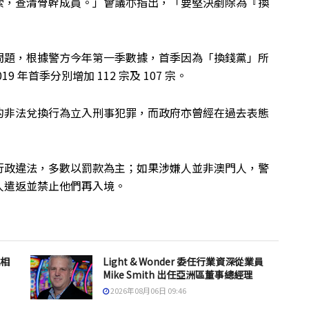
索，查清骨幹成員。」會議亦指出，「要堅決剷除為『換
」
問題，根據警方今年第一季數據，首季因為「換錢黨」所
9 年首季分別增加 112 宗及 107 宗。
的非法兌換行為立入刑事犯罪，而政府亦曾經在過去表態
行政違法，多數以罰款為主；如果涉嫌人並非澳門人，警
人遣返並禁止他們再入境。
息相
Light & Wonder 委任行業資深從業員
Mike Smith 出任亞洲區董事總經理
2026年08月06日 09:46