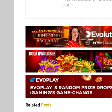
文系。
Related
Posts