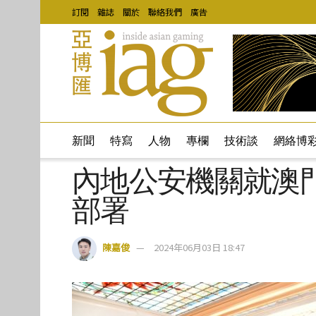
訂閱
雜誌
關於
聯絡我們
廣告
新聞
特寫
人物
專欄
技術談
網絡博
內地公安機關就澳
部署
陳嘉俊
2024年06月03日 18:47