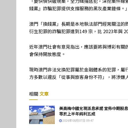
「要快偵快破現案，全力緝捕逃犯，深挖案件線
錢黨』詐騙犯罪提供支撐服務的黑灰產業鏈條。
澳門「換錢黨」長期是本地執法部門經常關注的
衍生犯罪的詐騙犯罪達到149 宗，比 2023年與 201
近年澳門社會有意見指出，應該要將與博彩有關
會保持開放態度。
現時澳門非法兌換犯罪屬於金融體系的犯罪，屬
方多數以違反「從事與旅客身份不符」，將涉嫌
相關
文章
美高梅中國兌現派息承諾 宣佈中期股
等於上半年純利五成
2026年08月07日 09:47