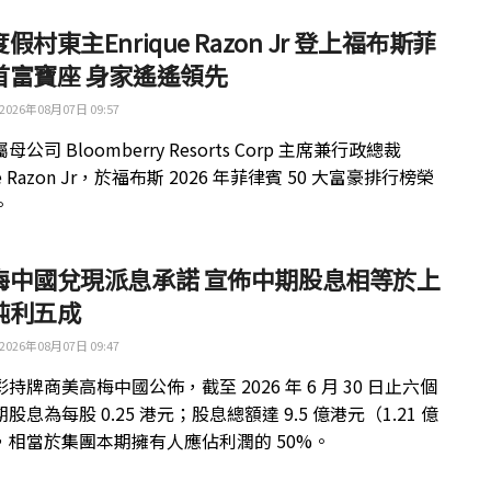
假村東主Enrique Razon Jr 登上福布斯菲
首富寶座 身家遙遙領先
2026年08月07日 09:57
公司 Bloomberry Resorts Corp 主席兼行政總裁
ue Razon Jr，於福布斯 2026 年菲律賓 50 大富豪排行榜榮
。
梅中國兌現派息承諾 宣佈中期股息相等於上
純利五成
2026年08月07日 09:47
持牌商美高梅中國公佈，截至 2026 年 6 月 30 日止六個
股息為每股 0.25 港元；股息總額達 9.5 億港元（1.21 億
，相當於集團本期擁有人應佔利潤的 50%。