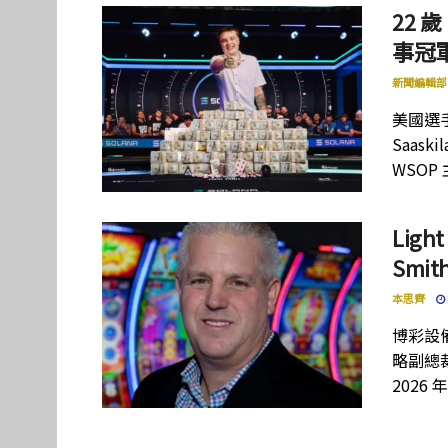
22 歲
事冠軍
新聞編輯部
美國選手
Saas
WSOP
Lig
Smi
本思齊
博彩設備
略副總裁
2026 