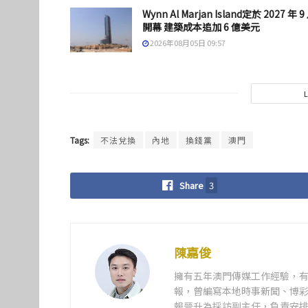
Wynn Al Marjan Island定於 2027 年 9
開幕 建築成本追加 6 億美元
2026年08月05日 09:57
Tags:
不法兌換
內地
換錢黨
澳門
Share
3
陳嘉俊
擁有五年澳門傳媒工作經驗，有
報，曾編寫本地時事新聞、博彩
報晉升為採訪副主任，負責安排