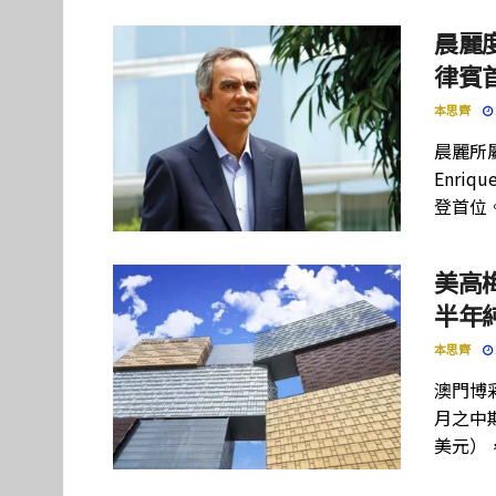
晨麗度
律賓
本思齊
晨麗所屬母
Enriq
登首位
美高
半年
本思齊
澳門博彩
月之中期
美元）