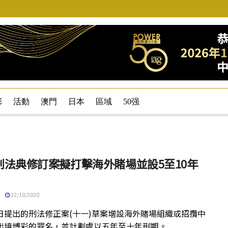
彩
活動
澳門
日本
區域
50强
刑法典修訂案擬打擊海外賭場並設5至10年
22/10/2020
日提出的刑法修正案(十一)草案增設海外賭場組織或招攬中
出境博彩的罪名，並計劃處以五年至十年刑期。