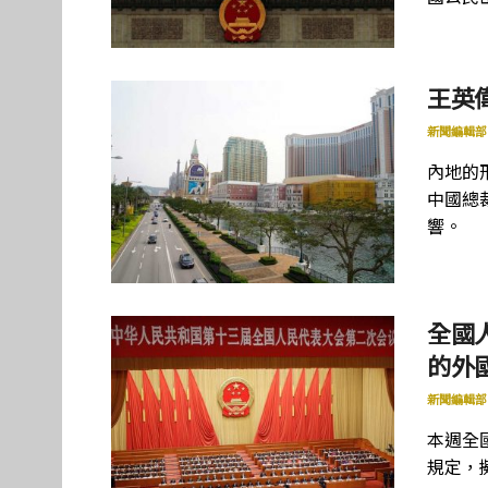
王英
新聞編輯部
內地的
中國總
響。
全國
的外
新聞編輯部
本週全
規定，