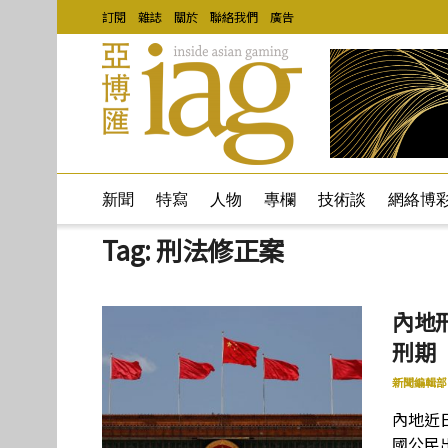
訂閱
雜誌
關於
聯絡我們
廣告
新聞
特寫
人物
專欄
技術談
網絡博
Tag:
刑法修正案
內地
刑期
新聞編輯部
內地近
國公民