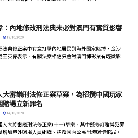
偉︰內地修改刑法典未必對澳門有實質影響
19/10/2020
形法典修正案中有意打擊內地居民到海外國家賭搏，金沙
裁王英偉表示，有關法案相信只會對澳門博彩業有輕微影
人大審議刑法修正案草案，為招攬中國玩家
國賭場立新罪名
14/10/2020
國人大將審議刑法修正案(十一)草案，其中擬修訂賭博犯罪
擬增加境外賭場人員組織、招攬國內公民出境賭博犯罪。