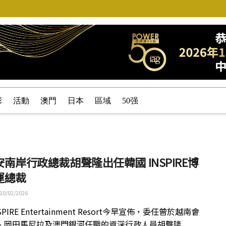
彩
活動
澳門
日本
區域
50强
南岸行政總裁胡聲隆出任韓國 INSPIRE博
運總裁
10/02/2026
PIRE Entertainment Resort今早宣佈，委任曾於越南會
、岡田馬尼拉及澳門銀河任職的資深行政人員胡聲隆