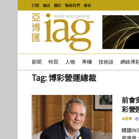
訂閱
雜誌
關於
聯絡我們
廣告
新聞
特寫
人物
專欄
技術談
網絡博
Tag:
博彩營運總裁
前會安
彩營
本思齊
韓國INS
安南岸