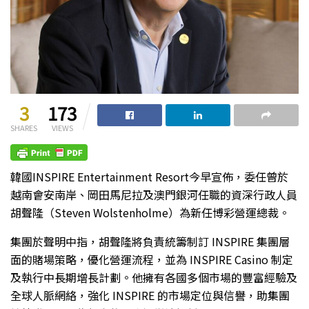
3
173
SHARES
VIEWS
韓國INSPIRE Entertainment Resort今早宣佈，委任曾於
越南會安南岸、岡田馬尼拉及澳門銀河任職的資深行政人員
胡聲隆（Steven Wolstenholme）為新任博彩營運總裁。
集團於聲明中指，胡聲隆將負責統籌制訂 INSPIRE 集團層
面的賭場策略，優化營運流程，並為 INSPIRE Casino 制定
及執行中長期增長計劃。他擁有各國多個市場的豐富經驗及
全球人脈網絡，強化 INSPIRE 的市場定位與信譽，助集團