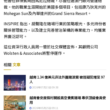
他曾任菲律賓岡田馬尼拉總裁，亦擔任過澳門銀河營運總
裁。他的職業生涯開始於美國多個項目，包括康乃狄克州的
Mohegan Sun及內華達州的Grand Sierra Resort。
INSPIRE 指出，胡聲隆在賭場行業的策略眼光、多元持份者
關係管理能力，以及建立完善管治架構的專業能力，均獲業
界廣泛認可。
這位資深行政人員周一曾於社交媒體宣佈，其顧問公司
Wolsten & Associates將暫停運作。
相關
文章
越南 1.34 億美元非法外圍賭波案 被控疑犯增至 97
人
2026年07月15日 09:38
越南會安度假村開設高空貴賓賭場 專供頂級會員使
用
2026年05月25日 09:11