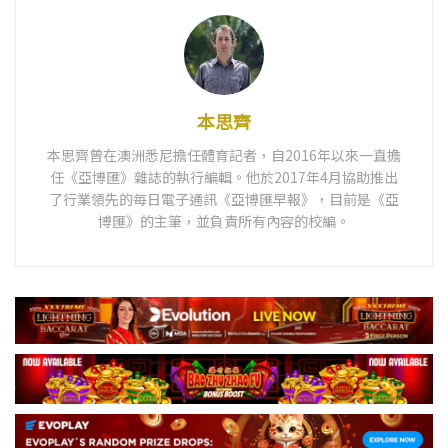
本思齊
本思齊曾在澳洲悉尼擔任體育記者，自2016年以來一直擔
任《亞博匯》雜誌的執行編輯。他於2017年4月協助推出
了行業領先的每日電子通訊《亞博匯早報》，目前是《亞
博匯》的主筆，並負責所有內容的校編。