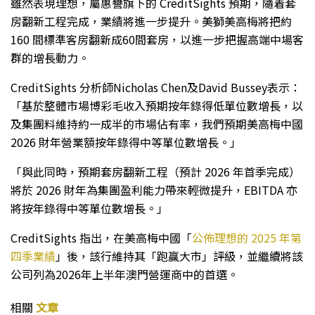
雖然表現理想，屬惠譽旗下的 CreditSights 預期，隨着套
房翻新工程完成，業績將進一步提升。美獅美高梅將把約
160 間標準客房翻新成60間套房，以進一步把握高端中場客
群的增長動力。
CreditSights 分析師Nicholas Chen及David Bussey表示：
「基於整體市場博彩毛收入預期按年錄得低單位數增長，以
及集團料維持約一成半的市場佔有率，我們預期美高梅中國
2026 財年營業額按年錄得中等單位數增長。」
「與此同時，預期套房翻新工程（預計 2026 年首季完成）
將於 2026 財年為集團盈利能力帶來輕微提升，EBITDA 亦
將按年錄得中等單位數增長。」
CreditSights 指出，在美高梅中國「
公佈理想的 2025 年第
四季業績
」後，該行維持其「跑贏大市」評級，並繼續將該
公司列為2026年上半年澳門營運商中的首選。
相關
文章