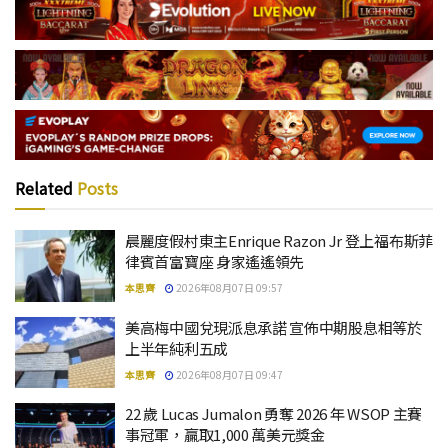
Related
Posts
晨麗度假村東主Enrique Razon Jr 登上福布斯菲
律賓首富寶座 身家遙遙領先
本思齊
2026年08月07日 09:57
美高梅中國兌現派息承諾 宣佈中期股息相等於
上半年純利五成
本思齊
2026年08月07日 09:47
22 歲 Lucas Jumalon 勇奪 2026 年 WSOP 主賽
事冠軍，贏取1,000 萬美元獎金