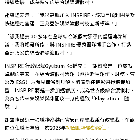
持續發展，成為領先的綜合娛樂渡假村。
胡聲隆表示：「我很高興加入 INSPIRE，該項目順利開業及
快速穩定營運，正為亞洲娛樂渡假村樹立新標準。」
「憑我過去 30 多年在全球綜合渡假村累積的營運專業知
識，我將竭盡所能，與 INSPIRE 優秀團隊攜手合作，打造
亞洲頂尖的綜合賭場渡假村。」
INSPIRE 行政總裁Gyubum Ko補充：「胡聲隆是一位成就
卓越的專家，在綜合渡假村營運（包括賭場運作、財務、管
治及 ESG）方面具備深刻見解。隨着新任博彩營運總裁加
盟，INSPIRE 將進一步加速發展，成為世界級綜合渡假村，
為賓客帶來集娛樂與休閒於一身的極致『Playcation』體
驗。」
胡聲隆最近一項職務為越南會安南岸總裁兼行政總裁，在該
崗位任職七年後，於2025年
初因股權變動離任
。