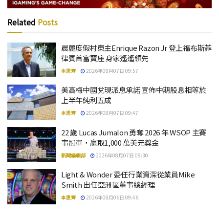
Related
Posts
晨麗度假村東主Enrique Razon Jr 登上福布斯菲
律賓首富寶座 身家遙遙領先
本思齊
2026年08月07日 09:57
美高梅中國兌現派息承諾 宣佈中期股息相等於
上半年純利五成
本思齊
2026年08月07日 09:47
22 歲 Lucas Jumalon 勇奪 2026 年 WSOP 主賽
事冠軍，贏取1,000 萬美元獎金
新聞編輯部
2026年08月07日 09:30
Light & Wonder 委任行業資深從業員Mike
Smith 出任亞洲區董事總經理
本思齊
2026年08月06日 09:46