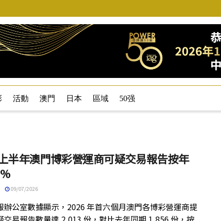
彩
活動
澳門
日本
區域
50强
26 上半年澳門博彩營運商可疑交易報告按年
7%
09/07/2026
報辦公室數據顯示，2026 年首六個月澳門各博彩營運商提
交易報告數量達 2,013 份，對比去年同期 1,856 份，按