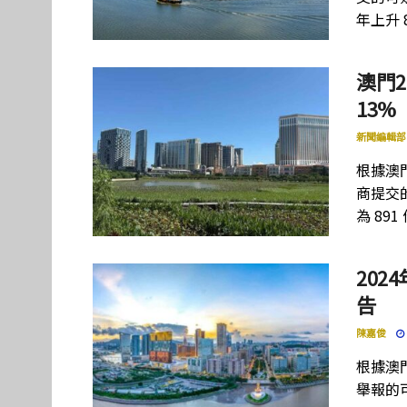
年上升 
澳門2
13%
新聞編輯部
根據澳
商提交的
為 891
202
告
陳嘉俊
根據澳
舉報的可