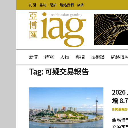
訂閱
雜誌
關於
聯絡我們
廣告
新聞
特寫
人物
專欄
技術談
網絡博
Tag:
可疑交易報告
20
增 8.
新聞編輯部
金融情
交的可疑