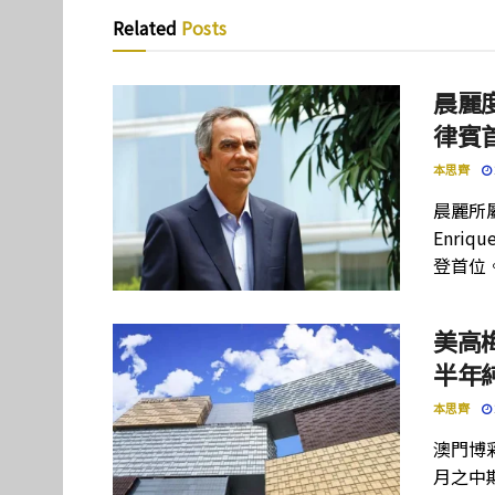
Related
Posts
晨麗度
律賓
本思齊
晨麗所屬母
Enriq
登首位
美高
半年
本思齊
澳門博彩
月之中期