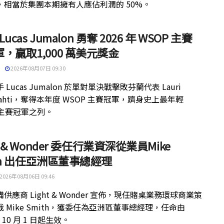
，相當於集團本期擁有人應佔利潤的 50%。
 Lucas Jumalon 勇奪 2026 年 WSOP 主賽
，贏取1,000 萬美元獎金
2026年08月07日 09:30
 Lucas Jumalon 於單對單決戰擊敗芬蘭代表 Lauri
kilahti，奪得本年度 WSOP 主賽冠軍，躋身史上最年輕
 主賽冠軍之列。
ht & Wonder 委任行業資深從業員Mike
th 出任亞洲區董事總經理
2026年08月06日 09:46
供應商 Light & Wonder 宣佈，現任賭桌業務環球商業策
 Mike Smith，獲委任為亞洲區董事總經理，任命由
年 10 月 1 日起生效。