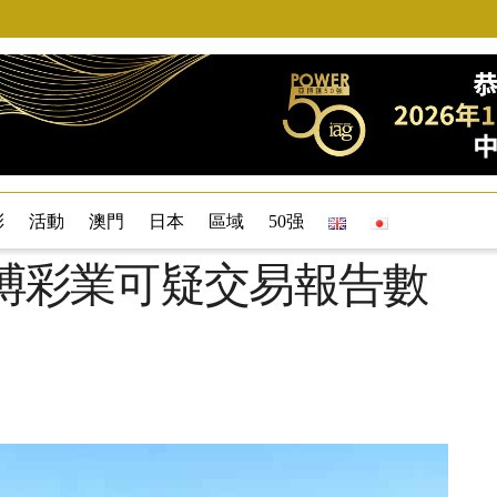
彩
活動
澳門
日本
區域
50强
澳門博彩業可疑交易報告數