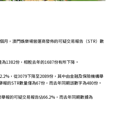
個月，澳門娛樂場營運商發佈的可疑交易報告（STR）數
為1382份，相較去年的1687份有所下降。
2%，從3079下降至2089份，其中由金融及保險機構舉
構舉報的STR數量僅為67份，而去年同期該數字為480份。
舉報的可疑交易報告佔66.2%，而去年同期數據為