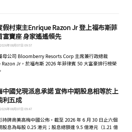
假村東主Enrique Razon Jr 登上福布斯菲
首富寶座 身家遙遙領先
2026年08月07日 09:57
公司 Bloomberry Resorts Corp 主席兼行政總裁
ue Razon Jr，於福布斯 2026 年菲律賓 50 大富豪排行榜榮
。
梅中國兌現派息承諾 宣佈中期股息相等於上
純利五成
2026年08月07日 09:47
持牌商美高梅中國公佈，截至 2026 年 6 月 30 日止六個
股息為每股 0.25 港元；股息總額達 9.5 億港元（1.21 億