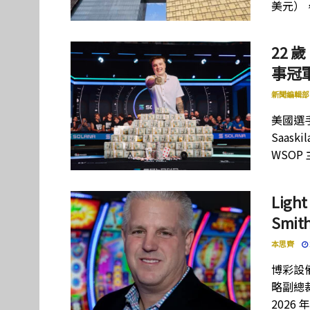
美元）
22 歲
事冠軍
新聞編輯部
美國選手
Saas
WSOP
Lig
Smi
本思齊
博彩設備
略副總裁
2026 