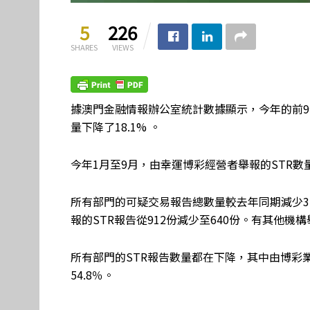
5
226
SHARES
VIEWS
據澳門金融情報辦公室統計數據顯示，今年的前9
量下降了18.1% 。
今年1月至9月，由幸運博彩經營者舉報的STR數量
所有部門的可疑交易報告總數量較去年同期減少32.
報的STR報告從912份減少至640份。有其他機
所有部門的STR報告數量都在下降，其中由博彩業
54.8％。