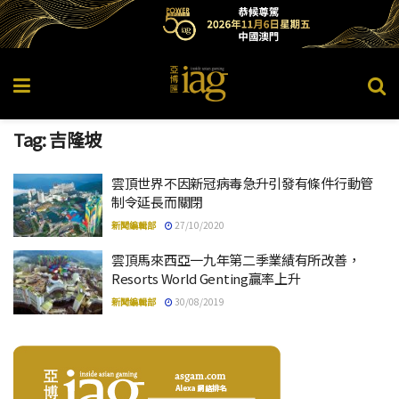
Tag:
吉隆坡
雲頂世界不因新冠病毒急升引發有條件行動管
制令延長而關閉
新聞編輯部
27/10/2020
雲頂馬來西亞一九年第二季業績有所改善，
Resorts World Genting贏率上升
新聞編輯部
30/08/2019