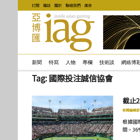
訂閱
雜誌
關於
聯絡我們
廣告
新聞
特寫
人物
專欄
技術談
網絡博
Tag:
國際投注誠信協會
截止2
新聞編輯部
根據國際
間，3