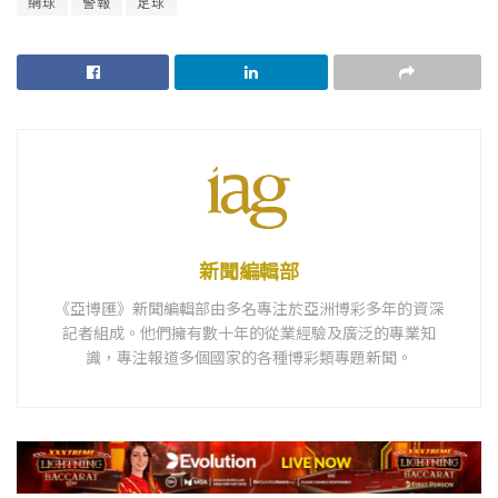
網球
警報
足球
新聞編輯部
《亞博匯》新聞編輯部由多名專注於亞洲博彩多年的資深
記者組成。他們擁有數十年的從業經驗及廣泛的專業知
識，專注報道多個國家的各種博彩類專題新聞。