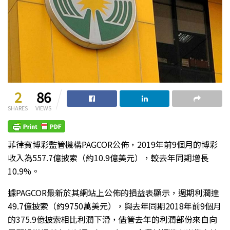
2
86
SHARES
VIEWS
菲律賓博彩監管機構PAGCOR公佈，2019年前9個月的博彩
收入為557.7億披索（約10.9億美元），較去年同期增長
10.9%。
據PAGCOR最新於其網站上公佈的損益表顯示，週期利潤達
49.7億披索（約9750萬美元），與去年同期2018年前9個月
的375.9億披索相比利潤下滑，儘管去年的利潤部份來自向