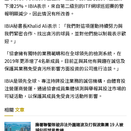
下滑25%。IBIA表示，來自第二級別的ITF網球巡迴賽的警
報明顯減少，因此情況有所改善。
IBIA秘書長Khalid Ali表示：「我們對這項運動持續努力與
我們緊密合作、找出貪污的球員，並對他們施以制裁表示歡
迎。」
「協會擁有獨特的業務範疇和在全球領先的檢測系統，在
2019年更添增了4名新成員，目前正與其他有興趣在誠信及
保護其業務免受貪污所影響方面投資的公司進行洽談。」
IBIA是領先全球、專注持牌投注業務的誠信機構，由體育投
注營運商營運，通過協會成員集體偵測與舉報其投注市場的
可疑活動，以保護其成員免受貪污活動所影響。
相關
文章
廉署聯警隊破非法外圍賭波及打假波集團 19 人被
捕包括球星教練