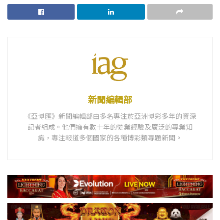
新聞編輯部
《亞博匯》新聞編輯部由多名專注於亞洲博彩多年的資深
記者組成。他們擁有數十年的從業經驗及廣泛的專業知
識，專注報道多個國家的各種博彩類專題新聞。