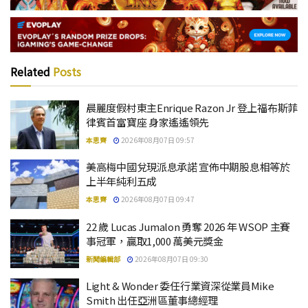
Related
Posts
晨麗度假村東主Enrique Razon Jr 登上福布斯菲
律賓首富寶座 身家遙遙領先
本思齊
2026年08月07日 09:57
美高梅中國兌現派息承諾 宣佈中期股息相等於
上半年純利五成
本思齊
2026年08月07日 09:47
22 歲 Lucas Jumalon 勇奪 2026 年 WSOP 主賽
事冠軍，贏取1,000 萬美元獎金
新聞編輯部
2026年08月07日 09:30
Light & Wonder 委任行業資深從業員Mike
Smith 出任亞洲區董事總經理