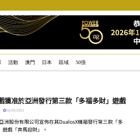
彩
活動
澳門
日本
區域
50强
遊戲獲准於亞洲發行第三款「多福多財」遊戲
02/03/2021
戲亞洲股份有限公司宣佈在其DualosX機箱發行第三款「多
」遊戲「奔馬迎財」。