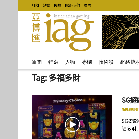
訂閱
雜誌
關於
聯絡我們
廣告
新聞
特寫
人物
專欄
技術談
網絡博
Tag:
多福多財
SG
新聞編輯部
SG遊
福多財