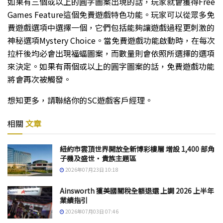
如果有三個或以上的圓字圖案出現的話，玩家就會獲得Free
Games Feature這個免費遊戲特色功能。玩家可以從眾多免
費遊戲選項中選擇一個，它們包括能夠讓遊戲過程更刺激的
神秘選項Mystery Choice。當免費遊戲功能啟動時，在每次
拉杆後均必會出現福蝠圖案，而數量則會依照所選擇的選項
來決定。如果有兩個或以上的圓字圖案的話，免費遊戲功能
將會再次被觸發。
想知更多，請聯絡你的SC遊戲客戶經理。
相關
文章
紐約市雲頂世界開放全新博彩樓層 增設 1,400 部角
子機及盛世・貴族主題區
2026年07月23日 10:18
Ainsworth 獲美國關稅全額退還 上調 2026 上半年
業績指引
2026年07月03日 07:46