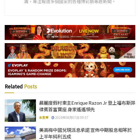
識，專注報道多個國家的各種博彩類專題新聞。
Related
Posts
晨麗度假村東主Enrique Razon Jr 登上福布斯菲
律賓首富寶座 身家遙遙領先
本思齊
2026年08月07日 09:57
美高梅中國兌現派息承諾 宣佈中期股息相等於
上半年純利五成