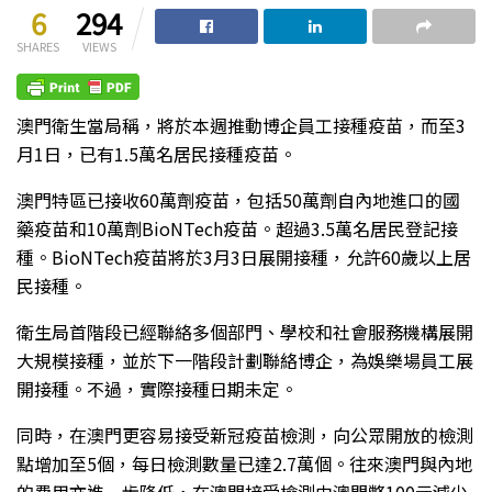
6
294
SHARES
VIEWS
澳門衛生當局稱，將於本週推動博企員工接種疫苗，而至3
月1日，已有1.5萬名居民接種疫苗。
澳門特區已接收60萬劑疫苗，包括50萬劑自內地進口的國
藥疫苗和10萬劑BioNTech疫苗。超過3.5萬名居民登記接
種。BioNTech疫苗將於3月3日展開接種，允許60歲以上居
民接種。
衛生局首階段已經聯絡多個部門、學校和社會服務機構展開
大規模接種，並於下一階段計劃聯絡博企，為娛樂場員工展
開接種。不過，實際接種日期未定。
同時，在澳門更容易接受新冠疫苗檢測，向公眾開放的檢測
點增加至5個，每日檢測數量已達2.7萬個。往來澳門與內地
的費用亦進一步降低，在澳門接受檢測由澳門幣100元減少