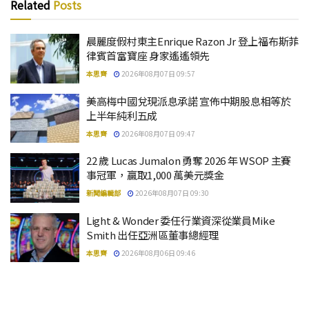
Related
Posts
晨麗度假村東主Enrique Razon Jr 登上福布斯菲
律賓首富寶座 身家遙遙領先
本思齊
2026年08月07日 09:57
美高梅中國兌現派息承諾 宣佈中期股息相等於
上半年純利五成
本思齊
2026年08月07日 09:47
22 歲 Lucas Jumalon 勇奪 2026 年 WSOP 主賽
事冠軍，贏取1,000 萬美元獎金
新聞編輯部
2026年08月07日 09:30
Light & Wonder 委任行業資深從業員Mike
Smith 出任亞洲區董事總經理
本思齊
2026年08月06日 09:46