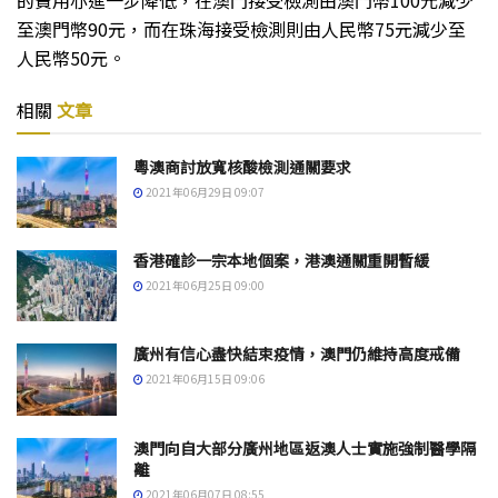
至澳門幣90元，而在珠海接受檢測則由人民幣75元減少至
人民幣50元。
相關
文章
粵澳商討放寬核酸檢測通關要求
2021年06月29日 09:07
香港確診一宗本地個案，港澳通關重開暫緩
2021年06月25日 09:00
廣州有信心盡快結束疫情，澳門仍維持高度戒備
2021年06月15日 09:06
澳門向自大部分廣州地區返澳人士實施強制醫學隔
離
2021年06月07日 08:55