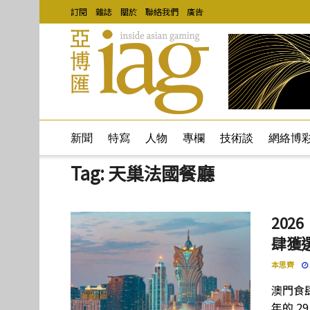
訂閱
雜誌
關於
聯絡我們
廣告
新聞
特寫
人物
專欄
技術談
網絡博
Tag:
天巢法國餐廳
202
肆獲選
本思齊
澳門食
年的 2