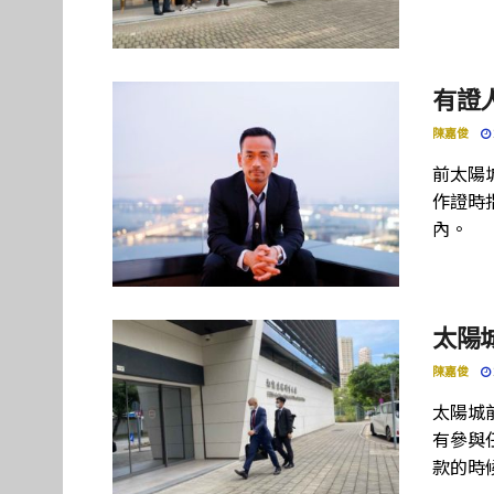
有證
陳嘉俊
前太陽
作證時
內。
太陽
陳嘉俊
太陽城
有參與
款的時