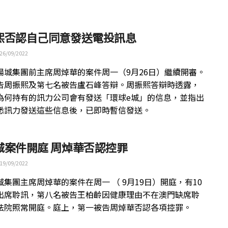
熙否認自己同意發送電投訊息
26/09/2022
陽城集團前主席周焯華的案件周一（9月26日）繼續開審。
告周振熙及第七名被告盧石峰答辯。周振熙答辯時透露，
為何持有的訊力公司會有發送「環球e城」的信息，並指出
悉訊力發送這些信息後，已即時暫信發送。
城案件開庭 周焯華否認控罪
19/09/2022
城集團主席周焯華的案件在周一 （ 9月19日）開庭，有10
出席聆訊，第八名被告王柏齡因健康理由不在澳門缺席聆
法院照常開庭。庭上，第一被告周焯華否認各項控罪。