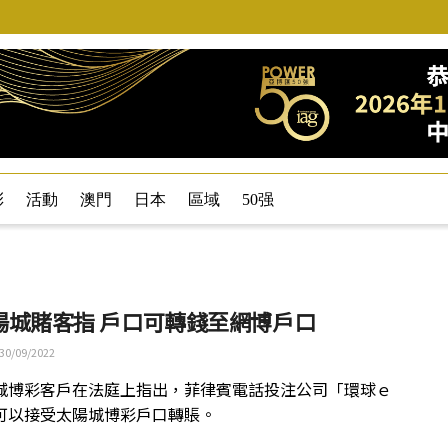
彩
活動
澳門
日本
區域
50强
陽城賭客指 戶口可轉錢至網博戶口
30/09/2022
城博彩客戶在法庭上指出，菲律賓電話投注公司「環球ｅ
可以接受太陽城博彩戶口轉賬。