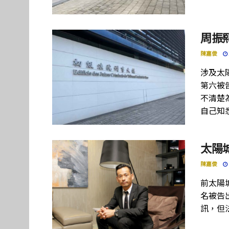
周振
陳嘉俊
涉及太
第六被
不清楚
自己知
太陽
陳嘉俊
前太陽
名被告
訊，但