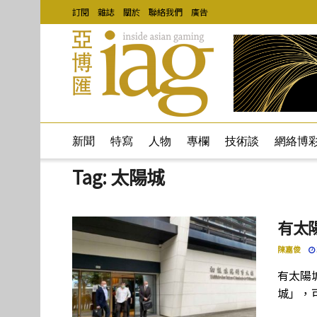
訂閱
雜誌
關於
聯絡我們
廣告
新聞
特寫
人物
專欄
技術談
網絡博
Tag:
太陽城
有太
陳嘉俊
有太陽
城」，