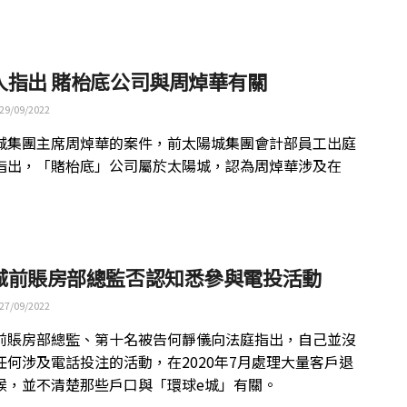
人指出 賭枱底公司與周焯華有關
29/09/2022
城集團主席周焯華的案件，前太陽城集團會計部員工出庭
指出，「賭枱底」公司屬於太陽城，認為周焯華涉及在
城前賬房部總監否認知悉參與電投活動
27/09/2022
前賬房部總監、第十名被告何靜儀向法庭指出，自己並沒
任何涉及電話投注的活動，在2020年7月處理大量客戶退
候，並不清楚那些戶口與「環球e城」有關。