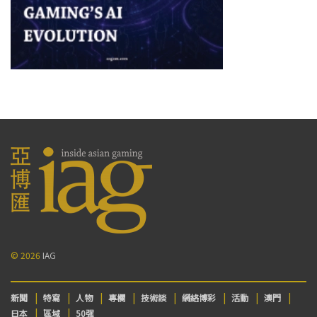
© 2026
IAG
新聞
特寫
人物
專欄
技術談
網絡博彩
活動
澳門
日本
區域
50强