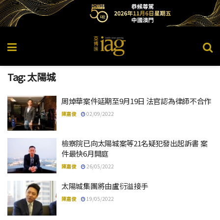
Tag:
太陽城
周焯華案件延期至9月19日 法官認為律師不合作
陳嘉俊
02/09/2022
檢察院已向太陽城案等21名疑犯發出起訴書 案
件最快6月開庭
陳嘉俊
26/05/2022
太陽城集團將由盧衍溢接手
陳嘉俊
19/05/2022