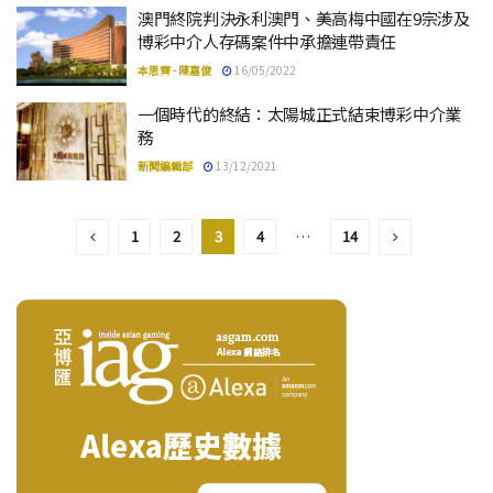
澳門終院判決永利澳門、美高梅中國在9宗涉及
博彩中介人存碼案件中承擔連帶責任
本思齊 - 陳嘉俊
16/05/2022
一個時代的終結：太陽城正式結束博彩中介業
務
新聞編輯部
13/12/2021
1
2
3
4
…
14