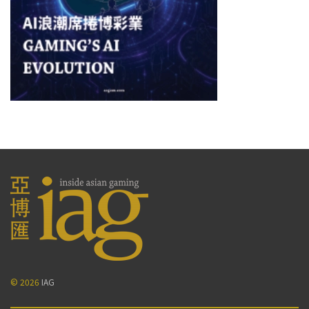
© 2026
IAG