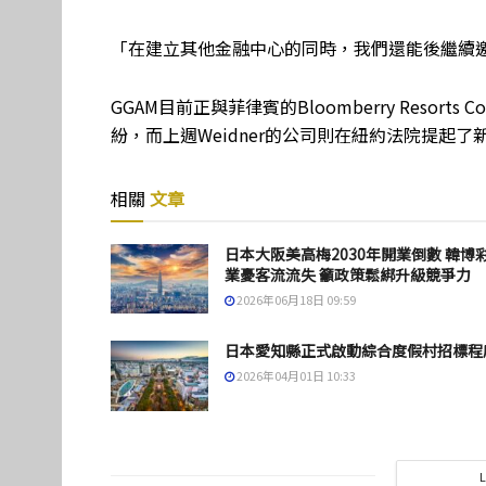
「在建立其他金融中心的同時，我們還能後繼續
GGAM目前正與菲律賓的Bloomberry Reso
紛，而上週Weidner的公司則在紐約法院提起了
相關
文章
日本大阪美高梅2030年開業倒數 韓博
業憂客流流失 籲政策鬆綁升級競爭力
2026年06月18日 09:59
日本愛知縣正式啟動綜合度假村招標程
2026年04月01日 10:33