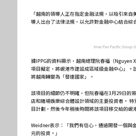
「越南的領導人正在指定金融法規，以吸引來自
導人出台了法律法規，以允許對金融中心結合綜合
Imex Pan Pacific Group
據IPPG的資料顯示，越南總理阮春福（Nguyen
項目擬定，將峴港市建設成區域級金融中心」。該
將越南轉變為「發達國家」。
該項目的細節仍不明確，但阮春福在3月29日的
店和賭場娛樂綜合體設計領域的主要投資者。 特別是，
目計劃，然後今年稍後時間將該項目移交給的峴
Weidner表示：「我們有信心，通過開發一個
元的投資。」