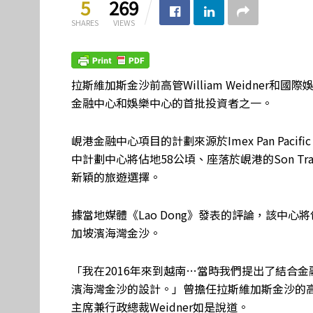
5
269
SHARES
VIEWS
拉斯維加斯金沙前高管William Weidner和國
金融中心和娛樂中心的首批投資者之一。
峴港金融中心項目的計劃來源於Imex Pan Pacific G
中計劃中心將佔地58公頃、座落於峴港的Son 
新穎的旅遊選擇。
據當地媒體《Lao Dong》發表的評論，該中心
加坡濱海灣金沙。
「我在2016年來到越南…當時我們提出了結合
濱海灣金沙的設計。」曾擔任拉斯維加斯金沙的高管、Globa
主席兼行政總裁Weidner如是說道。