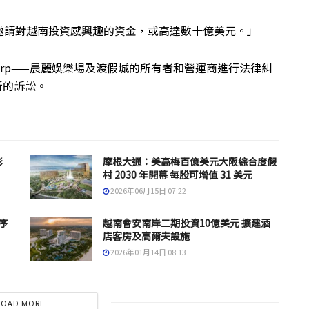
邀請對越南投資感興趣的資金，或高達數十億美元。」
rts Corp——晨麗娛樂場及渡假城的所有者和營運商進行法律糾
新的訴訟。
彩
摩根大通：美高梅百億美元大阪綜合度假
村 2030 年開幕 每股可增值 31 美元
2026年06月15日 07:22
序
越南會安南岸二期投資10億美元 擴建酒
店客房及高爾夫設施
2026年01月14日 08:13
LOAD MORE