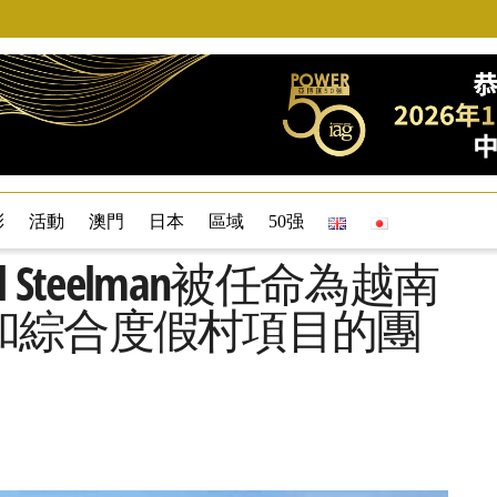
彩
活動
澳門
日本
區域
50强
Paul Steelman被任命為越南
和綜合度假村項目的團