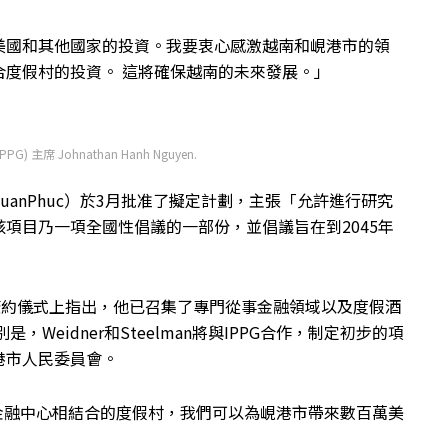
美國和其他國家的投資。我要衷心感激越南和峴港市的領
度假村的投資。 這將確保越南的未來發展。」
 (IPPG) 主席 Johnathan Hanh Nguyen.
 XuanPhuc）於3月批准了擬定計劃，主張「允許進行研究
項目乃一項全國性倡議的一部份，並倡議旨在到2045年
簽約儀式上指出，他已召集了專門從事金融領域以及度假酒
Weidner和Steelman將與IPPG合作，制定初步的項
港市人民委員會。
與金融中心相結合的度假村，我們可以為峴港市帶來數百萬美