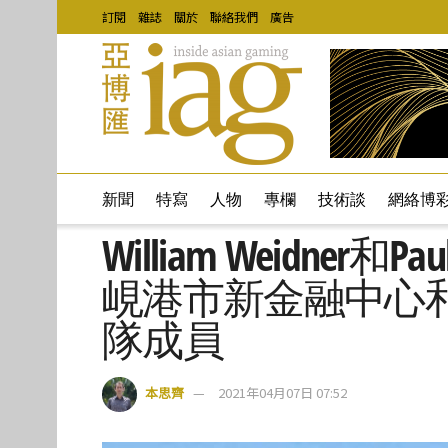
訂閱
雜誌
關於
聯絡我們
廣告
新聞
特寫
人物
專欄
技術談
網絡博
William Weidner和
峴港市新金融中心
隊成員
本思齊
2021年04月07日 07:52