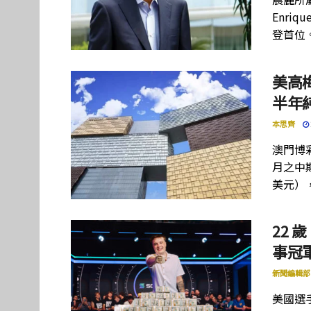
Enriq
登首位
美高
半年
本思齊
澳門博彩
月之中期
美元）
22 歲
事冠軍
新聞編輯部
美國選手