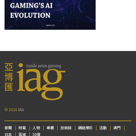
© 2026
IAG
新聞
特寫
人物
專欄
技術談
網絡博彩
活動
澳門
日本
區域
50强